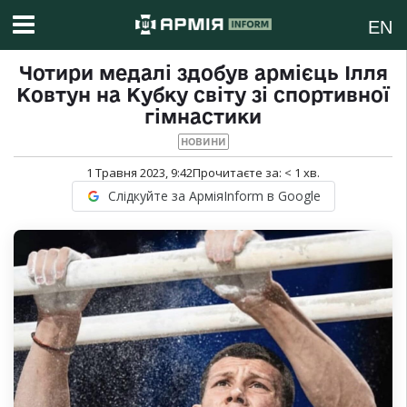
EN
Чотири медалі здобув армієць Ілля
Ковтун на Кубку світу зі спортивної
гімнастики
НОВИНИ
1 Травня 2023, 9:42
Прочитаєте за:
< 1
хв.
Слідкуйте за АрміяInform в Google