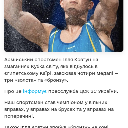
Армійський спортсмен Ілля Ковтун на
змаганнях Кубка світу, яке відбулось в
єгипетському Каїрі, завоював чотири медалі —
три «золота» та «бронзу».
Про це
інформує
пресслужба ЦСК ЗС України.
Наш спортсмен став чемпіоном у вільних
вправах, у вправах на брусах та у вправах на
поперечині.
Також Ілля Ковтун здобув «бронзу» на коні.