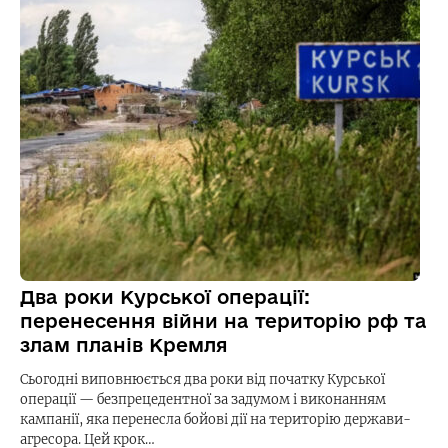
Два роки Курської операції:
перенесення війни на територію рф та
злам планів Кремля
Сьогодні виповнюється два роки від початку Курської
операції — безпрецедентної за задумом і виконанням
кампанії, яка перенесла бойові дії на територію держави-
агресора. Цей крок…