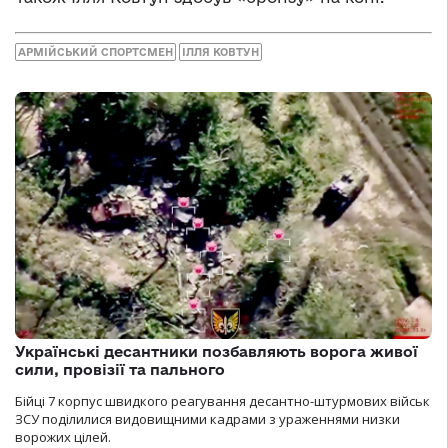
АРМІЙСЬКИЙ СПОРТСМЕН
ІЛЛЯ КОВТУН
Українські десантники позбавляють ворога живої
сили, провізії та пального
Бійці 7 корпус швидкого реагування десантно-штурмових військ
ЗСУ поділилися видовищними кадрами з ураженнями низки
ворожих цілей.