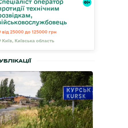
Спеціаліст оператор
протидії технічним
розвідкам,
військовослужбовець
від 25000 до 125000 грн
Київ, Київська область
УБЛІКАЦІЇ