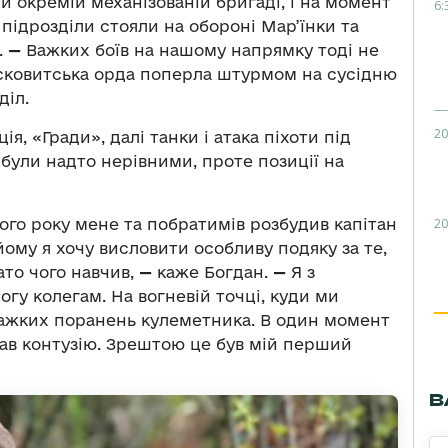
й окремій механізованій бригаді, і на момент
6:
ідрозділи стояли на обороні Мар’їнки та
.
—
Важких боїв на нашому напрямку тоді не
осковитська орда поперла штурмом на сусідню
діл.
20
ія, «Гради», далі танки і атака піхоти під
були надто нерівними, проте позиції на
20
ого року мене та побратимів розбудив капітан
йому я хочу висловити особливу подяку за те,
ато чого навчив,
—
каже Богдан.
—
Я з
гу колегам. На вогневій точці, куди ми
важких поранень кулеметника. В один момент
став контузію. Зрештою це був мій перший
В