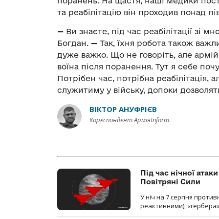
поранень. На щастя, наші медики пос
та реабілітацію він проходив понад пі
—
Ви знаєте, під час реабілітації зі м
Богдан.
—
Так, їхня робота також важли
дуже важко. Що не говоріть, але арм
воїна після поранення. Тут я себе поч
Потрібен час, потрібна реабілітація, 
служитиму у війську, допоки дозволят
ВІКТОР АНУФРІЄВ
Кореспондент АрміяInform
Під час нічної атак
Повітряні Сили
У ніч на 7 серпня против
реактивними), «гербера»