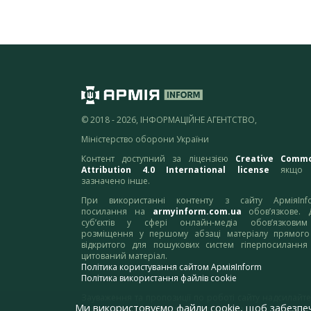
© 2018 - 2026, ІНФОРМАЦІЙНЕ АГЕНТСТВО,
Міністерство оборони України
Контент доступний за ліцензією
Creative Comm
Attribution 4.0 International license
якщо 
зазначено інше.
При використанні контенту з сайту АрміяInf
посилання на
armyinform.com.ua
обов’язкове. 
суб’єктів у сфері онлайн-медіа обов’язкови
розміщення у першому абзаці матеріалу прямого
відкритого для пошукових систем гіперпосилання
цитований матеріал.
Політика користування сайтом АрміяInform
Політика використання файлів cookie
Зауваження та пропозиції по роботі сайту надсилайте
Ми використовуємо файли cookie, щоб забезпе
адресу:
webmaster@armyinform.com.ua