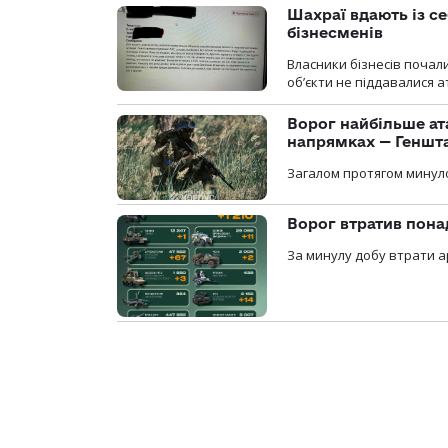
Шахраї вдають із се
бізнесменів
Власники бізнесів почал
об’єкти не піддавалися 
Ворог найбільше ат
напрямках — Геншт
Загалом протягом минуло
Ворог втратив пона
За минулу добу втрати ар