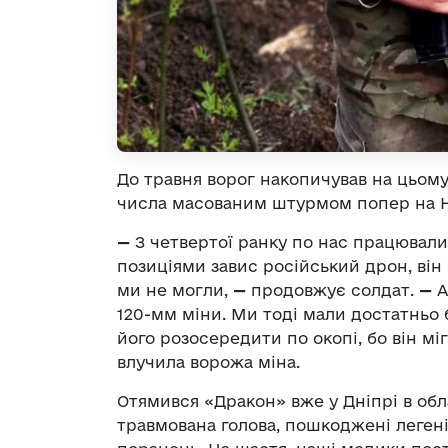
До травня ворог накопичував на цьому
числа масованим штурмом попер на Н
—
З четвертої ранку по нас працювали 
позиціями завис російський дрон, він
ми не могли,
—
продовжує солдат.
—
А
120-мм міни. Ми тоді мали достатньо 
його розосередити по окопі, бо він міг
влучила ворожа міна.
Отямився «Дракон» вже у Дніпрі в обла
травмована голова, пошкоджені легені,