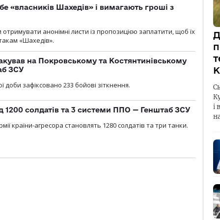
бе «власників Шахедів» і вимагають гроші з
и отримувати анонімні листи із пропозицією заплатити, щоб їх
Д
атакам «Шахедів».
п
т
акував на Покровському та Костянтинівському
К
аб ЗСУ
ї доби зафіксовано 233 бойові зіткнення.
С
К
і 
д 1200 солдатів та 3 системи ППО — Генштаб ЗСУ
н
мії країни-агресора становлять 1280 солдатів та три танки.