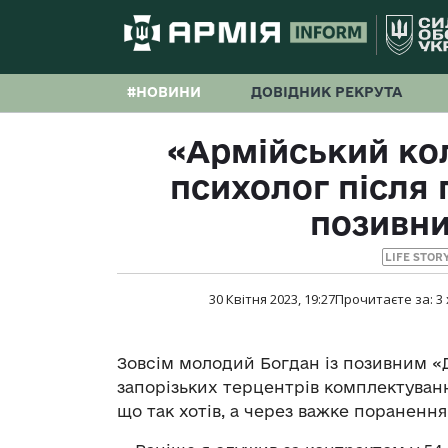
#НОВИНИ
ДОВІДНИК РЕКРУТА
«Армійський ко
психолог після 
позивн
LIFE STOR
30 Квітня 2023, 19:27
Прочитаєте за:
3
Зовсім молодий Богдан із позивним «
запорізьких терцентрів комплектуванн
що так хотів, а через важке поранення