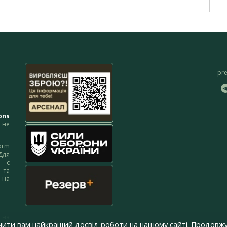
pr
ons
не
orm
Для
м є
 та
 на
 на
чити вам найкращий досвід роботи на нашому сайті. Продовжу