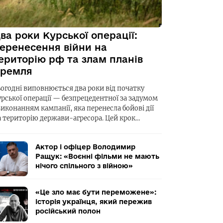
ва роки Курської операції:
еренесення війни на
ериторію рф та злам планів
ремля
ьогодні виповнюється два роки від початку
урської операції — безпрецедентної за задумом
виконанням кампанії, яка перенесла бойові дії
а територію держави-агресора. Цей крок…
Актор і офіцер Володимир
Ращук: «Воєнні фільми не мають
нічого спільного з війною»
«Це зло має бути переможене»:
історія українця, який пережив
російський полон