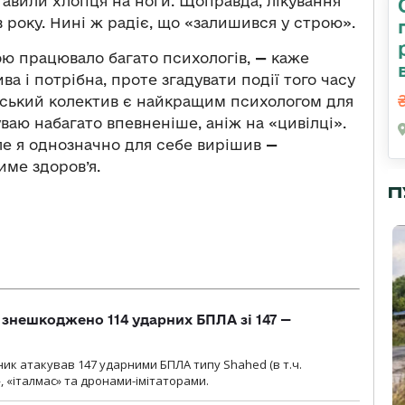
тавили хлопця на ноги. Щоправда, лікування
в року. Нині ж радіє, що «залишився у строю».
ною працювало багато психологів,
—
каже
ва і потрібна, проте згадувати події того часу
ійський колектив є найкращим психологом для
уваю набагато впевненіше, аніж на «цивілці».
але я однозначно для себе вирішив
—
име здоров’я.
П
и знешкоджено 114 ударних БПЛА зі 147 —
ник атакував 147 ударними БПЛА типу Shahed (в т.ч.
, «італмас» та дронами-імітаторами.