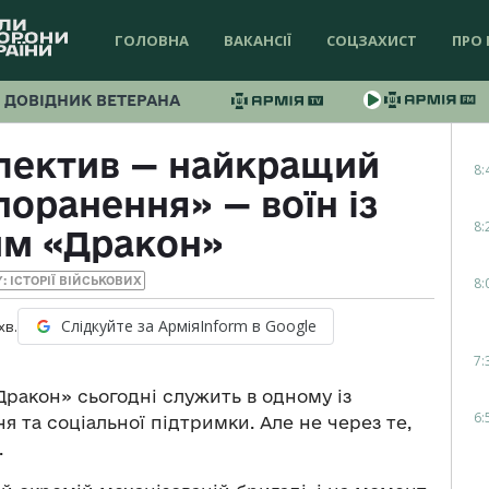
ГОЛОВНА
ВАКАНСІЇ
СОЦЗАХИСТ
ПРО 
ДОВІДНИК ВЕТЕРАНА
лектив — найкращий
8:
поранення» — воїн із
8:
им «Дракон»
8:
Y: ІСТОРІЇ ВІЙСЬКОВИХ
Слідкуйте за АрміяInform в Google
хв.
7:
Дракон» сьогодні служить в одному із
6:
я та соціальної підтримки. Але не через те,
.