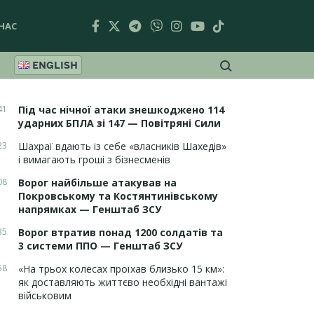
НАС
ENGLISH
41
Під час нічної атаки знешкоджено 114
ударних БПЛА зі 147 — Повітряні Сили
23
Шахраї вдають із себе «власників Шахедів»
і вимагають гроші з бізнесменів
08
Ворог найбільше атакував на
Покровському та Костянтинівському
напрямках — Генштаб ЗСУ
35
Ворог втратив понад 1200 солдатів та
3 системи ППО — Генштаб ЗСУ
58
«На трьох колесах проїхав близько 15 км»:
як доставляють життєво необхідні вантажі
військовим