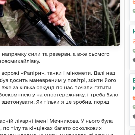
 напрямку сили та резерви, а вже сьомого
овомихайлівку.
ворожі «Рапіри», танки і міномети. Далі над
 був досить маневреним у повітрі, збити його
 вже за кілька секунд по нас почали гатити
боєкомплекту на спостережнику, і треба було
 здетонувати. Як тільки я це зробив, поряд
сній лікарні імені Мечникова. У нього була
 по тілу та кінцівках багато осколкових