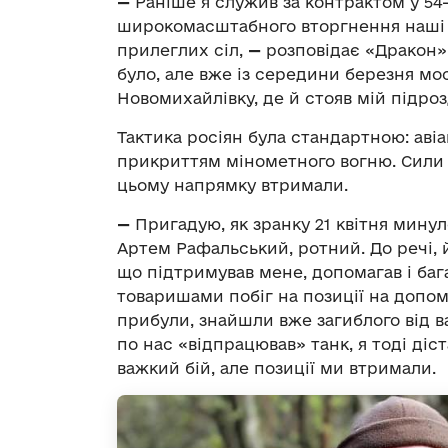
—
Раніше я служив за контрактом у 54-
широкомасштабного вторгнення наші п
прилеглих сіл,
—
розповідає «Дракон»
було, але вже із середини березня м
Новомихайлівку, де й стояв мій підроз
Тактика росіян була стандартною: авіац
прикриттям мінометного вогню. Сили 
цьому напрямку втримали.
—
Пригадую, як зранку 21 квітня минул
Артем Рафальський, ротний. До речі, 
що підтримував мене, допомагав і баг
товаришами побіг на позиції на допомо
прибули, знайшли вже загиблого від 
по нас «відпрацював» танк, я тоді ді
важкий бій, але позиції ми втримали.