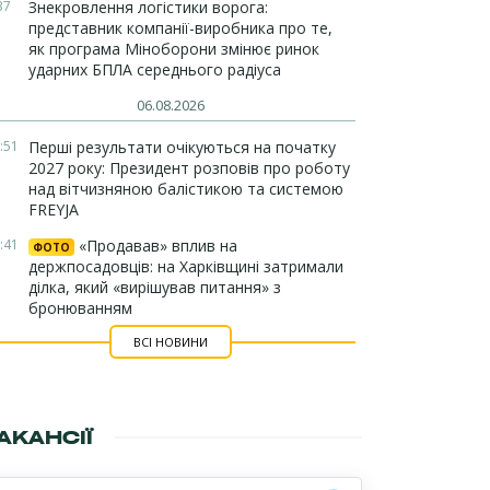
37
Знекровлення логістики ворога:
представник компанії-виробника про те,
як програма Міноборони змінює ринок
ударних БПЛА середнього радіуса
06.08.2026
:51
Перші результати очікуються на початку
2027 року: Президент розповів про роботу
над вітчизняною балістикою та системою
FREYJA
:41
«Продавав» вплив на
ФОТО
держпосадовців: на Харківщині затримали
ділка, який «вирішував питання» з
бронюванням
ВСІ НОВИНИ
АКАНСІЇ