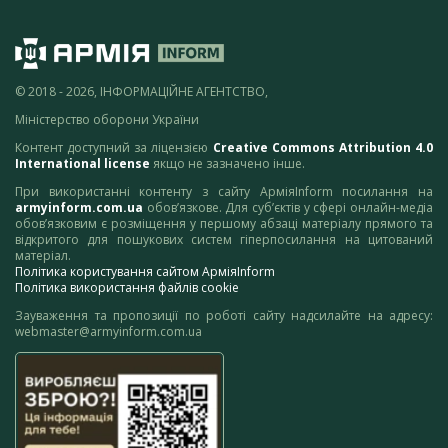
© 2018 - 2026, ІНФОРМАЦІЙНЕ АГЕНТСТВО,
Міністерство оборони України
Контент доступний за ліцензією
Creative Commons Attribution 4.0
International license
якщо не зазначено інше.
При використанні контенту з сайту АрміяInform посилання на
armyinform.com.ua
обов’язкове. Для суб’єктів у сфері онлайн-медіа
обов’язковим є розміщення у першому абзаці матеріалу прямого та
відкритого для пошукових систем гіперпосилання на цитований
матеріал.
Політика користування сайтом АрміяInform
Політика використання файлів cookie
Зауваження та пропозиції по роботі сайту надсилайте на адресу:
webmaster@armyinform.com.ua