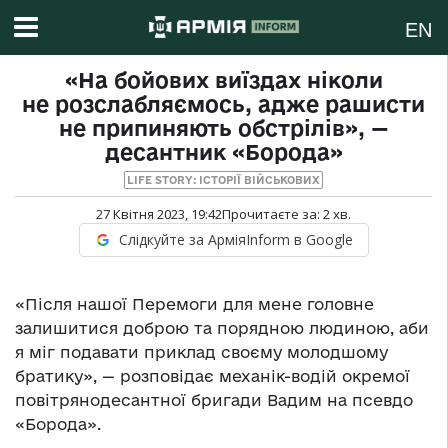
EN
«На бойових виїздах ніколи
не розслабляємось, адже рашисти
не припиняють обстрілів», —
десантник «Борода»
LIFE STORY: ІСТОРІЇ ВІЙСЬКОВИХ
27 Квітня 2023, 19:42
Прочитаєте за:
2
хв.
Слідкуйте за АрміяInform в Google
«Після нашої Перемоги для мене головне
залишитися доброю та порядною людиною, аби
я міг подавати приклад своєму молодшому
братику», — розповідає механік-водій окремої
повітрянодесантної бригади Вадим на псевдо
«Борода».