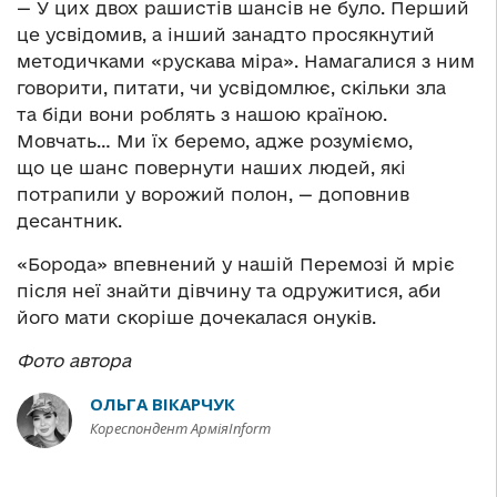
— У цих двох рашистів шансів не було. Перший
це усвідомив, а інший занадто просякнутий
методичками «рускава міра». Намагалися з ним
говорити, питати, чи усвідомлює, скільки зла
та біди вони роблять з нашою країною.
Мовчать… Ми їх беремо, адже розуміємо,
що це шанс повернути наших людей, які
потрапили у ворожий полон, — доповнив
десантник.
«Борода» впевнений у нашій Перемозі й мріє
після неї знайти дівчину та одружитися, аби
його мати скоріше дочекалася онуків.
Фото автора
ОЛЬГА ВІКАРЧУК
Кореспондент АрміяInform