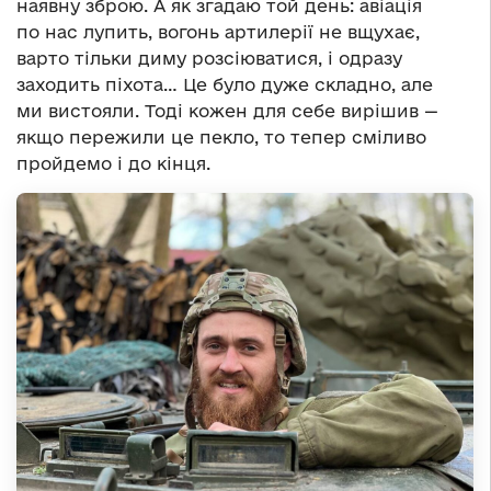
наявну зброю. А як згадаю той день: авіація
по нас лупить, вогонь артилерії не вщухає,
варто тільки диму розсіюватися, і одразу
заходить піхота… Це було дуже складно, але
ми вистояли. Тоді кожен для себе вирішив —
якщо пережили це пекло, то тепер сміливо
пройдемо і до кінця.