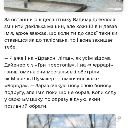
За останній рік десантнику Вадиму довелося
змінити декілька машин, але кожній він давав
ім’я, адже вважає, що коли ти до своєї техніки
ставишся як до талісмана, то і вона захищає
тебе.
— Я вже і на «Драконі літав», як усім відома
Дайенеріс з «Гри престолів», і на «Феррарі»
ганяв, оминаючи москальські обстріли,
як Міхаель Шумахер, — сміючись каже
«Борода». — Зараз очікую нову свою бойову
подругу, але ім’я поки що не обрав. Коли сяду
у свою БМДшку, то одразу відчую, який
позивний обрати.