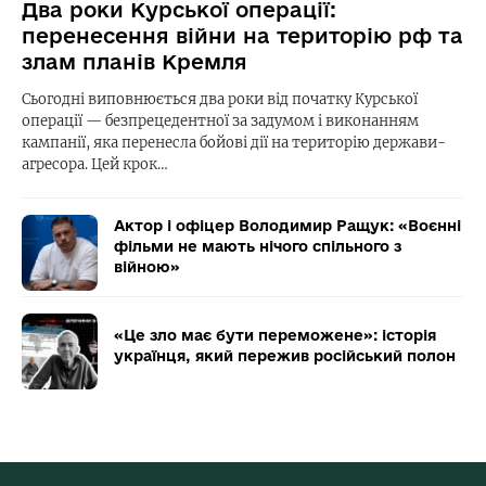
Два роки Курської операції:
перенесення війни на територію рф та
злам планів Кремля
Сьогодні виповнюється два роки від початку Курської
операції — безпрецедентної за задумом і виконанням
кампанії, яка перенесла бойові дії на територію держави-
агресора. Цей крок…
Актор і офіцер Володимир Ращук: «Воєнні
фільми не мають нічого спільного з
війною»
«Це зло має бути переможене»: історія
українця, який пережив російський полон