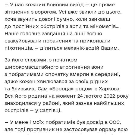
— У нас кожний бойовий вихід — це пряме
зіткнення з ворогом. Усі вже звикли до цього,
хоча звучить доволі сумно, коли звикаєш
до постійних обстрілів з арти та мінометів…
Наше головне завдання на лінії вогню
евакуйовувати поранених та прикривати
піхотинців, — ділиться механік-водій Вадим.
За його словами, з початком
широкомасштабного вторгнення вони
з побратимами спочатку вмерли в середині,
адже кожен хвилювався за своїх рідних
та близьких. Сам «Борода» родом із Харкова.
Вся його родина на момент 24 лютого 2022 року
знаходилася у районі, який зазнав найбільших
обстрілів — у Салтівці.
— У мене і моїх побратимів був досвід в ООС,
але тоді противник не застосовував одразу всю