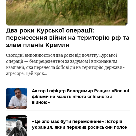
Два роки Курської операції:
перенесення війни на територію рф та
злам планів Кремля
Сьогодні виповнюється два роки від початку Курської
операції — безпрецедентної за задумом і виконанням
кампанії, яка перенесла бойові дії на територію держави-
агресора. Цей крок…
Актор і офіцер Володимир Ращук: «Воєнні
фільми не мають нічого спільного з
війною»
«Це зло має бути переможене»: історія
українця, який пережив російський полон