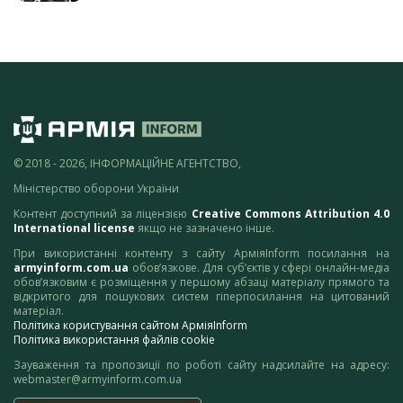
© 2018 - 2026, ІНФОРМАЦІЙНЕ АГЕНТСТВО,
Міністерство оборони України
Контент доступний за ліцензією
Creative Commons Attribution 4.0
International license
якщо не зазначено інше.
При використанні контенту з сайту АрміяInform посилання на
armyinform.com.ua
обов’язкове. Для суб’єктів у сфері онлайн-медіа
обов’язковим є розміщення у першому абзаці матеріалу прямого та
відкритого для пошукових систем гіперпосилання на цитований
матеріал.
Політика користування сайтом АрміяInform
Політика використання файлів cookie
Зауваження та пропозиції по роботі сайту надсилайте на адресу:
webmaster@armyinform.com.ua