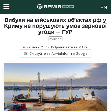
EN
Вибухи на військових об’єктах рф у
Криму не порушують умов зернової
угоди — ГУР
НОВИНИ
26 Квітня 2023, 12:15
Прочитаєте за:
< 1
хв.
Слідкуйте за АрміяInform в Google