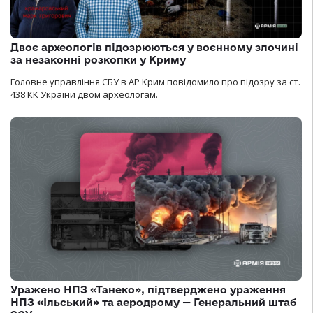
Двоє археологів підозрюються у воєнному злочині
за незаконні розкопки у Криму
Головне управління СБУ в АР Крим повідомило про підозру за ст.
438 КК України двом археологам.
Уражено НПЗ «Танеко», підтверджено ураження
НПЗ «Ільський» та аеродрому — Генеральний штаб