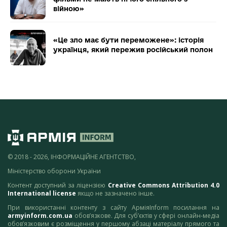
війною»
«Це зло має бути переможене»: історія
українця, який пережив російський полон
© 2018 - 2026, ІНФОРМАЦІЙНЕ АГЕНТСТВО,
Міністерство оборони України
Контент доступний за ліцензією
Creative Commons Attribution 4.0
International license
якщо не зазначено інше.
При використанні контенту з сайту АрміяInform посилання на
armyinform.com.ua
обов’язкове. Для суб’єктів у сфері онлайн-медіа
обов’язковим є розміщення у першому абзаці матеріалу прямого та