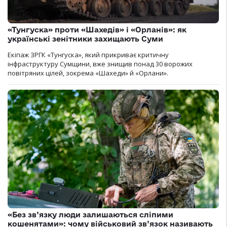
«Тунгуска» проти «Шахедів» і «Орланів»: як
українські зенітники захищають Суми
Екіпаж ЗРГК «Тунгуска», який прикриває критичну
інфраструктуру Сумщини, вже знищив понад 30 ворожих
повітряних цілей, зокрема «Шахеди» й «Орлани».
«Без зв’язку люди залишаються сліпими
кошенятами»: чому військовий зв’язок називають