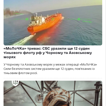
«МоЛоЧКа» триває: СБС уразили ще 12 суден
тіньового флоту рф у Чорному та Азовському
морях
У Чорному та Азовському морях у межах операції «МоЛоЧКа»
Сили безпілотних систем уразили ще 12 суден, пов’язаних із
тіньовим флотом росії.