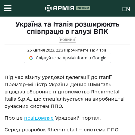
EN
Україна та Італія розширюють
співпрацю в галузі ВПК
НОВИНИ
26 Квітня 2023, 22:31
Прочитаєте за:
< 1
хв.
Слідкуйте за АрміяInform в Google
Під час візиту урядової делегації до Італії
Прем’єр-міністр України Денис Шмигаль
відвідав оборонне підприємство Rheinmetall
Italia S.p.A., що спеціалізується на виробництві
сучасних систем ППО.
Про це
повідомляє
Урядовий портал.
Серед розробок Rheinmetall — система ППО