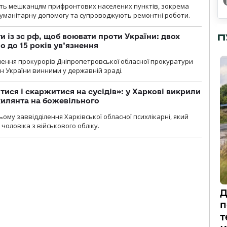
ють мешканцям прифронтових населених пунктів, зокрема
гуманітарну допомогу та супроводжують ремонтні роботи.
П
 із зс рф, щоб воювати проти України: двох
 до 15 років ув’язнення
чення прокурорів Дніпропетровської обласної прокуратури
н України винними у державній зраді.
тися і скаржитися на сусідів»: у Харкові викрили
ухилянта на божевільного
ому заввідділення Харківської обласної психлікарні, який
чоловіка з військового обліку.
Д
п
т