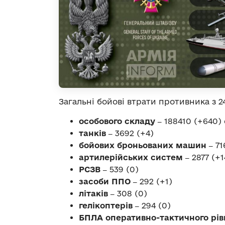
Загальні бойові втрати противника з 24
особового складу ‒
188410 (+640) 
танків ‒
3692 (+4)
бойових броньованих машин ‒
71
артилерійських систем ‒
2877 (+1
РСЗВ ‒
539 (0)
засоби ППО ‒
292 (+1)
літаків ‒
308 (0)
гелікоптерів ‒
294 (0)
БПЛА оперативно-тактичного рів