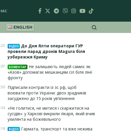
НАС
ENGLISH
:22
До Дня Ялти оператори ГУР
ВІДЕО
провели парад дронів Magura біля
узбережжя Криму
:07
Не залишають людей самих: як
КОМЕНТАР
«Азов» допомагає мешканцям сіл біля лінії
фронту
:50
Підписали контракти із зс рф, щоб
воювати проти України: двох зрадників
засуджено до 15 років ув’язнення
:34
«Не голитися, не митися і скаржитися на
сусідів»: у Харкові викрили лікаря, який вчив
ухилянта на божевільного
:18
Гармата, транспорт та вже нежива
ВІДЕО