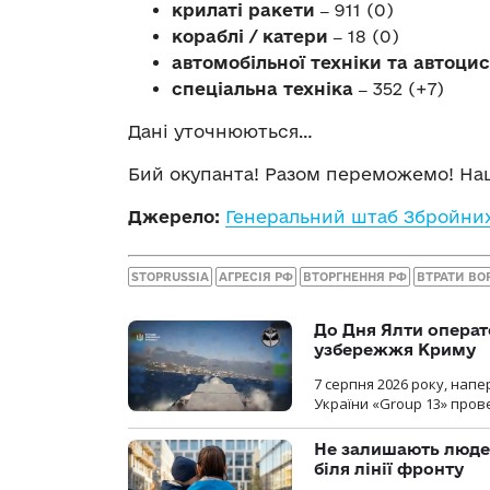
крилаті ракети ‒
911 (0)
кораблі / катери ‒
18 (0)
автомобільної техніки та автоци
спеціальна техніка ‒
352 (+7)
Дані уточнюються…
Бий окупанта! Разом переможемо! Наш
Джерело:
Генеральний штаб Збройних
STOPRUSSIA
АГРЕСІЯ РФ
ВТОРГНЕННЯ РФ
ВТРАТИ ВО
До Дня Ялти операт
узбережжя Криму
7 серпня 2026 року, нап
України «Group 13» про
Не залишають люде
біля лінії фронту