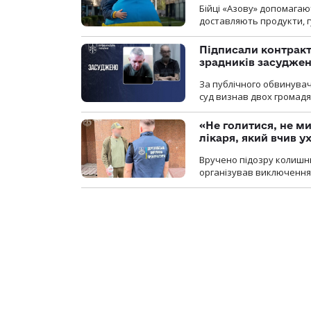
Бійці «Азову» допомага
доставляють продукти, 
Підписали контракти
зрадників засуджено
За публічного обвинува
суд визнав двох громадя
«Не голитися, не ми
лікаря, який вчив 
Вручено підозру колишнь
організував виключення 