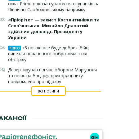
сила: Prime показав ураження окупантів на
Північно-Слобожанському напрямку
:00
«Пріорітет — захист Костянтинівки та
Слов’янська»: Михайло Драпатий
здійснив доповідь Президенту
України
:56
«З ногою все буде добре»: бійці
ВІДЕО
вивезли пораненого побратима з-під
обстрілу
:42
Дезертирував під час оборони Маріуполя
та воює на боці рф: прикордоннику
повідомлено про підозру
ВСІ НОВИНИ
АКАНСІЇ
Радіотелефоніст,