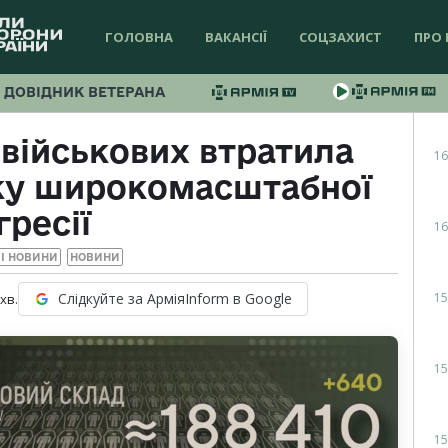
ГОЛОВНА
ВАКАНСІЇ
СОЦЗАХИСТ
ПРО 
ДОВІДНИК ВЕТЕРАНА
 військових втратила
16
тку широкомасштабної
гресії
16
І НОВИНИ
НОВИНИ
15
Слідкуйте за АрміяInform в Google
хв.
15
15