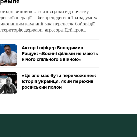
ремля
ьогодні виповнюється два роки від початку
урської операції — безпрецедентної за задумом
виконанням кампанії, яка перенесла бойові дії
а територію держави-агресора. Цей крок…
Актор і офіцер Володимир
Ращук: «Воєнні фільми не мають
нічого спільного з війною»
«Це зло має бути переможене»:
історія українця, який пережив
російський полон