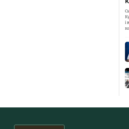
К
С
К
і 
н