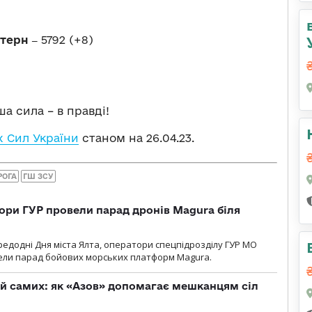
стерн ‒
5792 (+8)
а сила – в правді!
 Сил України
станом на 26.04.23.
РОГА
ГШ ЗСУ
ори ГУР провели парад дронів Magura біля
ередодні Дня міста Ялта, оператори спецпідрозділу ГУР МО
вели парад бойових морських платформ Magura.
й самих: як «Азов» допомагає мешканцям сіл