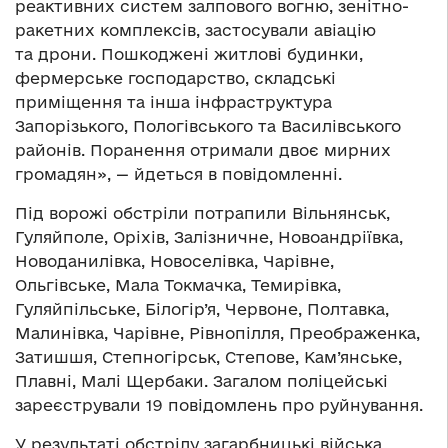
реактивних систем залпового вогню, зенітно-
ракетних комплексів, застосували авіацію
та дрони. Пошкоджені житлові будинки,
фермерське господарство, складські
приміщення та інша інфраструктура
Запорізького, Пологівського та Василівського
районів. Поранення отримали двоє мирних
громадян», — йдеться в повідомленні.
Під ворожі обстріли потрапили Вільнянськ,
Гуляйполе, Оріхів, Залізничне, Новоандріївка,
Новоданилівка, Новоселівка, Чарівне,
Ольгівське, Мала Токмачка, Темирівка,
Гуляйпільське, Білогір’я, Червоне, Полтавка,
Малинівка, Чарівне, Рівнопілля, Преображенка,
Затишшя, Степногірськ, Степове, Кам’янське,
Плавні, Малі Щербаки. Загалом поліцейські
зареєстрували 19 повідомлень про руйнування.
У результаті обстрілу загарбницькі війська