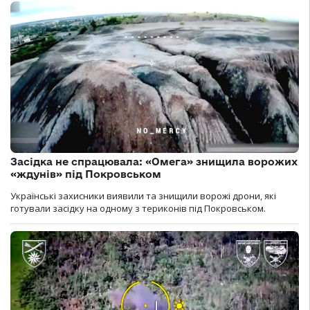
Засідка не спрацювала: «Омега» знищила ворожих
«ждунів» під Покровськом
Українські захисники виявили та знищили ворожі дрони, які
готували засідку на одному з териконів під Покровськом.