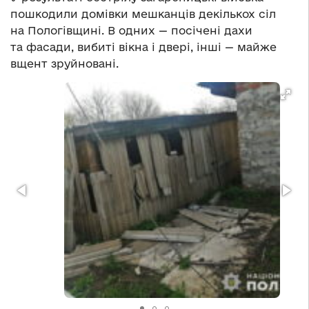
пошкодили домівки мешканців декількох сіл
на Пологівщині. В одних — посічені дахи
та фасади, вибиті вікна і двері, інші — майже
вщент зруйновані.