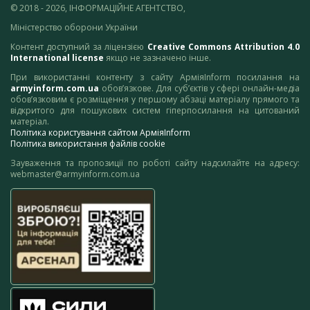
© 2018 - 2026, ІНФОРМАЦІЙНЕ АГЕНТСТВО,
Міністерство оборони України
Контент доступний за ліцензією
Creative Commons Attribution 4.0
International license
якщо не зазначено інше.
При використанні контенту з сайту АрміяInform посилання на
armyinform.com.ua
обов’язкове. Для суб’єктів у сфері онлайн-медіа
обов’язковим є розміщення у першому абзаці матеріалу прямого та
відкритого для пошукових систем гіперпосилання на цитований
матеріал.
Політика користування сайтом АрміяInform
Політика використання файлів cookie
Зауваження та пропозиції по роботі сайту надсилайте на адресу:
webmaster@armyinform.com.ua