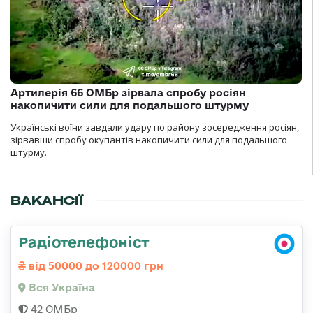
Артилерія 66 ОМБр зірвала спробу росіян
накопичити сили для подальшого штурму
Українські воїни завдали удару по району зосередження росіян,
зірвавши спробу окупантів накопичити сили для подальшого
штурму.
ВАКАНСІЇ
Радіотелефоніст
від 50000 до 120000 грн
Вся Україна
42 ОМБр