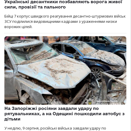
Українські десантники позбавляють ворога живої
сили, провізії та пального
Бійці 7 корпус швидкого реагування десантно-штурмових військ
ЗСУ поділилися видовищними кадрами з ураженнями низки
ворожих цілей.
На Запоріжжі росіяни завдали удару по
рятувальниках, а на Одещині пошкодили автобус з
дітьми
У неділю, 9 серпня, російські війська завдали удару по