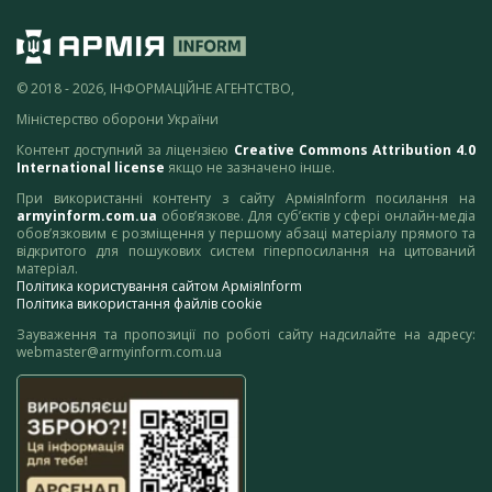
© 2018 - 2026, ІНФОРМАЦІЙНЕ АГЕНТСТВО,
Міністерство оборони України
Контент доступний за ліцензією
Creative Commons Attribution 4.0
International license
якщо не зазначено інше.
При використанні контенту з сайту АрміяInform посилання на
armyinform.com.ua
обов’язкове. Для суб’єктів у сфері онлайн-медіа
обов’язковим є розміщення у першому абзаці матеріалу прямого та
відкритого для пошукових систем гіперпосилання на цитований
матеріал.
Політика користування сайтом АрміяInform
Політика використання файлів cookie
Зауваження та пропозиції по роботі сайту надсилайте на адресу:
webmaster@armyinform.com.ua