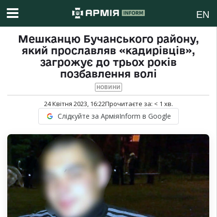
EN
Мешканцю Бучанського району,
який прославляв «кадирівців»,
загрожує до трьох років
позбавлення волі
НОВИНИ
24 Квітня 2023, 16:22
Прочитаєте за:
< 1
хв.
Слідкуйте за АрміяInform в Google