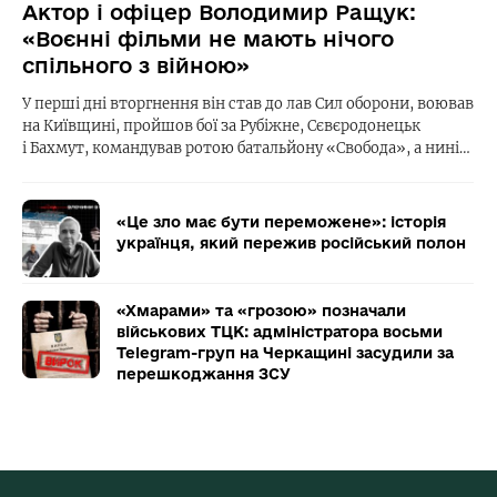
Актор і офіцер Володимир Ращук:
«Воєнні фільми не мають нічого
спільного з війною»
У перші дні вторгнення він став до лав Сил оборони, воював
на Київщині, пройшов бої за Рубіжне, Сєвєродонецьк
і Бахмут, командував ротою батальйону «Свобода», а нині…
«Це зло має бути переможене»: історія
українця, який пережив російський полон
«Хмарами» та «грозою» позначали
військових ТЦК: адміністратора восьми
Telegram-груп на Черкащині засудили за
перешкоджання ЗСУ