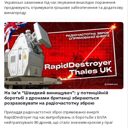
Українські захисники під час лікування внаслідок поранення
продовжують отримувати грошове забезпечення та додаткову
винагороду.
На ім’я “Швидкий винищувач”: у потенційній
боротьбі з дронами британці збираються
розраховувати на радіочастотну зброю
Приладдя радіочастотної зброї спрямованої енергії
RapidDestroyer під час випробувань із боротьби з БпЛА
нейтралізувало 80 дронів, що стало значним кроком у праг