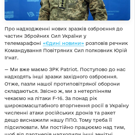
Про надходженні нових зразків озброєння до
частин Збройних Сил України у
телемарафоні
«Єдині новини»
розповів речник
Командування Повітряних Сил полковник Юрій
Ігнат.
— Ми вже маємо ЗРК Patriot. Поступово до нас
надходять інші зразки західного озброєння.
Отже, пазли нашої протиповітряної оборони
складаються. Звісно ж, ми з нетерпінням
чекаємо на літаки F-16. За понад рік
широкомасштабного вторгнення росії в Україну
численні атаки російських дронів та ракет
дещо виснажили нашу ППО. Тому треба її
підсилювати. Ми постійно працюємо над тим,
щоб від партнерів надходили інші зенітні