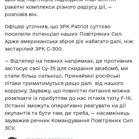
ракетні комплекси різного радіусу дії, —
розповів він.
Офіцер уточнив, що ЗРК Patriot суттєво
посилили потенціал наших Повітряних Сил.
Адже американська зброя діє набагато далі, ніж
застарілий ЗРК С-300.
— Відтепер на певних напрямках, де противник
застосує свої Су-35 для скидання авіабомб, ми
стали більш сильніші. Принаймні російські
літаки триматимуться дещо далі від нашого
кордону. Зауважу, що повністю питання можна
розв’язати із прибуттям до нас літаків типу F-16.
Останні зможуть оперативно реагувати на дії
окупантів та бути там, де треба, — насамкінець
зауважив речник Командування Повітряних Сил
ЗСУ.