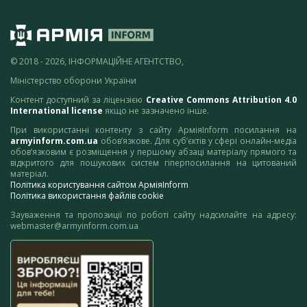
© 2018 - 2026, ІНФОРМАЦІЙНЕ АГЕНТСТВО,
Міністерство оборони України
Контент доступний за ліцензією
Creative Commons Attribution 4.0
International license
якщо не зазначено інше.
При використанні контенту з сайту АрміяInform посилання на
armyinform.com.ua
обов’язкове. Для суб’єктів у сфері онлайн-медіа
обов’язковим є розміщення у першому абзаці матеріалу прямого та
відкритого для пошукових систем гіперпосилання на цитований
матеріал.
Політика користування сайтом АрміяInform
Політика використання файлів cookie
Зауваження та пропозиції по роботі сайту надсилайте на адресу:
webmaster@armyinform.com.ua