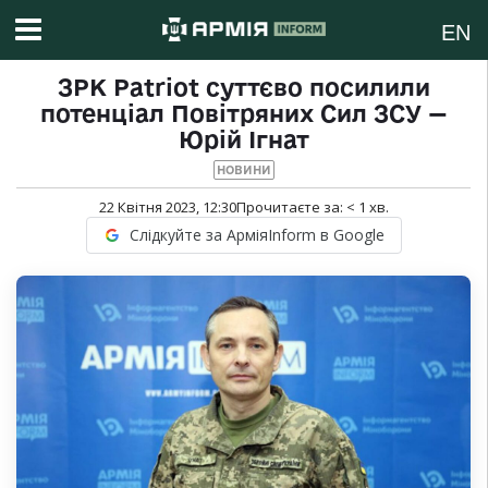
EN
ЗРК Patriot суттєво посилили
потенціал Повітряних Сил ЗСУ —
Юрій Ігнат
НОВИНИ
22 Квітня 2023, 12:30
Прочитаєте за:
< 1
хв.
Слідкуйте за АрміяInform в Google