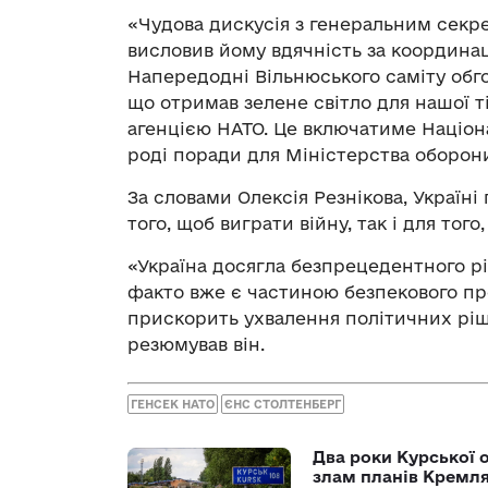
«Чудова дискусія з генеральним секр
висловив йому вдячність за координац
Напередодні Вільнюського саміту обго
що отримав зелене світло для нашої ті
агенцією НАТО. Це включатиме Націона
роді поради для Міністерства оборони
За словами Олексія Резнікова, Україні 
того, щоб виграти війну, так і для то
«Україна досягла безпрецедентного рі
факто вже є частиною безпекового пр
прискорить ухвалення політичних ріше
резюмував він.
ГЕНСЕК НАТО
ЄНС СТОЛТЕНБЕРГ
Два роки Курської о
злам планів Кремл