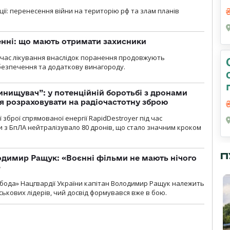
ції: перенесення війни на територію рф та злам планів
нні: що мають отримати захисники
д час лікування внаслідок поранення продовжують
езпечення та додаткову винагороду.
инищувач”: у потенційній боротьбі з дронами
я розраховувати на радіочастотну зброю
зброї спрямованої енергії RapidDestroyer під час
 з БпЛА нейтралізувало 80 дронів, що стало значним кроком
П
одимир Ращук: «Воєнні фільми не мають нічого
»
бода» Нацгвардії України капітан Володимир Ращук належить
ськових лідерів, чий досвід формувався вже в бою.