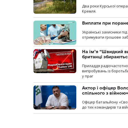
Два роки Курської опера
Кремля.
Виплати при поране
Українські захисники пі
отримувати грошове заб
На ім’я “Швидкий в
британці збираютьс
Приладдя радіочастотної 
випробувань із боротьби
у праг
Актор і офіцер Вол
спільного з війною
Офіцер батальйону «Сво
до тих командирів та вій