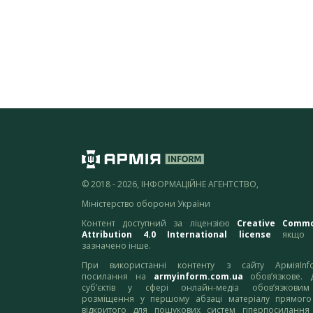
© 2018 - 2026, ІНФОРМАЦІЙНЕ АГЕНТСТВО,
Міністерство оборони України
Контент доступний за ліцензією
Creative Comm
Attribution 4.0 International license
якщо 
зазначено інше.
При використанні контенту з сайту АрміяInf
посилання на
armyinform.com.ua
обов’язкове. 
суб’єктів у сфері онлайн-медіа обов’язкови
розміщення у першому абзаці матеріалу прямого
відкритого для пошукових систем гіперпосилання