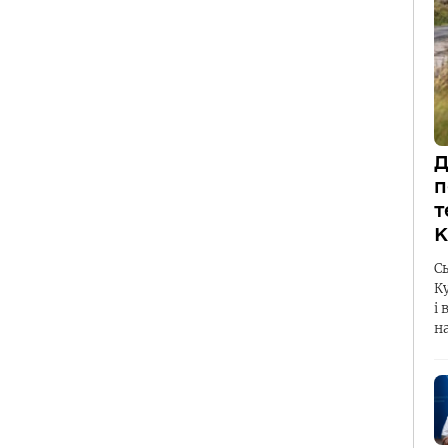
Д
п
т
К
С
К
і 
н