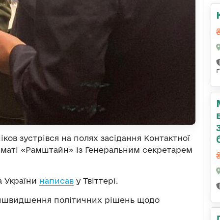
г
іков зустрівся на полях засідання Контактної
рматі «Рамштайн» із Генеральним секретарем
а України
написав
у Твіттері.
пришвидшення політичних рішень щодо