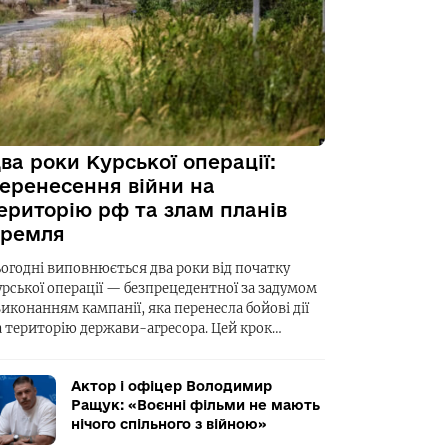
ва роки Курської операції:
еренесення війни на
ериторію рф та злам планів
ремля
ьогодні виповнюється два роки від початку
урської операції — безпрецедентної за задумом
виконанням кампанії, яка перенесла бойові дії
а територію держави-агресора. Цей крок…
Актор і офіцер Володимир
Ращук: «Воєнні фільми не мають
нічого спільного з війною»