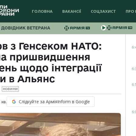
ГОЛОВНА
ВАКАНСІЇ
СОЦЗАХИСТ
ПРО 
ДОВІДНИК ВЕТЕРАНА
ов з Генсеком НАТО:
6:
на пришвидшення
ень щодо інтеграції
6:
и в Альянс
6:
НОВИНИ
Слідкуйте за АрміяInform в Google
1
хв.
6: