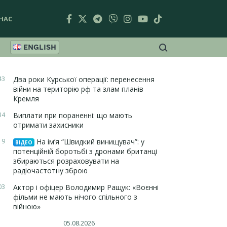
НАС
ENGLISH
43
Два роки Курської операції: перенесення
війни на територію рф та злам планів
Кремля
34
Виплати при пораненні: що мають
отримати захисники
19
На ім’я “Швидкий винищувач”: у
ВІДЕО
потенційній боротьбі з дронами британці
збираються розраховувати на
радіочастотну зброю
03
Актор і офіцер Володимир Ращук: «Воєнні
фільми не мають нічого спільного з
війною»
05.08.2026