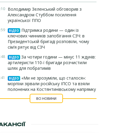
:10
Володимир Зеленський обговорив з
Александром Стуббом посилення
української ППО
:59
Підтримка родини — один із
ВІДЕО
ключових чинників запобігання СЗЧ: в
Президентській бригаді розповіли, чому
сім’я рятує від СЗЧ
:48
За чотири години — мінус 11 ждунів:
ВІДЕО
артилеристи 110-ї бригади розчистили
шлях для побратимів
:41
«Ми не зрозуміли, що сталося»:
ВІДЕО
морпіхи зірвали російську ІПСО та взяли
полонених на Костянтинівському напрямку
ВСІ НОВИНИ
АКАНСІЇ