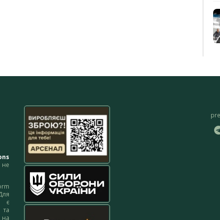
pr
ons
не
orm
Для
м є
 та
 на