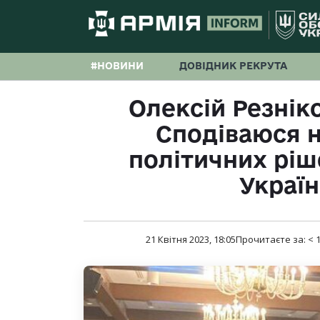
#НОВИНИ
ДОВІДНИК РЕКРУТА
Олексій Резнік
Сподіваюся 
політичних ріш
Україн
21 Квітня 2023, 18:05
Прочитаєте за:
< 