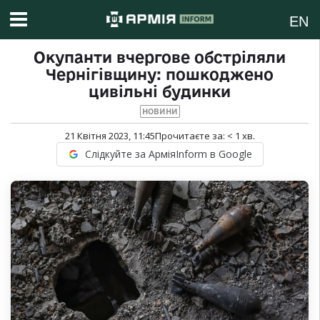
EN
Окупанти вчергове обстріляли
Чернігівщину: пошкоджено
цивільні будинки
НОВИНИ
21 Квітня 2023, 11:45
Прочитаєте за:
< 1
хв.
Слідкуйте за АрміяInform в Google