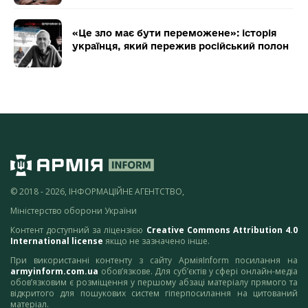
«Це зло має бути переможене»: історія
українця, який пережив російський полон
© 2018 - 2026, ІНФОРМАЦІЙНЕ АГЕНТСТВО,
Міністерство оборони України
Контент доступний за ліцензією
Creative Commons Attribution 4.0
International license
якщо не зазначено інше.
При використанні контенту з сайту АрміяInform посилання на
armyinform.com.ua
обов’язкове. Для суб’єктів у сфері онлайн-медіа
обов’язковим є розміщення у першому абзаці матеріалу прямого та
відкритого для пошукових систем гіперпосилання на цитований
матеріал.