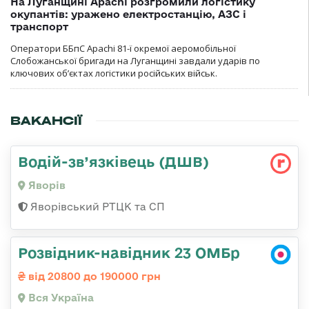
На Луганщині Apachi розгромили логістику
окупантів: уражено електростанцію, АЗС і
транспорт
Оператори ББпС Apachi 81-ї окремої аеромобільної
Слобожанської бригади на Луганщині завдали ударів по
ключових об’єктах логістики російських військ.
ВАКАНСІЇ
Водій-зв’язківець (ДШВ)
Яворів
Яворівський РТЦК та СП
Розвідник-навідник 23 ОМБр
від 20800 до 190000 грн
Вся Україна