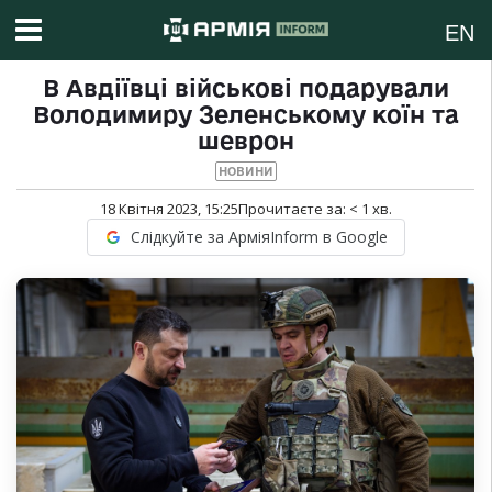
EN
В Авдіївці військові подарували
Володимиру Зеленському коїн та
шеврон
НОВИНИ
18 Квітня 2023, 15:25
Прочитаєте за:
< 1
хв.
Слідкуйте за АрміяInform в Google