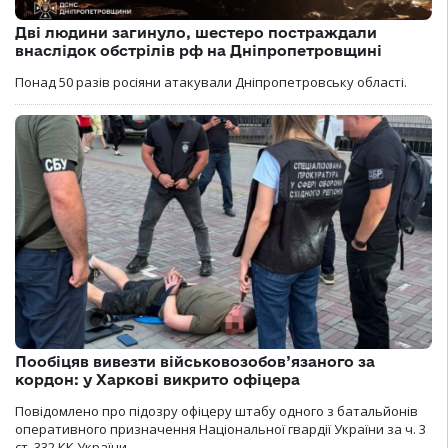
Дві людини загинуло, шестеро постраждали
внаслідок обстрілів рф на Дніпропетровщині
Понад 50 разів росіяни атакували Дніпропетровську області.
Пообіцяв вивезти військовозобов’язаного за
кордон: у Харкові викрито офіцера
Повідомлено про підозру офіцеру штабу одного з батальйонів
оперативного призначення Національної гвардії України за ч. 3
ст. 332 КК України.