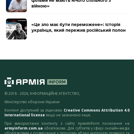
фільми не мають нічого спільного з
війною»
«Це зло має бути переможене»: історія
українця, який пережив російський полон
© 2018 - 2026, ІНФОРМАЦІЙНЕ АГЕНТСТВО,
Міністерство оборони України
Контент доступний за ліцензією
Creative Commons Attribution 4.0
International license
якщо не зазначено інше.
При використанні контенту з сайту АрміяInform посилання на
armyinform.com.ua
обов’язкове. Для суб’єктів у сфері онлайн-медіа
обов’язковим є розміщення у першому абзаці матеріалу прямого та