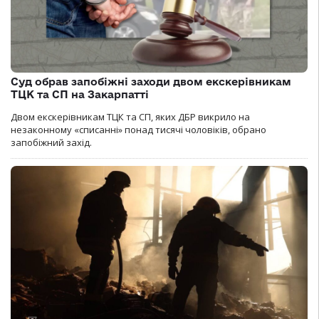
Суд обрав запобіжні заходи двом екскерівникам
ТЦК та СП на Закарпатті
Двом екскерівникам ТЦК та СП, яких ДБР викрило на
незаконному «списанні» понад тисячі чоловіків, обрано
запобіжний захід.