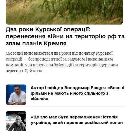
Два роки Курської операції:
перенесення війни на територію рф та
злам планів Кремля
Сьогодні виповнюється два роки від початку Курської
операції — безпрецедентної за задумом і виконанням
кампанії, яка перенесла бойові дії на територію держави-
агресора. Цей крок…
Актор і офіцер Володимир Ращук: «Воєнні
фільми не мають нічого спільного з
війною»
«Це зло має бути переможене»: історія
українця, який пережив російський полон