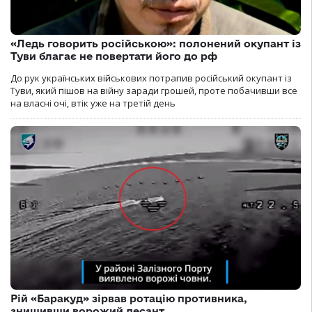
«Ледь говорить російською»: полонений окупант із
Туви благає не повертати його до рф
До рук українських військових потрапив російський окупант із
Туви, який пішов на війну заради грошей, проте побачивши все
на власні очі, втік уже на третій день
Рій «Баракуд» зірвав ротацію противника,
знищивши ворожий десант