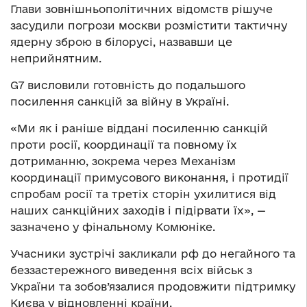
Глави зовнішньополітичних відомств рішуче
засудили погрози москви розмістити тактичну
ядерну зброю в білорусі, назвавши це
неприйнятним.
G7 висловили готовність до подальшого
посилення санкцій за війну в Україні.
«Ми як і раніше віддані посиленню санкцій
проти росії, координації та повному їх
дотриманню, зокрема через Механізм
координації примусового виконання, і протидії
спробам росії та третіх сторін ухилитися від
наших санкційних заходів і підірвати їх», —
зазначено у фінальному Комюніке.
Учасники зустрічі закликали рф до негайного та
беззастережного виведення всіх військ з
України та зобов’язалися продовжити підтримку
Києва у відновленні країни.