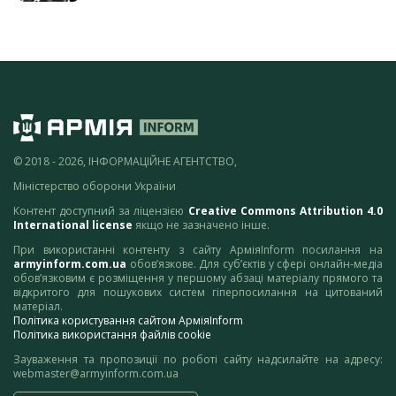
© 2018 - 2026, ІНФОРМАЦІЙНЕ АГЕНТСТВО,
Міністерство оборони України
Контент доступний за ліцензією
Creative Commons Attribution 4.0
International license
якщо не зазначено інше.
При використанні контенту з сайту АрміяInform посилання на
armyinform.com.ua
обов’язкове. Для суб’єктів у сфері онлайн-медіа
обов’язковим є розміщення у першому абзаці матеріалу прямого та
відкритого для пошукових систем гіперпосилання на цитований
матеріал.
Політика користування сайтом АрміяInform
Політика використання файлів cookie
Зауваження та пропозиції по роботі сайту надсилайте на адресу:
webmaster@armyinform.com.ua