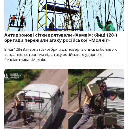
Антидронові сітки врятували «Хамві»: бійці 128-ї
бригади пережили атаку російської «Молнії»
Бійці 128-ї Закарпатської бригади, повертаючись із бойового
завдання, потрапили під атаку російського ударного
безпілотника «Молнія».