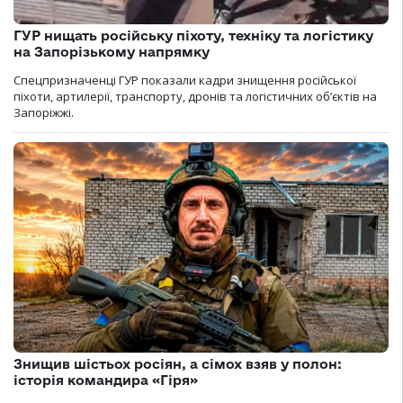
ГУР нищать російську піхоту, техніку та логістику
на Запорізькому напрямку
Спецпризначенці ГУР показали кадри знищення російської
піхоти, артилерії, транспорту, дронів та логістичних об’єктів на
Запоріжжі.
Знищив шістьох росіян, а сімох взяв у полон:
історія командира «Гіря»