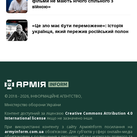
фільми не мають нічого спільного з
війною»
«Це зло має бути переможене»: історія
українця, який пережив російський полон
© 2018 - 2026, ІНФОРМАЦІЙНЕ АГЕНТСТВО,
Міністерство оборони України
Контент доступний за ліцензією
Creative Commons Attribution 4.0
International license
якщо не зазначено інше.
При використанні контенту з сайту АрміяInform посилання на
armyinform.com.ua
обов’язкове. Для суб’єктів у сфері онлайн-медіа
обов’язковим є розміщення у першому абзаці матеріалу прямого та