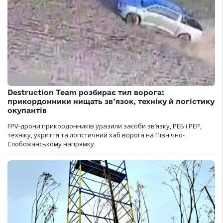
Destruction Team розбирає тил ворога:
прикордонники нищать зв’язок, техніку й логістику
окупантів
FPV-дрони прикордонників уразили засоби зв’язку, РЕБ і РЕР,
техніку, укриття та логістичний хаб ворога на Північно-
Слобожанському напрямку.