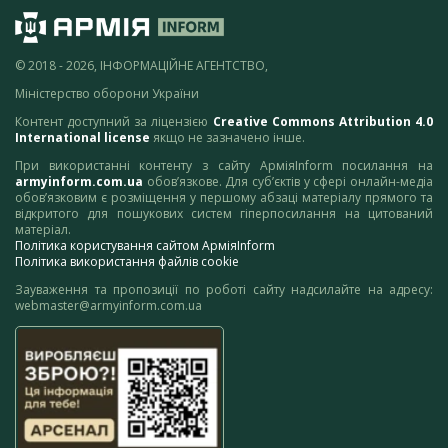
© 2018 - 2026, ІНФОРМАЦІЙНЕ АГЕНТСТВО,
Міністерство оборони України
Контент доступний за ліцензією
Creative Commons Attribution 4.0
International license
якщо не зазначено інше.
При використанні контенту з сайту АрміяInform посилання на
armyinform.com.ua
обов’язкове. Для суб’єктів у сфері онлайн-медіа
обов’язковим є розміщення у першому абзаці матеріалу прямого та
відкритого для пошукових систем гіперпосилання на цитований
матеріал.
Політика користування сайтом АрміяInform
Політика використання файлів cookie
Зауваження та пропозиції по роботі сайту надсилайте на адресу:
webmaster@armyinform.com.ua