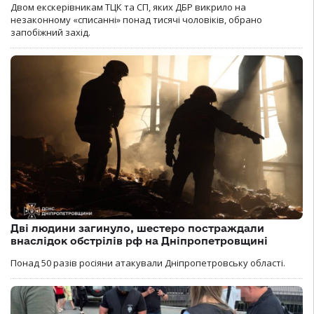
Двом екскерівникам ТЦК та СП, яких ДБР викрило на
незаконному «списанні» понад тисячі чоловіків, обрано
запобіжний захід.
Дві людини загинуло, шестеро постраждали
внаслідок обстрілів рф на Дніпропетровщині
Понад 50 разів росіяни атакували Дніпропетровську області.