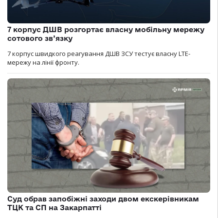
7 корпус ДШВ розгортає власну мобільну мережу
сотового зв’язку
7 корпус швидкого реагування ДШВ ЗСУ тестує власну LTE-
мережу на лінії фронту.
Суд обрав запобіжні заходи двом екскерівникам
ТЦК та СП на Закарпатті