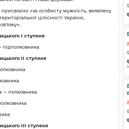
и присвоєно «за особисту мужність, виявлену
територіальної цілісності України,
ов’язку».
цького І ступеня
— підполковника
цького ІІ ступеня
полковника
ковника
а — полковника
полковника
ника
цького ІІІ ступеня