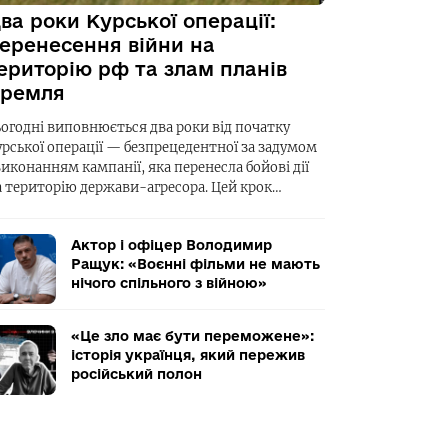
ва роки Курської операції:
еренесення війни на
ериторію рф та злам планів
ремля
ьогодні виповнюється два роки від початку
урської операції — безпрецедентної за задумом
виконанням кампанії, яка перенесла бойові дії
а територію держави-агресора. Цей крок…
Актор і офіцер Володимир
Ращук: «Воєнні фільми не мають
нічого спільного з війною»
«Це зло має бути переможене»:
історія українця, який пережив
російський полон