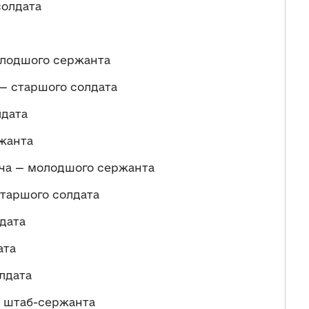
солдата
олодшого сержанта
 старшого солдата
лдата
жанта
ча — молодшого сержанта
таршого солдата
дата
ата
лдата
 штаб-сержанта