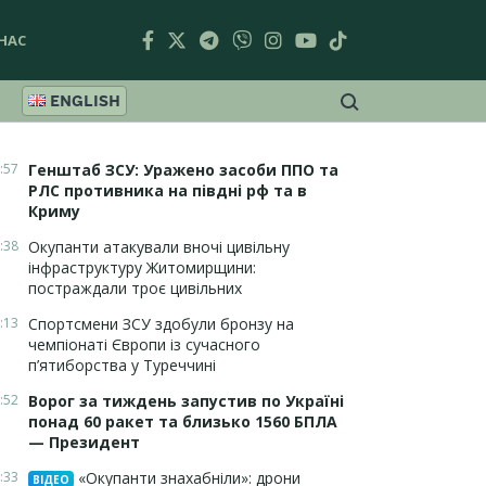
НАС
ENGLISH
:57
Генштаб ЗСУ: Уражено засоби ППО та
РЛС противника на півдні рф та в
Криму
:38
Окупанти атакували вночі цивільну
інфраструктуру Житомирщини:
постраждали троє цивільних
:13
Спортсмени ЗСУ здобули бронзу на
чемпіонаті Європи із сучасного
п’ятиборства у Туреччині
:52
Ворог за тиждень запустив по Україні
понад 60 ракет та близько 1560 БПЛА
— Президент
:33
«Окупанти знахабніли»: дрони
ВІДЕО