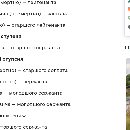
мертно) — лейтенанта
ча (посмертно) — капітана
о) — старшого лейтенанта
 ступеня
П
ча — старшого сержанта
І ступеня
ртно) — старшого солдата
ертно) — сержанта
 — молодшого сержанта
ича — молодшого сержанта
полковника
старшого сержанта