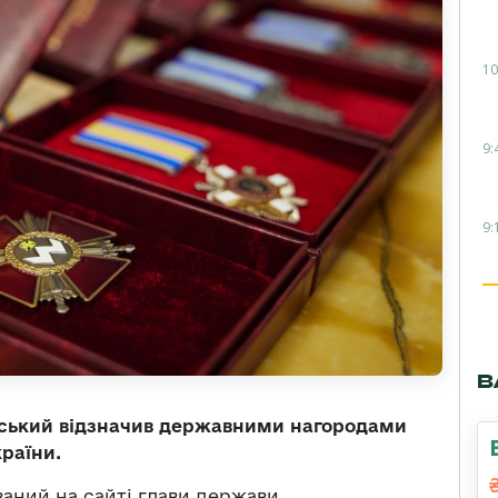
10
9:
9:
В
ський відзначив державними нагородами
раїни.
аний на сайті глави держави.