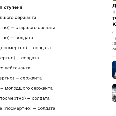
Д
ІІ ступеня
п
одшого сержанта
т
К
тно) — старшого солдата
С
тно) — солдата
К
і 
(посмертно) — солдата
н
ертно) — солдата
го лейтенанта
ертно) — сержанта
 — молодшого сержанта
посмертно) — солдата
 (посмертно) — солдата