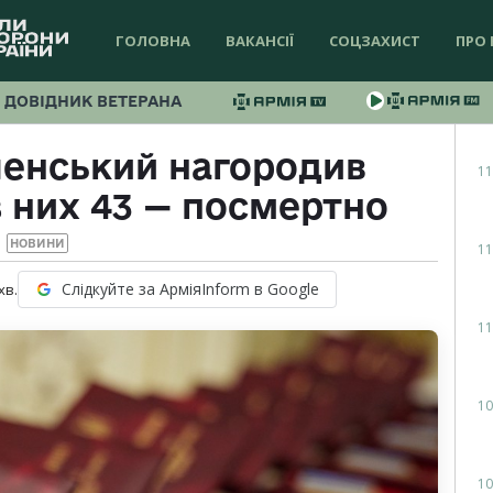
ГОЛОВНА
ВАКАНСІЇ
СОЦЗАХИСТ
ПРО 
ДОВІДНИК ВЕТЕРАНА
енський нагородив
11
з них 43 — посмертно
НОВИНИ
11
Слідкуйте за АрміяInform в Google
хв.
11
10
10