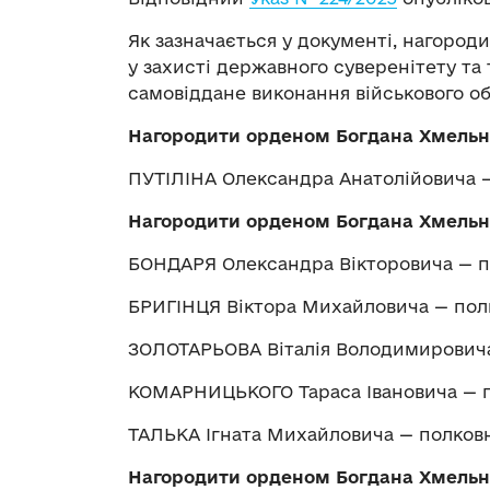
Як зазначається у документі, нагород
у захисті державного суверенітету та 
самовіддане виконання військового об
Нагородити орденом Богдана Хмельни
ПУТІЛІНА Олександра Анатолійовича 
Нагородити орденом Богдана Хмельни
БОНДАРЯ Олександра Вікторовича — 
БРИГІНЦЯ Віктора Михайловича — пол
ЗОЛОТАРЬОВА Віталія Володимирович
КОМАРНИЦЬКОГО Тараса Івановича — 
ТАЛЬКА Ігната Михайловича — полков
Нагородити орденом Богдана Хмельни