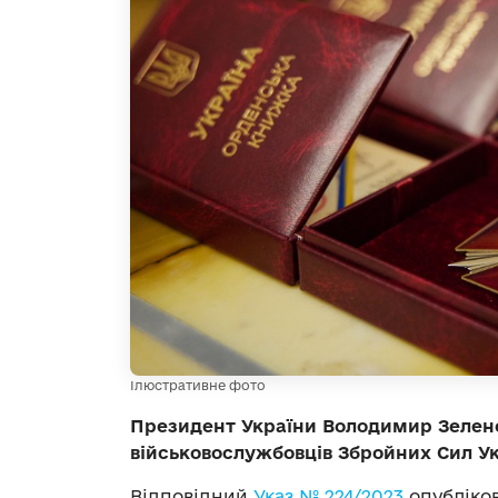
Ілюстративне фото
Президент України Володимир Зелен
військовослужбовців Збройних Сил Ук
Відповідний
Указ № 224/2023
опубліков