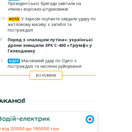
Президентської бригади завітали на
«пікнік» ворожих штурмовиків
:10
У Харкові окупанти завдали удару по
ФОТО
житловому масиву: є загиблі та
постраждалі
47
Поряд з «палацом путіна»: українські
дрони знищили ЗРК С-400 «Тріумф» у
Геленджику
12
Масований удар по Одесі: є
ВІДЕО
постраждалі та численні руйнування
ВСІ НОВИНИ
АКАНСІЇ
Водій-електрик
від 20000 до 190000 грн