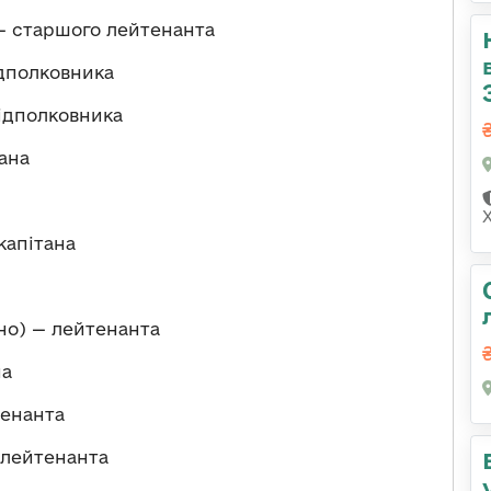
 старшого лейтенанта
дполковника
ідполковника
ана
капітана
о) — лейтенанта
на
тенанта
 лейтенанта