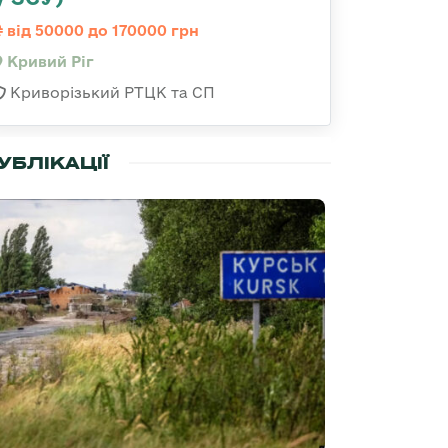
від 50000 до 170000 грн
Кривий Ріг
Криворізький РТЦК та СП
УБЛІКАЦІЇ