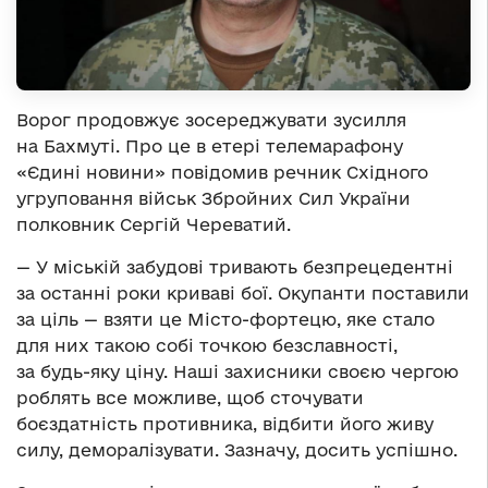
Ворог продовжує зосереджувати зусилля
на Бахмуті. Про це в етері телемарафону
«Єдині новини» повідомив речник Східного
угруповання військ Збройних Сил України
полковник Сергій Череватий.
— У міській забудові тривають безпрецедентні
за останні роки криваві бої. Окупанти поставили
за ціль — взяти це Місто-фортецю, яке стало
для них такою собі точкою безславності,
за будь-яку ціну. Наші захисники своєю чергою
роблять все можливе, щоб сточувати
боєздатність противника, відбити його живу
силу, деморалізувати. Зазначу, досить успішно.