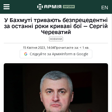
EN
У Бахмуті тривають безпрецедентні
за останні роки криваві бої — Сергій
Череватий
НОВИНИ
15 Квітня 2023, 14:04
Прочитаєте за:
< 1
хв.
Слідкуйте за АрміяInform в Google