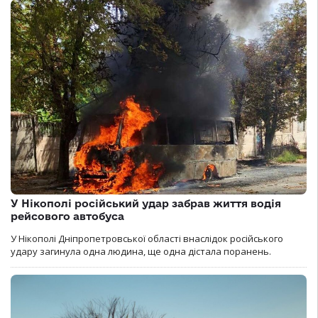
У Нікополі російський удар забрав життя водія
рейсового автобуса
У Нікополі Дніпропетровської області внаслідок російського
удару загинула одна людина, ще одна дістала поранень.