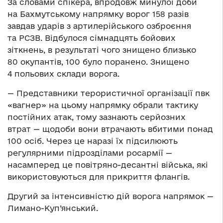
За словами спікера, впродовж минулої доби
на Бахмутському напрямку ворог 158 разів
завдав ударів з артилерійського озброєння
та РСЗВ. Відбулося сімнадцять бойових
зіткнень, в результаті чого знищено близько
80 окупантів, 100 було поранено. Знищено
4 польових склади ворога.
— Представники терористичної організації пвк
«вагнер» на цьому напрямку обрали тактику
постійних атак, тому зазнають серйозних
втрат — щодоби вони втрачають вбитими понад
100 осіб. Через це наразі їх підсилюють
регулярними підрозділами росармії —
насамперед це повітряно-десантні війська, які
використовуються для прикриття флангів.
Другий за інтенсивністю дій ворога напрямок —
Лимано-Куп’янський.