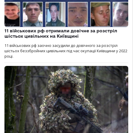
11 військових рф отримали довічне за розстріл
шістьох цивільних на Київщині
11 військових рф заочно засудили до довічного за розстріл
шістьох беззбройних цивільних під час окупації Київщини у 2022
році.