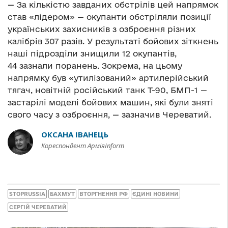
— За кількістю завданих обстрілів цей напрямок
став «лідером» — окупанти обстріляли позиції
українських захисників з озброєння різних
калібрів 307 разів. У результаті бойових зіткнень
наші підрозділи знищили 12 окупантів,
44 зазнали поранень. Зокрема, на цьому
напрямку був «утилізований» артилерійський
тягач, новітній російський танк Т-90, БМП-1 —
застарілі моделі бойових машин, які були зняті
свого часу з озброєння, — зазначив Череватий.
ОКСАНА ІВАНЕЦЬ
Кореспондент АрміяInform
STOPRUSSIA
БАХМУТ
ВТОРГНЕННЯ РФ
ЄДИНІ НОВИНИ
СЕРГІЙ ЧЕРЕВАТИЙ