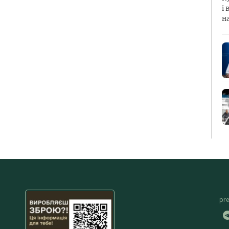
і 
н
pr