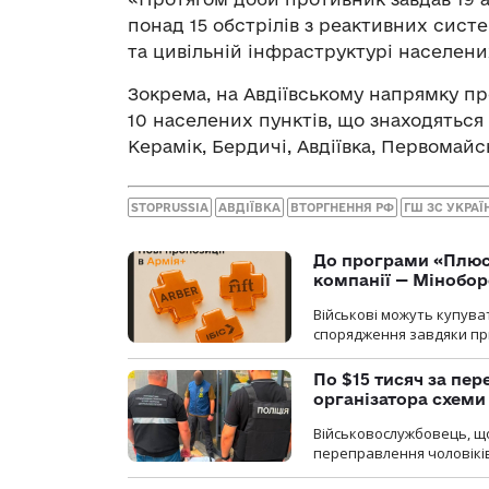
понад 15 обстрілів з реактивних сист
та цивільній інфраструктурі населени
Зокрема, на Авдіївському напрямку п
10 населених пунктів, що знаходяться 
Керамік, Бердичі, Авдіївка, Первомайс
STOPRUSSIA
АВДІЇВКА
ВТОРГНЕННЯ РФ
ГШ ЗС УКРАЇ
До програми «Плюси
компанії — Мінобо
Військові можуть купуват
спорядження завдяки при
По $15 тисяч за пе
організатора схеми
Військовослужбовець, щ
переправлення чоловіків