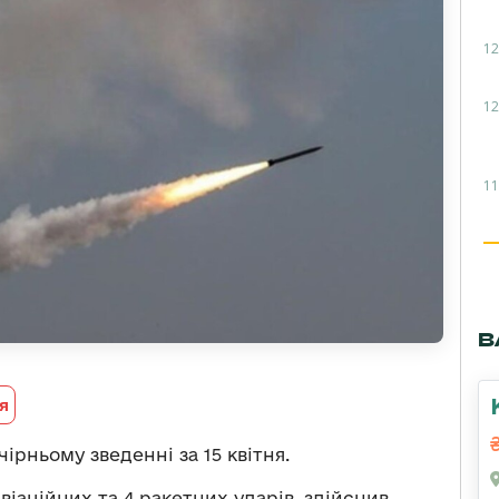
12
12
11
В
я
ірньому зведенні за 15 квітня.
віаційних та 4 ракетних ударів, здійснив