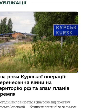
УБЛІКАЦІЇ
ва роки Курської операції:
еренесення війни на
ериторію рф та злам планів
ремля
ьогодні виповнюється два роки від початку
урської операції — безпрецедентної за задумом