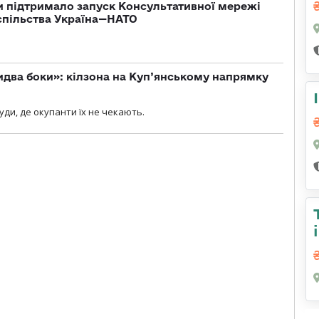
 підтримало запуск Консультативної мережі
спільства Україна—НАТО
бидва боки»: кілзона на Куп’янському напрямку
я
уди, де окупанти їх не чекають.