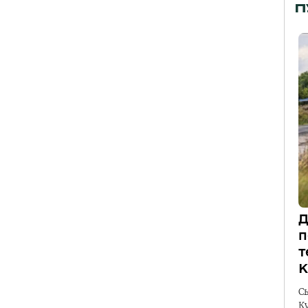
П
Д
п
т
К
С
К