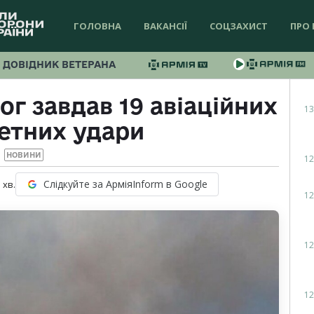
ГОЛОВНА
ВАКАНСІЇ
СОЦЗАХИСТ
ПРО 
ДОВІДНИК ВЕТЕРАНА
г завдав 19 авіаційних
13
кетних удари
НОВИНИ
12
Слідкуйте за АрміяInform в Google
1
хв.
12
12
12