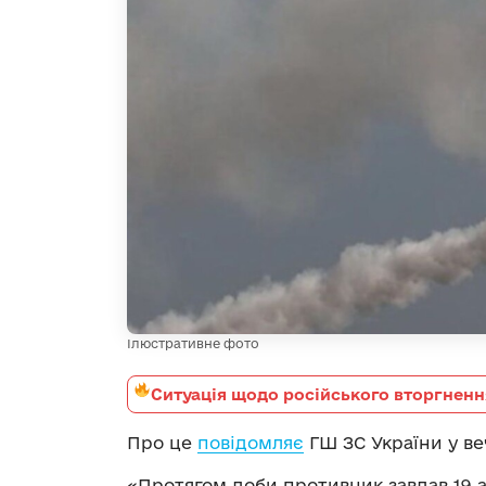
Ілюстративне фото
Ситуація щодо російського вторгненн
Про це
повідомляє
ГШ ЗС України у веч
«Протягом доби противник завдав 19 а