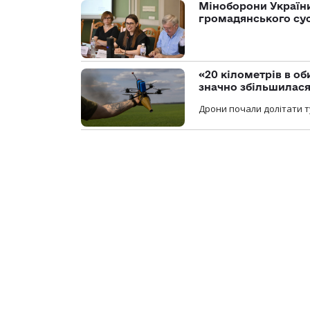
Міноборони України
громадянського су
«20 кілометрів в о
значно збільшилас
Дрони почали долітати т