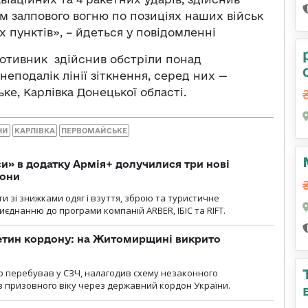
ем залпового вогню по позиціях наших військ
х пунктів», – йдеться у повідомленні
ротивник здійснив обстріли понад
неподалік лінії зіткнення, серед них —
ьке, Карлівка Донецької області.
НИ
КАРЛІВКА
ПЕРВОМАЙСЬКЕ
» в додатку Армія+ долучилися три нові
рони
и зі знижками одяг і взуття, зброю та туристичне
єднанню до програми компаній ARBER, ІБІС та RIFT.
ретин кордону: на Житомирщині викрито
о перебував у СЗЧ, налагодив схему незаконного
 призовного віку через державний кордон України.