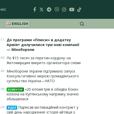
НАС
ENGLISH
:11
До програми «Плюси» в додатку
Армія+ долучилися три нові компанії
— Міноборони
:56
По $15 тисяч за перетин кордону: на
Житомирщині викрито організатора схеми
:43
Міноборони України підтримало запуск
Консультативної мережі громадянського
суспільства Україна—НАТО
:38
«20 кілометрів в обидва боки»:
КОМЕНТАР
кілзона на Куп’янському напрямку значно
збільшилася
:24
Підписав мотиваційний контракт у
ВІДЕО
свій день народження: історія айтівця з