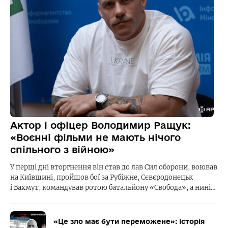
Актор і офіцер Володимир Ращук:
«Воєнні фільми не мають нічого
спільного з війною»
У перші дні вторгнення він став до лав Сил оборони, воював
на Київщині, пройшов бої за Рубіжне, Сєвєродонецьк
і Бахмут, командував ротою батальйону «Свобода», а нині…
«Це зло має бути переможене»: історія