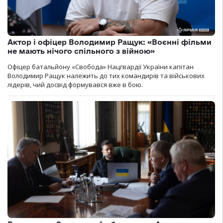
Актор і офіцер Володимир Ращук: «Воєнні фільми
не мають нічого спільного з війною»
Офіцер батальйону «Свобода» Нацгвардії України капітан
Володимир Ращук належить до тих командирів та військових
лідерів, чий досвід формувався вже в бою.