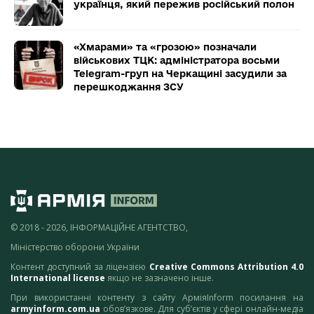
українця, який пережив російський полон
«Хмарами» та «грозою» позначали
військових ТЦК: адміністратора восьми
Telegram-груп на Черкащині засудили за
перешкоджання ЗСУ
© 2018 - 2026, ІНФОРМАЦІЙНЕ АГЕНТСТВО,
Міністерство оборони України
Контент доступний за ліцензією
Creative Commons Attribution 4.0
International license
якщо не зазначено інше.
При використанні контенту з сайту АрміяInform посилання на
armyinform.com.ua
обов’язкове. Для суб’єктів у сфері онлайн-медіа