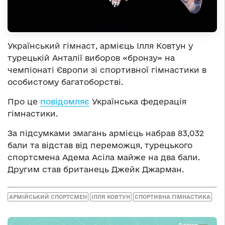
Український гімнаст, армієць Ілля Ковтун у
турецькій Анталії виборов «бронзу» на
чемпіонаті Європи зі спортивної гімнастики в
особистому багатоборстві.
Про це
повідомляє
Українська федерація
гімнастики.
За підсумками змагань армієць набрав 83,032
бали та відстав від переможця, турецького
спортсмена Адема Асіла майже на два бали.
Другим став британець Джейк Джарман.
АРМІЙСЬКИЙ СПОРТСМЕН
ІЛЛЯ КОВТУН
СПОРТИВНА ГІМНАСТИКА