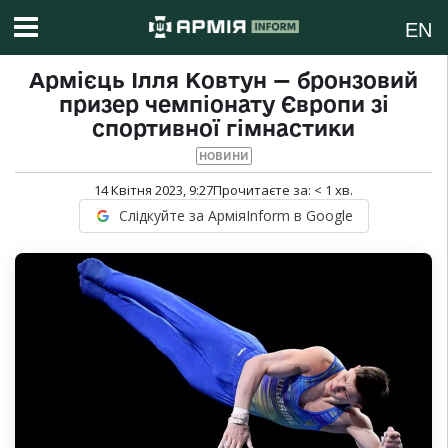
EN
Армієць Ілля Ковтун — бронзовий
призер чемпіонату Європи зі
спортивної гімнастики
НОВИНИ
14 Квітня 2023, 9:27
Прочитаєте за:
< 1
хв.
Слідкуйте за АрміяInform в Google