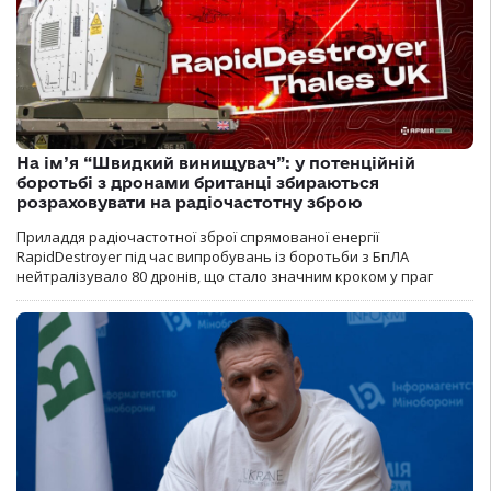
На ім’я “Швидкий винищувач”: у потенційній
боротьбі з дронами британці збираються
розраховувати на радіочастотну зброю
Приладдя радіочастотної зброї спрямованої енергії
RapidDestroyer під час випробувань із боротьби з БпЛА
нейтралізувало 80 дронів, що стало значним кроком у праг