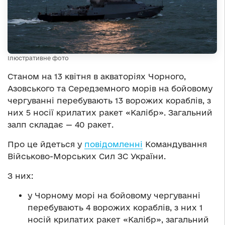
Ілюстративне фото
Станом на 13 квітня в акваторіях Чорного,
Азовського та Середземного морів на бойовому
чергуванні перебувають 13 ворожих кораблів, з
них 5 носії крилатих ракет «Калібр». Загальний
залп складає — 40 ракет.
Про це йдеться у
повідомленні
Командування
Військово-Морських Сил ЗС України.
З них:
у Чорному морі на бойовому чергуванні
перебувають 4 ворожих кораблів, з них 1
носій крилатих ракет «Калібр», загальний