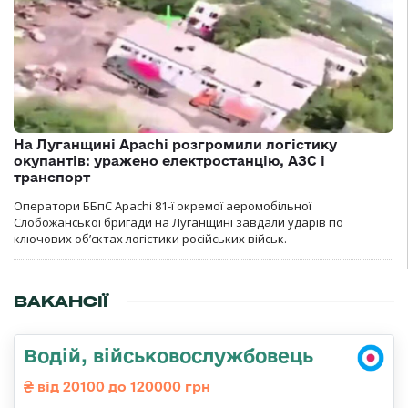
На Луганщині Apachi розгромили логістику
окупантів: уражено електростанцію, АЗС і
транспорт
Оператори ББпС Apachi 81-ї окремої аеромобільної
Слобожанської бригади на Луганщині завдали ударів по
ключових об’єктах логістики російських військ.
ВАКАНСІЇ
Водій, військовослужбовець
від 20100 до 120000 грн