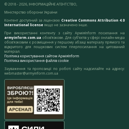
© 2018 - 2026, ІНФОРМАЦІЙНЕ АГЕНТСТВО,
Міністерство оборони України
Контент доступний за ліцензією
Creative Commons Attribution 4.0
International license
якщо не зазначено інше.
При використанні контенту з сайту АрміяInform посилання на
armyinform.com.ua
обов’язкове. Для суб’єктів у сфері онлайн-медіа
обов’язковим є розміщення у першому абзаці матеріалу прямого та
відкритого для пошукових систем гіперпосилання на цитований
матеріал.
Політика користування сайтом АрміяInform
Політика використання файлів cookie
Зауваження та пропозиції по роботі сайту надсилайте на адресу:
webmaster@armyinform.com.ua