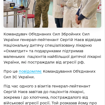
Командувач Об’єднаних Сил Збройних Сил
України генерал-лейтенант Сергій Наєв відвідав
Національну дитячу спеціалізовану лікарню
«Охматдит» та подарунками підтримав
маленьких пацієнтів найбільшої дитячої лікарні
України, які постраждали від агресії рф.
Про це
повідомляє
Командування Об’єднаних
Сил ЗС України.
Під час одного з візитів генерал-лейтенант
Сергій Наєв завітав до пацієнтів лікарні,
зокрема і до хлопчика, постраждалого від
військової агресії росії. Той розказав йому про