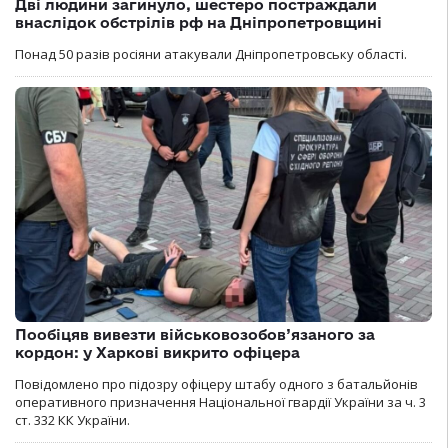
Дві людини загинуло, шестеро постраждали
внаслідок обстрілів рф на Дніпропетровщині
Понад 50 разів росіяни атакували Дніпропетровську області.
Пообіцяв вивезти військовозобов’язаного за
кордон: у Харкові викрито офіцера
Повідомлено про підозру офіцеру штабу одного з батальйонів
оперативного призначення Національної гвардії України за ч. 3
ст. 332 КК України.