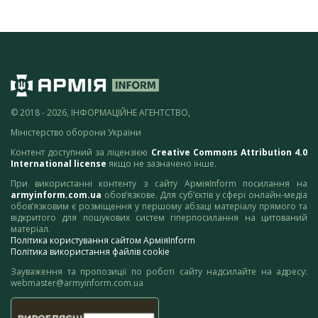
© 2018 - 2026, ІНФОРМАЦІЙНЕ АГЕНТСТВО,
Міністерство оборони України
Контент доступний за ліцензією
Creative Commons Attribution 4.0
International license
якщо не зазначено інше.
При використанні контенту з сайту АрміяInform посилання на
armyinform.com.ua
обов’язкове. Для суб’єктів у сфері онлайн-медіа
обов’язковим є розміщення у першому абзаці матеріалу прямого та
відкритого для пошукових систем гіперпосилання на цитований
матеріал.
Політика користування сайтом АрміяInform
Політика використання файлів cookie
Зауваження та пропозиції по роботі сайту надсилайте на адресу:
webmaster@armyinform.com.ua