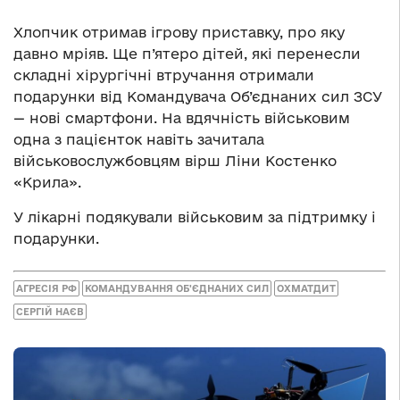
Хлопчик отримав ігрову приставку, про яку
давно мріяв. Ще п’ятеро дітей, які перенесли
складні хірургічні втручання отримали
подарунки від Командувача Об’єднаних сил ЗСУ
— нові смартфони. На вдячність військовим
одна з пацієнток навіть зачитала
військовослужбовцям вірш Ліни Костенко
«Крила».
У лікарні подякували військовим за підтримку і
подарунки.
АГРЕСІЯ РФ
КОМАНДУВАННЯ ОБ'ЄДНАНИХ СИЛ
ОХМАТДИТ
СЕРГІЙ НАЄВ