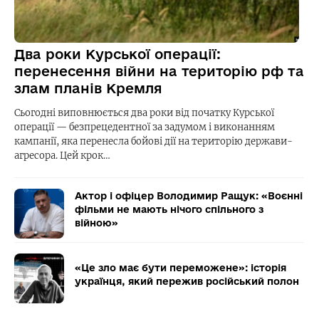
Два роки Курської операції:
перенесення війни на територію рф та
злам планів Кремля
Сьогодні виповнюється два роки від початку Курської
операції — безпрецедентної за задумом і виконанням
кампанії, яка перенесла бойові дії на територію держави-
агресора. Цей крок…
Актор і офіцер Володимир Ращук: «Воєнні
фільми не мають нічого спільного з
війною»
«Це зло має бути переможене»: історія
українця, який пережив російський полон