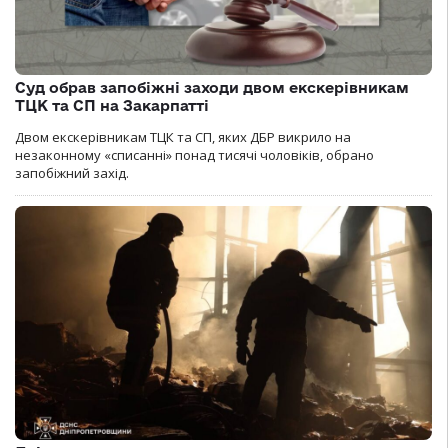
Суд обрав запобіжні заходи двом екскерівникам
ТЦК та СП на Закарпатті
Двом екскерівникам ТЦК та СП, яких ДБР викрило на
незаконному «списанні» понад тисячі чоловіків, обрано
запобіжний захід.