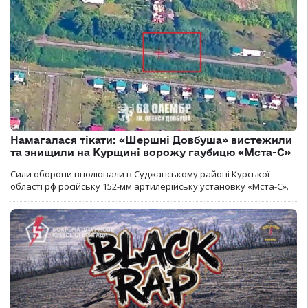
Намагалася тікати: «Шершні Довбуша» вистежили
та знищили на Курщині ворожу гаубицю «Мста-С»
Сили оборони вполювали в Суджанському районі Курської
області рф російську 152-мм артилерійську установку «Мста-С».