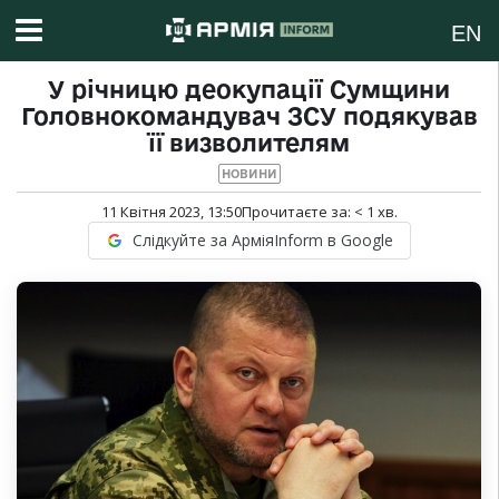
EN
У річницю деокупації Сумщини
Головнокомандувач ЗСУ подякував
її визволителям
НОВИНИ
11 Квітня 2023, 13:50
Прочитаєте за:
< 1
хв.
Слідкуйте за АрміяInform в Google