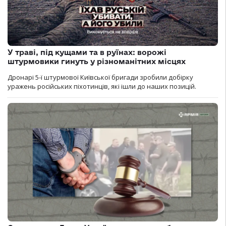
У траві, під кущами та в руїнах: ворожі
штурмовики гинуть у різноманітних місцях
Дронарі 5-ї штурмової Київської бригади зробили добірку
уражень російських піхотинців, які ішли до наших позицій.