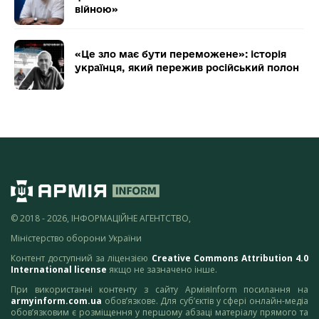
війною»
«Це зло має бути переможене»: історія
українця, який пережив російський полон
© 2018 - 2026, ІНФОРМАЦІЙНЕ АГЕНТСТВО,
Міністерство оборони України
Контент доступний за ліцензією
Creative Commons Attribution 4.0
International license
якщо не зазначено інше.
При використанні контенту з сайту АрміяInform посилання на
armyinform.com.ua
обов’язкове. Для суб’єктів у сфері онлайн-медіа
обов’язковим є розміщення у першому абзаці матеріалу прямого та