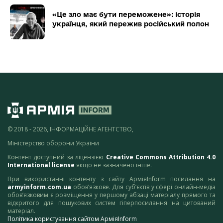
«Це зло має бути переможене»: історія
українця, який пережив російський полон
© 2018 - 2026, ІНФОРМАЦІЙНЕ АГЕНТСТВО,
Міністерство оборони України
Контент доступний за ліцензією
Creative Commons Attribution 4.0
International license
якщо не зазначено інше.
При використанні контенту з сайту АрміяInform посилання на
armyinform.com.ua
обов’язкове. Для суб’єктів у сфері онлайн-медіа
обов’язковим є розміщення у першому абзаці матеріалу прямого та
відкритого для пошукових систем гіперпосилання на цитований
матеріал.
Політика користування сайтом АрміяInform