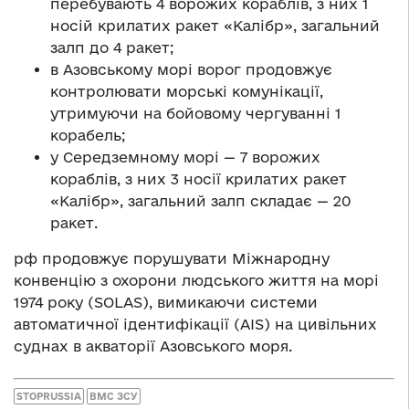
перебувають 4 ворожих кораблів, з них 1
носій крилатих ракет «Калібр», загальний
залп до 4 ракет;
в Азовському морі ворог продовжує
контролювати морські комунікації,
утримуючи на бойовому чергуванні 1
корабель;
у Середземному морі — 7 ворожих
кораблів, з них 3 носії крилатих ракет
«Калібр», загальний залп складає — 20
ракет.
рф продовжує порушувати Міжнародну
конвенцію з охорони людського життя на морі
1974 року (SOLAS), вимикаючи системи
автоматичної ідентифікації (AIS) на цивільних
суднах в акваторії Азовського моря.
STOPRUSSIA
ВМС ЗСУ