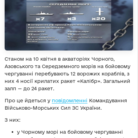
Станом на 10 квітня в акваторіях Чорного,
Азовського та Середземного морів на бойовому
чергуванні перебувають 12 ворожих кораблів, з
них 4 носії крилатих ракет «Калібр». Загальний
залп — до 24 ракет.
Про це йдеться у
повідомленні
Командування
Військово-Морських Сил ЗС України.
З них:
у Чорному морі на бойовому чергуванні