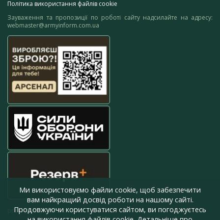
Політика використання файлів cookie
Зауваження та пропозиції по роботі сайту надсилайте на адресу:
webmaster@armyinform.com.ua
Ми використовуємо файли cookie, щоб забезпечити
вам найкращий досвід роботи на нашому сайті.
Продовжуючи користуватися сайтом, ви погоджуєтесь
press@armyinform.com.ua
на використання файлів cookie. Детальніше про