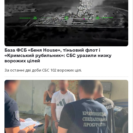
База ФСБ «Беня House», тіньовий флот і
«Кримський рубильник»: СБС уразили низку
ворожих цілей
За останні дві доби СБС 102 ворожих цілі.