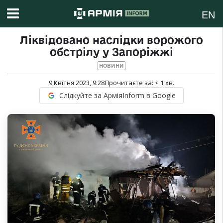
EN
Ліквідовано наслідки ворожого
обстрілу у Запоріжжі
НОВИНИ
9 Квітня 2023, 9:28
Прочитаєте за:
< 1
хв.
Слідкуйте за АрміяInform в Google