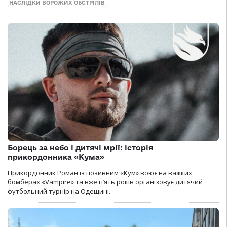
НАСЛІДКИ ВОРОЖИХ ОБСТРІЛІВ
Борець за небо і дитячі мрії: історія
прикордонника «Кума»
Прикордонник Роман із позивним «Кум» воює на важких
бомберах «Vampire» та вже п’ять років організовує дитячий
футбольний турнір на Одещині.