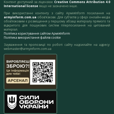
Контент доступний за ліцензією
Creative Commons Attribution 4.0
International license
якщо не зазначено інше.
При використанні контенту з сайту АрміяInform посилання на
armyinform.com.ua
обов’язкове. Для суб’єктів у сфері онлайн-медіа
обов’язковим є розміщення у першому абзаці матеріалу прямого та
відкритого для пошукових систем гіперпосилання на цитований
матеріал.
Політика користування сайтом АрміяInform
Політика використання файлів cookie
Зауваження та пропозиції по роботі сайту надсилайте на адресу:
webmaster@armyinform.com.ua