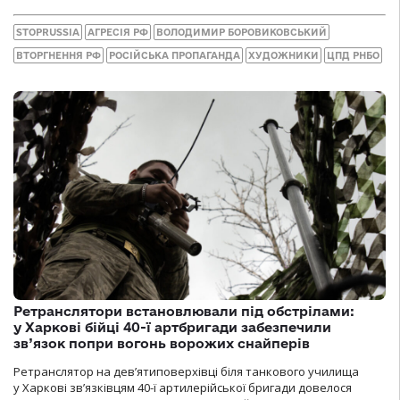
STOPRUSSIA
АГРЕСІЯ РФ
ВОЛОДИМИР БОРОВИКОВСЬКИЙ
ВТОРГНЕННЯ РФ
РОСІЙСЬКА ПРОПАГАНДА
ХУДОЖНИКИ
ЦПД РНБО
Ретранслятори встановлювали під обстрілами:
у Харкові бійці 40-ї артбригади забезпечили
зв’язок попри вогонь ворожих снайперів
Ретранслятор на дев’ятиповерхівці біля танкового училища
у Харкові зв’язківцям 40-ї артилерійської бригади довелося