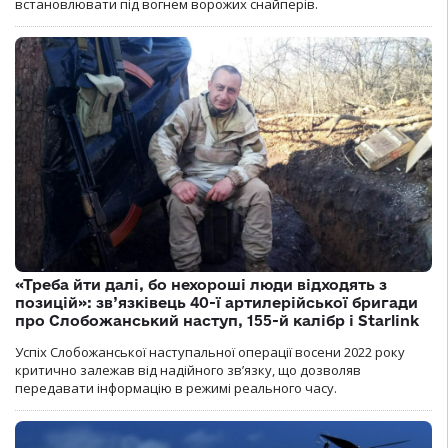
встановлювати під вогнем ворожих снайперів.
«Треба йти далі, бо нехороші люди відходять з
позицій»: зв’язківець 40-ї артилерійської бригади
про Слобожанський наступ, 155-й калібр і Starlink
Успіх Слобожанської наступальної операції восени 2022 року
критично залежав від надійного зв’язку, що дозволяв
передавати інформацію в режимі реального часу.