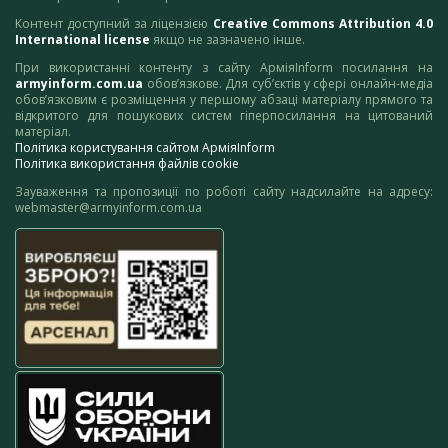
Контент доступний за ліцензією
Creative Commons Attribution 4.0
International license
якщо не зазначено інше.
При використанні контенту з сайту АрміяInform посилання на
armyinform.com.ua
обов’язкове. Для суб’єктів у сфері онлайн-медіа
обов’язковим є розміщення у першому абзаці матеріалу прямого та
відкритого для пошукових систем гіперпосилання на цитований
матеріал.
Політика користування сайтом АрміяInform
Політика використання файлів cookie
Зауваження та пропозиції по роботі сайту надсилайте на адресу:
webmaster@armyinform.com.ua