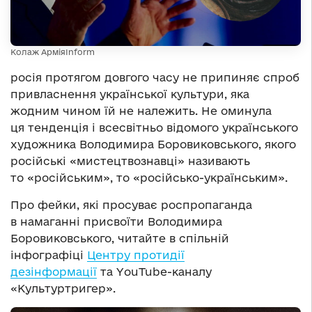
Колаж АрміяInform
росія протягом довгого часу не припиняє спроб
привласнення української культури, яка
жодним чином їй не належить. Не оминула
ця тенденція і всесвітньо відомого українського
художника Володимира Боровиковського, якого
російські «мистецтвознавці» називають
то «російським», то «російсько-українським».
Про фейки, які просуває роспропаганда
в намаганні присвоїти Володимира
Боровиковського, читайте в спільній
інфографіці
Центру протидії
дезінформації
та YouTube-каналу
«Культуртригер».