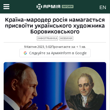
EN
Країна-мародер росія намагається
присвоїти українського художника
Боровиковського
ІНФОГРАФІКА
НОВИНИ
9 Квітня 2023, 5:02
Прочитаєте за:
< 1
хв.
Слідкуйте за АрміяInform в Google