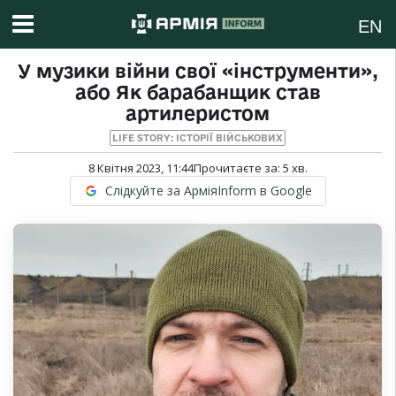
EN
У музики війни свої «інструменти»,
або Як барабанщик став
артилеристом
LIFE STORY: ІСТОРІЇ ВІЙСЬКОВИХ
8 Квітня 2023, 11:44
Прочитаєте за:
5
хв.
Слідкуйте за АрміяInform в Google