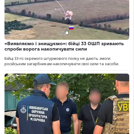
«Виявляємо і знищуємо»: бійці 33 ОШП зривають
спроби ворога накопичувати сили
Бійці 33-го окремого штурмового полку не дають змоги
російським загарбникам накопичувати свої сили та засоби.