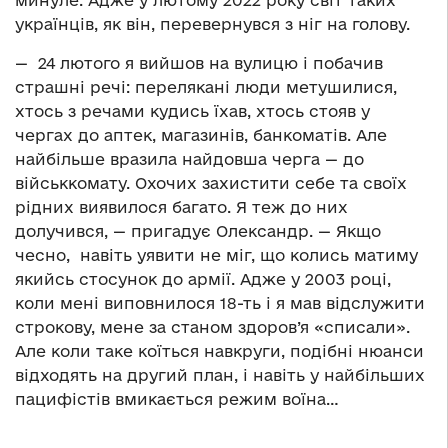
українців, як він, перевернувся з ніг на голову.
— 24 лютого я вийшов на вулицю і побачив
страшні речі: перелякані люди метушилися,
хтось з речами кудись їхав, хтось стояв у
чергах до аптек, магазинів, банкоматів. Але
найбільше вразила найдовша черга — до
військкомату. Охочих захистити себе та своїх
рідних виявилося багато. Я теж до них
долучився, — пригадує Олександр. — Якщо
чесно, навіть уявити не міг, що колись матиму
якийсь стосунок до армії. Адже у 2003 році,
коли мені виповнилося 18-ть і я мав відслужити
строкову, мене за станом здоров’я «списали».
Але коли таке коїться навкруги, подібні нюанси
відходять на другий план, і навіть у найбільших
пацифістів вмикається режим воїна…