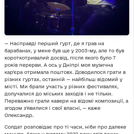
— Насправді перший гурт, де я грав на
барабанах, у мене був ще у 2003-му, але то був
короткотривалий досвід, після якого було 7
років перерви. А ось у Дніпрі моя музична
кар’єра отримала поштовх. Доводилося грати в
різних гуртах, останній — найбільш відомий у
місті. Ми брали участь у різних фестивалях,
долучалися до міських заходів і не тільки.
Переважно грали кавери на відомі композиції, а
згодом з’явилися і свої власні, — каже
Олександр.
Солдат розповідає про ті часи, ніби про далеке
минуле. Адже у лютому 2022 року світ таких