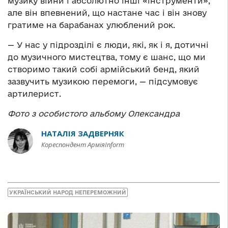
музику війни і абсолютно інші «інструменти»,
але він впевнений, що настане час і він знову
гратиме на барабанах улюблений рок.
— У нас у підрозділі є люди, які, як і я, дотичні
до музичного мистецтва, тому є шанс, що ми
створимо такий собі армійський бенд, який
зазвучить музикою перемоги, — підсумовує
артилерист.
Фото з особистого альбому Олександра
НАТАЛІЯ ЗАДВЕРНЯК
Кореспондент АрміяInform
УКРАЇНСЬКИЙ НАРОД НЕПЕРЕМОЖНИЙ