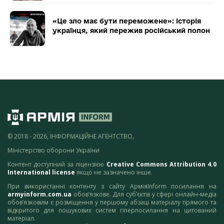
«Це зло має бути переможене»: історія
українця, який пережив російський полон
© 2018 - 2026, ІНФОРМАЦІЙНЕ АГЕНТСТВО,
Міністерство оборони України
Контент доступний за ліцензією
Creative Commons Attribution 4.0
International license
якщо не зазначено інше.
При використанні контенту з сайту АрміяInform посилання на
armyinform.com.ua
обов’язкове. Для суб’єктів у сфері онлайн-медіа
обов’язковим є розміщення у першому абзаці матеріалу прямого та
відкритого для пошукових систем гіперпосилання на цитований
матеріал.