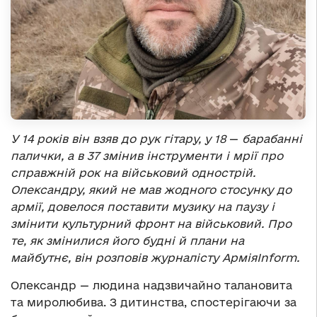
У 14 років він взяв до рук гітару, у 18
—
барабанні
палички, а в 37 змінив інструменти і мрії про
справжній рок на військовий однострій.
Олександру, який не мав жодного стосунку до
армії, довелося поставити музику на паузу і
змінити культурний фронт на військовий. Про
те, як змінилися його будні й плани на
майбутнє, він розповів журналісту АрміяInform.
Олександр — людина надзвичайно талановита
та миролюбива. З дитинства, спостерігаючи за