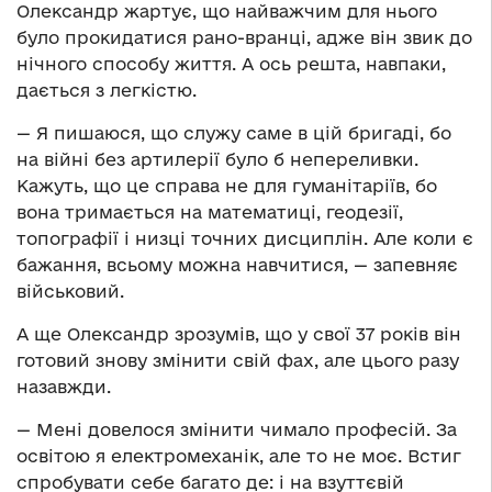
Олександр жартує, що найважчим для нього
було прокидатися рано-вранці, адже він звик до
нічного способу життя. А ось решта, навпаки,
дається з легкістю.
— Я пишаюся, що служу саме в цій бригаді, бо
на війні без артилерії було б непереливки.
Кажуть, що це справа не для гуманітаріїв, бо
вона тримається на математиці, геодезії,
топографії і низці точних дисциплін. Але коли є
бажання, всьому можна навчитися, — запевняє
військовий.
А ще Олександр зрозумів, що у свої 37 років він
готовий знову змінити свій фах, але цього разу
назавжди.
— Мені довелося змінити чимало професій. За
освітою я електромеханік, але то не моє. Встиг
спробувати себе багато де: і на взуттєвій