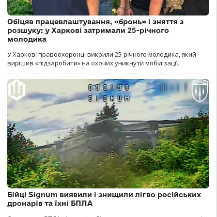
Обіцяв працевлаштування, «бронь» і зняття з
розшуку: у Харкові затримали 25-річного
молодика
У Харкові правоохоронці викрили 25-річного молодика, який
вирішив «підзаробити» на охочих уникнути мобілізації.
Бійці Signum виявили і знищили лігво російських
дронарів та їхні БПЛА