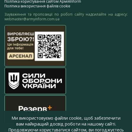
Політика користування сайтом АрміяInform
Політика використання файлів cookie
Зауваження та пропозиції по роботі сайту надсилайте на адресу:
webmaster@armyinform.com.ua
Ми використовуємо файли cookie, щоб забезпечити
вам найкращий досвід роботи на нашому сайті.
Продовжуючи користуватися сайтом, ви погоджуєтесь
press@armyinform.com.ua