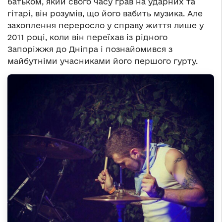
батьком, який свого часу грав на ударних та
гітарі, він розумів, що його вабить музика. Але
захоплення переросло у справу життя лише у
2011 році, коли він переїхав із рідного
Запоріжжя до Дніпра і познайомився з
майбутніми учасниками його першого гурту.