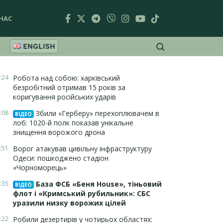
НАС
ENGLISH
:24
Робота над собою: харківський
безробітний отримав 15 років за
коригування російських ударів
:08
Збили «Герберу» перехоплювачем в
ВІДЕО
лоб: 1020-й полк показав унікальне
знищення ворожого дрона
:51
Ворог атакував цивільну інфраструктуру
Одеси: пошкоджено стадіон
«Чорноморець»
:35
База ФСБ «Беня House», тіньовий
ВІДЕО
флот і «Кримський рубильник»: СБС
уразили низку ворожих цілей
:22
Робили дезертирів у чотирьох областях: