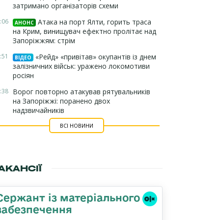
затримано організаторів схеми
:06
Атака на порт Ялти, горить траса
АНОНС
на Крим, винищувач ефектно пролітає над
Запоріжжям: стрім
:51
«Рейд» «привітав» окупантів із днем
ВІДЕО
залізничних військ: уражено локомотиви
росіян
:38
Ворог повторно атакував рятувальників
на Запоріжжі: поранено двох
надзвичайників
ВСІ НОВИНИ
АКАНСІЇ
Сержант із матеріального
забезпечення