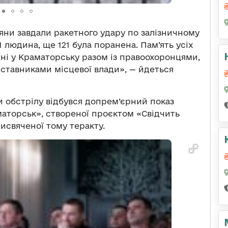
сіяни завдали ракетного удару по залізничному
1 людина, ще 121 була поранена. Пам’ять усіх
ні у Краматорську разом із правоохоронцями,
ставниками місцевої влади», — йдеться
и обстрілу відбувся допрем’єрний показ
маторськ», створеної проєктом «Свідчить
рисвяченої тому теракту.