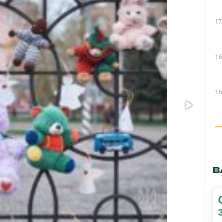
17
16
16
В