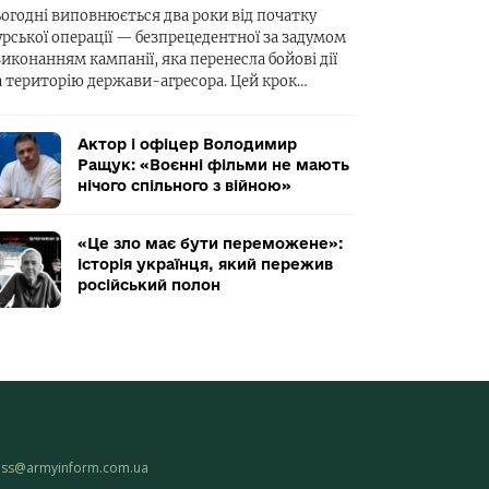
ьогодні виповнюється два роки від початку
урської операції — безпрецедентної за задумом
виконанням кампанії, яка перенесла бойові дії
а територію держави-агресора. Цей крок…
Актор і офіцер Володимир
Ращук: «Воєнні фільми не мають
нічого спільного з війною»
«Це зло має бути переможене»:
історія українця, який пережив
російський полон
ess@armyinform.com.ua