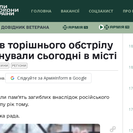
ГОЛОВНА
ВАКАНСІЇ
СОЦЗАХИСТ
ПРО 
ДОВІДНИК ВЕТЕРАНА
в торішнього обстрілу
18
ували сьогодні в місті
ВИНИ
РЕГІОНИ
18
Слідкуйте за АрміяInform в Google
хв.
17
ли пам’ять загиблих внаслідок російського
лу рік тому.
17
ка рада.
17