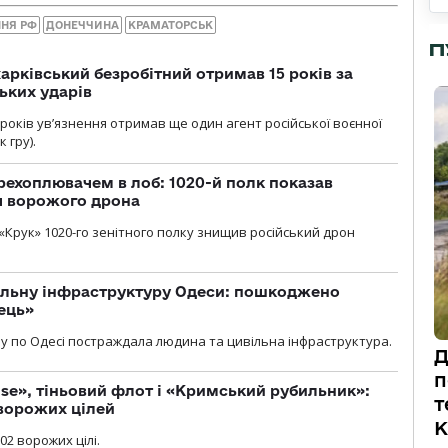
ННЯ РФ
ДОНЕЧЧИНА
КРАМАТОРСЬК
П
арківський безробітний отримав 15 років за
ьких ударів
років увʼязнення отримав ще один агент російської воєнної
 гру).
рехоплювачем в лоб: 1020-й полк показав
я ворожого дрона
«Крук» 1020-го зенітного полку знищив російський дрон
вільну інфраструктуру Одеси: пошкоджено
ець»
у по Одесі постраждала людина та цивільна інфраструктура.
Д
п
se», тіньовий флот і «Кримський рубильник»:
т
ворожих цілей
К
02 ворожих цілі.