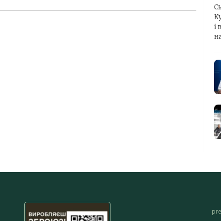
С
К
і 
н
pr