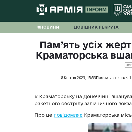
#НОВИНИ
ДОВІДНИК РЕКРУТА
Пам’ять усіх жерт
Краматорська вшан
НО
8 Квітня 2023, 15:53
Прочитаєте за:
< 1
У Краматорську на Донеччині вшанува
ракетного обстрілу залізничного вокза
Про це
повідомляє
Краматорська місь