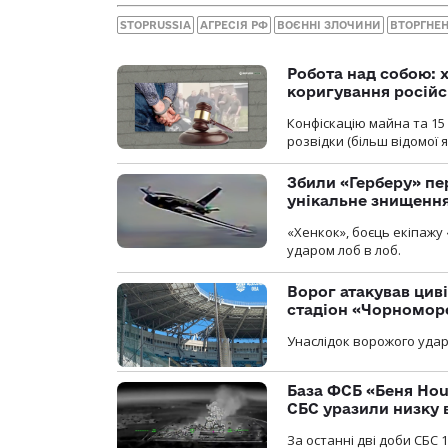
STOPRUSSIA
АГРЕСІЯ РФ
ВОЄННІ ЗЛОЧИНИ
ВТОРГНЕ
Робота над собою: х
коригування російс
Конфіскацію майна та 15 
розвідки (більш відомої як
Збили «Герберу» пе
унікальне знищенн
«Хенкок», боєць екіпажу 
ударом лоб в лоб.
Ворог атакував ци
стадіон «Чорномор
Унаслідок ворожого удар
База ФСБ «Беня Hou
СБС уразили низку 
За останні дві доби СБС 1