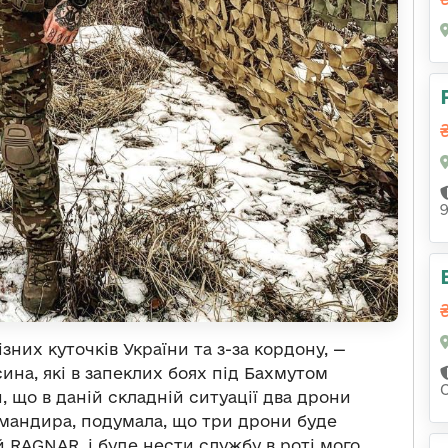
них куточків України та з-за кордону, —
ина, які в запеклих боях під Бахмутом
, що в даній складній ситуації два дрони
омандира, подумала, що три дрони буде
 RAGNAR, і буде нести службу в роті мого