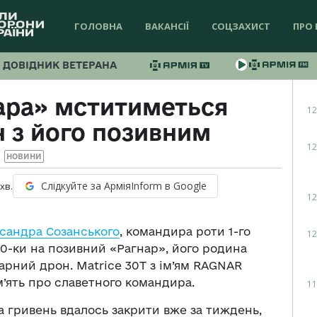
ГОЛОВНА
ВАКАНСІЇ
СОЦЗАХИСТ
ПРО 
ДОВІДНИК ВЕТЕРАНА
нара» мститиметься
12
 з його позивним
12
НОВИНИ
Слідкуйте за АрміяInform в Google
хв.
12
сандра Созанського
, командира роти 1-го
12
0-ки на позивний «Рагнар», його родина
арний дрон. Matrice 30T з ім’ям RAGNAR
’ять про славетного командира.
11
а гривень вдалось закрити вже за тиждень,