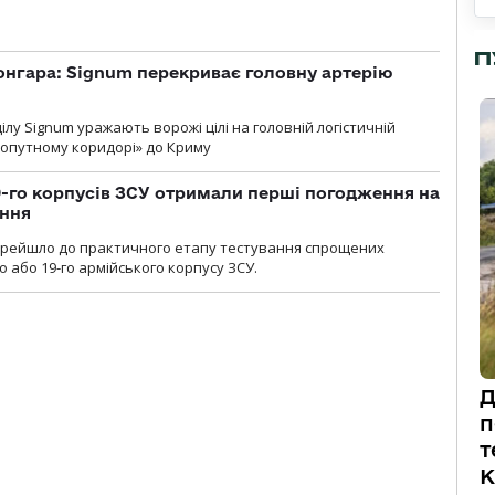
П
онгара: Signum перекриває головну артерію
лу Signum уражають ворожі цілі на головній логістичній
ухопутному коридорі» до Криму
19-го корпусів ЗСУ отримали перші погодження на
ення
ерейшло до практичного етапу тестування спрощених
 або 19-го армійського корпусу ЗСУ.
Д
п
т
К