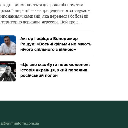
ьогодні виповнюється два роки від початку
урської операції — безпрецедентної за задумом
виконанням кампанії, яка перенесла бойові дії
а територію держави-агресора. Цей крок…
Актор і офіцер Володимир
Ращук: «Воєнні фільми не мають
нічого спільного з війною»
«Це зло має бути переможене»:
історія українця, який пережив
російський полон
ess@armyinform.com.ua