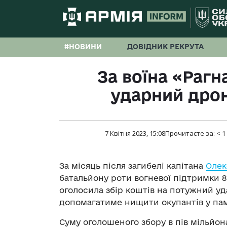
#НОВИНИ
ДОВІДНИК РЕКРУТА
За воїна «Раг
ударний дрон
7 Квітня 2023, 15:08
Прочитаєте за:
< 1
За місяць після загибелі капітана
Олек
батальйону роти вогневої підтримки 8
оголосила збір коштів на потужний уд
допомагатиме нищити окупантів у пам
Суму оголошеного збору в пів мільйон