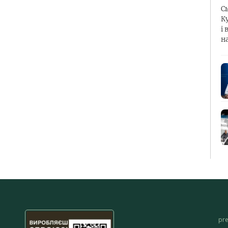
С
К
і 
н
pr