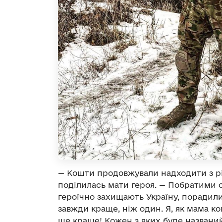
— Кошти продовжували надходити з різ
поділилась мати героя. — Побратими с
героїчно захищають Україну, порадили
завжди краще, ніж один. Я, як мама к
ще краще! Кожен з яких буде названий