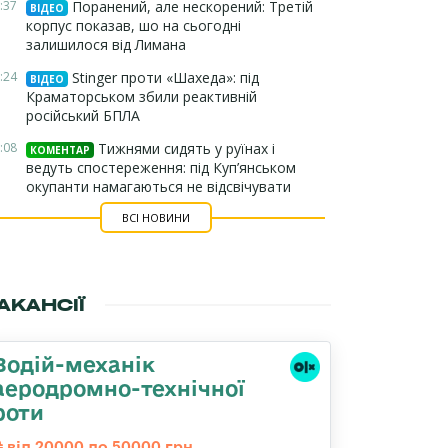
:37
Поранений, але нескорений: Третій
ВІДЕО
корпус показав, шо на сьогодні
залишилося від Лимана
:24
Stinger проти «Шахеда»: під
ВІДЕО
Краматорськом збили реактивній
російський БПЛА
:08
Тижнями сидять у руїнах і
КОМЕНТАР
ведуть спостереження: під Куп’янськом
окупанти намагаються не відсвічувати
ВСІ НОВИНИ
АКАНСІЇ
Водій-механік
аеродромно-технічної
роти
від 20000 до 50000 грн