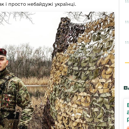
11
ак і просто небайдужі українці.
11
11
В