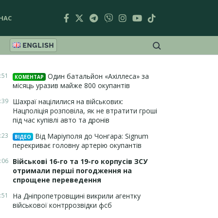
НАС
ENGLISH
:51
Один батальйон «Ахіллеса» за
КОМЕНТАР
місяць уразив майже 800 окупантів
:39
Шахраї націлилися на військових:
Нацполіція розповіла, як не втратити гроші
під час купівлі авто та дронів
:23
Від Маріуполя до Чонгара: Signum
ВІДЕО
перекриває головну артерію окупантів
:06
Військові 16-го та 19-го корпусів ЗСУ
отримали перші погодження на
спрощене переведення
:51
На Дніпропетровщині викрили агентку
військової контррозвідки фсб