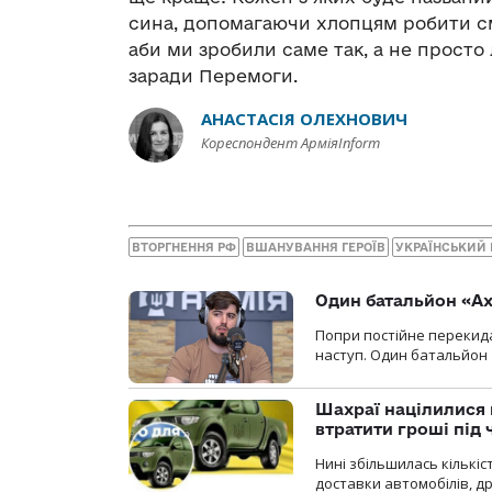
сина, допомагаючи хлопцям робити см
аби ми зробили саме так, а не просто
заради Перемоги.
АНАСТАСІЯ ОЛЕХНОВИЧ
Кореспондент АрміяInform
ВТОРГНЕННЯ РФ
ВШАНУВАННЯ ГЕРОЇВ
УКРАЇНСЬКИЙ
Один батальйон «Ах
Попри постійне перекида
наступ. Один батальйон 
Шахраї націлилися н
втратити гроші під ч
Нині збільшилась кількі
доставки автомобілів, др