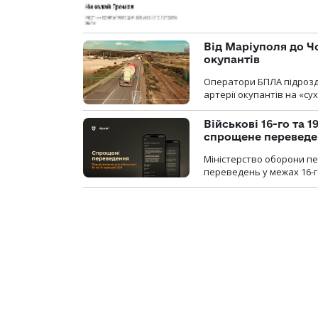
Від Маріуполя до Ч
окупантів
Оператори БПЛА підрозді
артерії окупантів на «с
Військові 16-го та 
спрощене перевед
Міністерство оборони п
переведень у межах 16-го