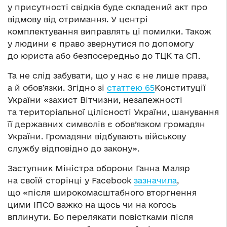
у присутності свідків буде складений акт про
відмову від отримання. У центрі
комплектування виправлять ці помилки. Також
у людини є право звернутися по допомогу
до юриста або безпосередньо до ТЦК та СП.
Та не слід забувати, що у нас є не лише права,
а й обов’язки. Згідно зі
статтею 65
Конституції
України «захист Вітчизни, незалежності
та територіальної цілісності України, шанування
її державних символів є обов’язком громадян
України. Громадяни відбувають військову
службу відповідно до закону».
Заступник Міністра оборони Ганна Маляр
на своїй сторінці у Facebook
зазначила
,
що «після широкомасштабного вторгнення
цими ІПСО важко на щось чи на когось
вплинути. Бо перелякати повістками після