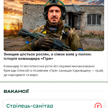
Знищив шістьох росіян, а сімох взяв у полон:
історія командира «Гіря»
Командир 3-ї мотопіхотної роти 43-ї окремої механізованої
бригади Олексій із позивним «Гіря» захищає Харківщину — край,
де народився та виріс.
ВАКАНСІЇ
Стрілець-санітар