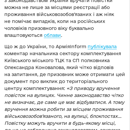
з законодавством України вручати повістки
можна не лише за місцями реєстрації або
проживання військовозобов’язаних і аж ніяк
не помічає випадків, коли на російських
чоловіків призовного віку буквально
влаштовуються
облави
.
Що ж до України, то АрміяInform
публікувала
коментар начальника сектору комплектування
Київського міського ТЦК та СП полковника
Олександра Коновалова, який чітко відповів
на запитання, де призовник може отримати цей
документ про виклик до територіального
центру комплектування:
«З приводу вручення
повісток на вулицях. Чинне законодавство чітко
не визначає, де саме це має відбуватися. А тому
вручення можна робити за місцем проживання
військовозобов’язаного, на вулиці, блокпостах…
Повістку можуть вручити в будь-якому місці,
де це не заборонено законодавством, зокрема