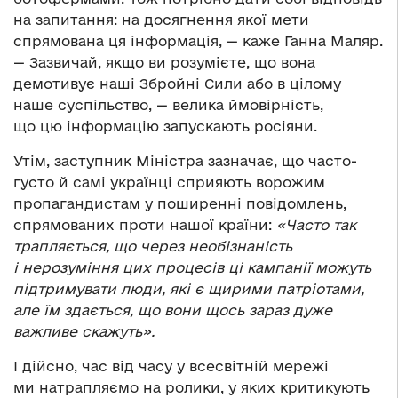
на запитання: на досягнення якої мети
спрямована ця інформація, — каже Ганна Маляр.
— Зазвичай, якщо ви розумієте, що вона
демотивує наші Збройні Сили або в цілому
наше суспільство, — велика ймовірність,
що цю інформацію запускають росіяни.
Утім, заступник Міністра зазначає, що часто-
густо й самі українці сприяють ворожим
пропагандистам у поширенні повідомлень,
спрямованих проти нашої країни:
«Часто так
трапляється, що через необізнаність
і нерозуміння цих процесів ці кампанії можуть
підтримувати люди, які є щирими патріотами,
але їм здається, що вони щось зараз дуже
важливе скажуть».
І дійсно, час від часу у всесвітній мережі
ми натрапляємо на ролики, у яких критикують