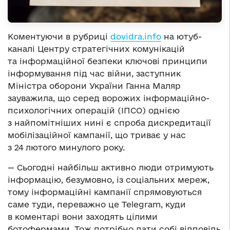
Коментуючи в рубриці
dovidra.info
на ютуб-
каналі Центру стратегічних комунікацій
та інформаційної безпеки ключові принципи
інформування під час війни, заступник
Міністра оборони України Ганна Маляр
зауважила, що серед ворожих інформаційно-
психологічних операцій (ІПСО) однією
з найпомітніших нині є спроба дискредитації
мобілізаційної кампанії, що триває у нас
з 24 лютого минулого року.
— Сьогодні найбільш активно люди отримують
інформацію, безумовно, із соціальних мереж,
тому інформаційні кампанії спрямовуються
саме туди, переважно це Telegram, куди
в коментарі вони заходять цілими
ботофермами. Тож потрібно дати собі відповідь