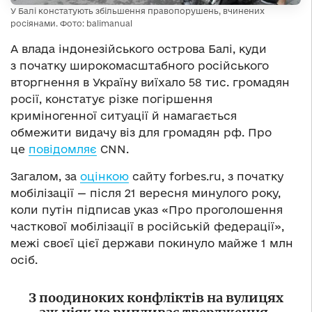
У Балі констатують збільшення правопорушень, вчинених
росіянами. Фото: balimanual
А влада індонезійського острова Балі, куди
з початку широкомасштабного російського
вторгнення в Україну виїхало 58 тис. громадян
росії, констатує різке погіршення
криміногенної ситуації й намагається
обмежити видачу віз для громадян рф. Про
це
повідомляє
CNN.
Загалом, за
оцінкою
сайту forbes.ru, з початку
мобілізації — після 21 вересня минулого року,
коли путін підписав указ «Про проголошення
часткової мобілізації в російській федерації»,
межі своєї цієї держави покинуло майже 1 млн
осіб.
З поодиноких конфліктів на вулицях