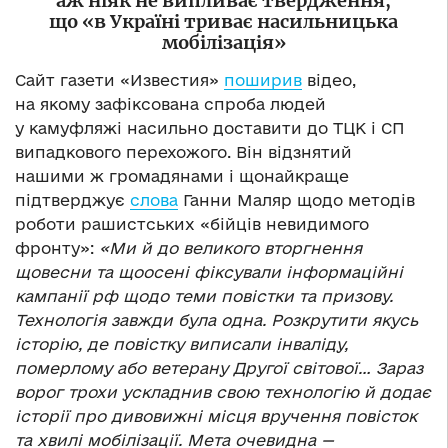
аж ніяк не випливає твердження,
що «в Україні триває насильницька
мобілізація»
Сайт газети «Известия»
поширив
відео,
на якому зафіксована спроба людей
у камуфляжі насильно доставити до ТЦК і СП
випадкового перехожого. Він відзнятий
нашими ж громадянами і щонайкраще
підтверджує
слова
Ганни Маляр щодо методів
роботи рашистських «бійців невидимого
фронту»:
«Ми й до великого вторгнення
щовесни та щоосені фіксували інформаційні
кампанії рф щодо теми повістки та призову.
Технологія завжди була одна. Розкрутити якусь
історію, де повістку виписали інваліду,
померлому або ветерану Другої світової… Зараз
ворог трохи ускладнив свою технологію й додає
історії про дивовижні місця вручення повісток
та хвилі мобілізації. Мета очевидна —