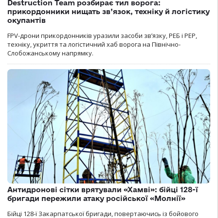
Destruction Team розбирає тил ворога:
прикордонники нищать зв’язок, техніку й логістику
окупантів
FPV-дрони прикордонників уразили засоби зв’язку, РЕБ і РЕР,
техніку, укриття та логістичний хаб ворога на Північно-
Слобожанському напрямку.
Антидронові сітки врятували «Хамві»: бійці 128-ї
бригади пережили атаку російської «Молнії»
Бійці 128-ї Закарпатської бригади, повертаючись із бойового