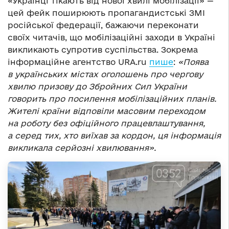
«Українці тікають від нової хвилі мобілізації» —
цей фейк поширюють пропагандистські ЗМІ
російської федерації, бажаючи переконати
своїх читачів, що мобілізаційні заходи в Україні
викликають супротив суспільства. Зокрема
інформаційне агентство URA.ru
пише
:
«Поява
в українських містах оголошень про чергову
хвилю призову до Збройних Сил України
говорить про посилення мобілізаційних планів.
Жителі країни відповіли масовим переходом
на роботу без офіційного працевлаштування,
а серед тих, хто виїхав за кордон, ця інформація
викликала серйозні хвилювання».