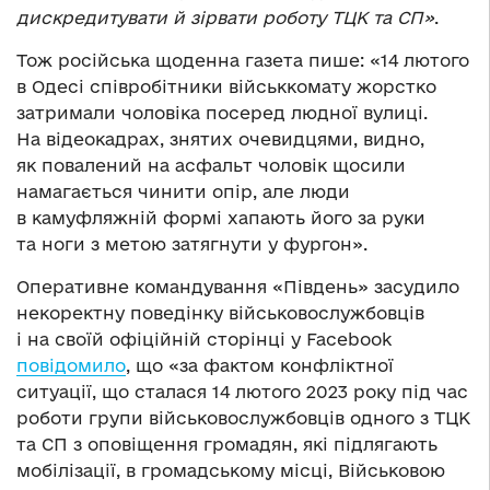
дискредитувати й зірвати роботу ТЦК та СП»
.
Тож російська щоденна газета пише: «14 лютого
в Одесі співробітники військкомату жорстко
затримали чоловіка посеред людної вулиці.
На відеокадрах, знятих очевидцями, видно,
як повалений на асфальт чоловік щосили
намагається чинити опір, але люди
в камуфляжній формі хапають його за руки
та ноги з метою затягнути у фургон».
Оперативне командування «Південь» засудило
некоректну поведінку військовослужбовців
і на своїй офіційній сторінці у Facebook
повідомило
, що «за фактом конфліктної
ситуації, що сталася 14 лютого 2023 року під час
роботи групи військовослужбовців одного з ТЦК
та СП з оповіщення громадян, які підлягають
мобілізації, в громадському місці, Військовою