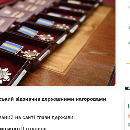
15
14
14
В
ський відзначив державними нагородами
аний на сайті глави держави.
цького ІІ ступеня