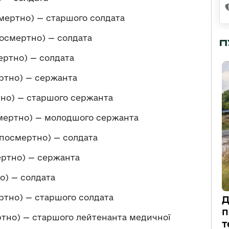
мертно) — старшого солдата
осмертно) — солдата
П
ертно) — солдата
ртно) — сержанта
но) — старшого сержанта
мертно) — молодшого сержанта
посмертно) — солдата
ртно) — сержанта
о) — солдата
тно) — старшого солдата
Д
п
ртно) — старшого лейтенанта медичної
т