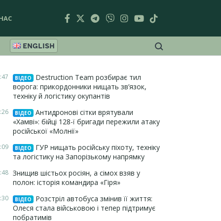
НАС
ENGLISH
:47
Destruction Team розбирає тил
ВІДЕО
ворога: прикордонники нищать зв’язок,
техніку й логістику окупантів
:26
Антидронові сітки врятували
ВІДЕО
«Хамві»: бійці 128-ї бригади пережили атаку
російської «Молнії»
:09
ГУР нищать російську піхоту, техніку
ВІДЕО
та логістику на Запорізькому напрямку
:48
Знищив шістьох росіян, а сімох взяв у
полон: історія командира «Гіря»
:30
Розстріл автобуса змінив її життя:
ВІДЕО
Олеся стала військовою і тепер підтримує
побратимів