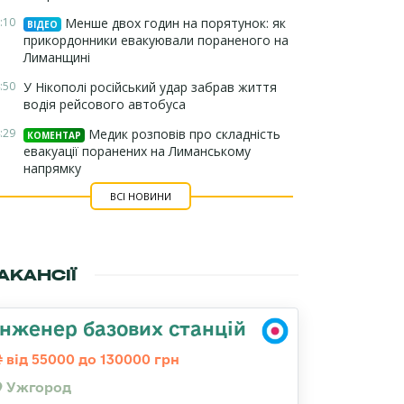
:10
Менше двох годин на порятунок: як
ВІДЕО
прикордонники евакуювали пораненого на
Лиманщині
:50
У Нікополі російський удар забрав життя
водія рейсового автобуса
:29
Медик розповів про складність
КОМЕНТАР
евакуації поранених на Лиманському
напрямку
ВСІ НОВИНИ
АКАНСІЇ
Інженер базових станцій
від 55000 до 130000 грн
Ужгород