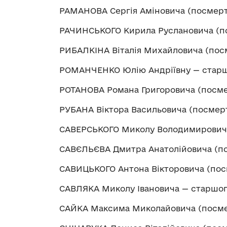
РАМАНОВА Сергія Аміновича (посмерт
РАЧИНСЬКОГО Кирила Руслановича (п
РИБАЛКІНА Віталія Михайловича (пос
РОМАНЧЕНКО Юлію Андріївну — старш
РОТАНОВА Романа Григоровича (посме
РУБАНА Віктора Васильовича (посмер
САВЕРСЬКОГО Миколу Володимирович
САВЄЛЬЄВА Дмитра Анатолійовича (по
САВИЦЬКОГО Антона Вікторовича (пос
САВЛЯКА Миколу Івановича — старшог
САЙКА Максима Миколайовича (посме