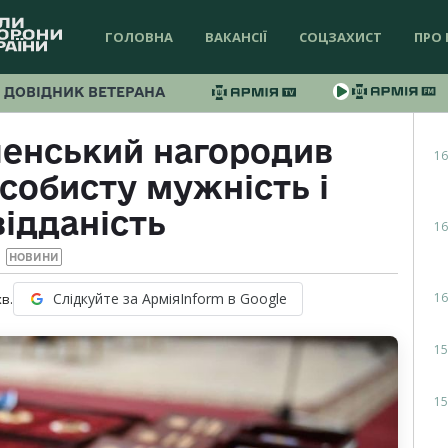
ГОЛОВНА
ВАКАНСІЇ
СОЦЗАХИСТ
ПРО 
ДОВІДНИК ВЕТЕРАНА
енський нагородив
16
особисту мужність і
ідданість
16
НОВИНИ
16
Слідкуйте за АрміяInform в Google
хв.
15
15