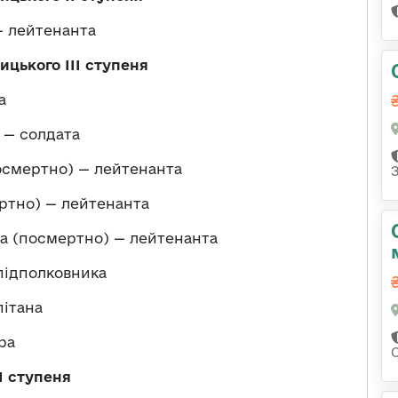
 лейтенанта
цького ІІІ ступеня
а
 — солдата
осмертно) — лейтенанта
ртно) — лейтенанта
 (посмертно) — лейтенанта
підполковника
ітана
ра
І ступеня