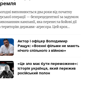
ремля
ьогодні виповнюється два роки від початку
урської операції — безпрецедентної за задумом
виконанням кампанії, яка перенесла бойові дії
а територію держави-агресора. Цей крок…
Актор і офіцер Володимир
Ращук: «Воєнні фільми не мають
нічого спільного з війною»
«Це зло має бути переможене»:
історія українця, який пережив
російський полон