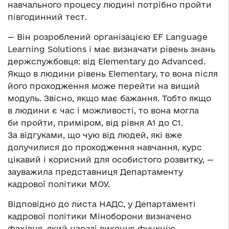
навчального процесу людині потрібно пройти
півгодинний тест.
— Він розроблений організацією EF Language
Learning Solutions і має визначати рівень знань
держслужбовця: від Elementary до Advanced.
Якщо в людини рівень Elementary, то вона після
його проходження може перейти на вищий
модуль. Звісно, якщо має бажання. Тобто якщо
в людини є час і можливості, то вона могла
би пройти, приміром, від рівня А1 до С1.
За відгуками, що чую від людей, які вже
долучилися до проходження навчання, курс
цікавий і корисний для особистого розвитку, —
зауважила представниця Департаменту
кадрової політики МОУ.
Відповідно до листа НАДС, у Департаменті
кадрової політики Міноборони визначено
фахівця, який наразі виконує функцію