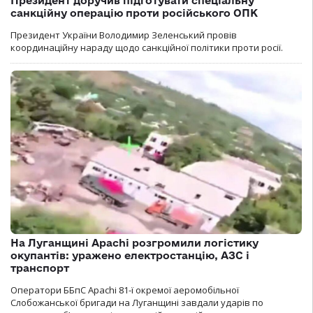
Президент доручив підготувати спеціальну
санкційну операцію проти російського ОПК
Президент України Володимир Зеленський провів
координаційну нараду щодо санкційної політики проти росії.
На Луганщині Apachi розгромили логістику
окупантів: уражено електростанцію, АЗС і
транспорт
Оператори ББпС Apachi 81-ї окремої аеромобільної
Слобожанської бригади на Луганщині завдали ударів по