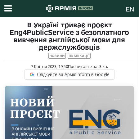
EN
В Україні триває проєкт
Eng4PublicService з безоплатного
вивчення англійської мови для
держслужбовців
НОВИНИ
ПУБЛІКАЦІЇ
7 Квітня 2023, 19:50
Прочитаєте за:
3
хв.
Слідкуйте за АрміяInform в Google