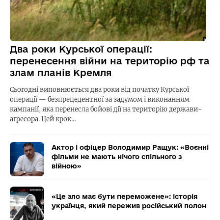
Два роки Курської операції:
перенесення війни на територію рф та
злам планів Кремля
Сьогодні виповнюється два роки від початку Курської
операції — безпрецедентної за задумом і виконанням
кампанії, яка перенесла бойові дії на територію держави-
агресора. Цей крок…
Актор і офіцер Володимир Ращук: «Воєнні
фільми не мають нічого спільного з
війною»
«Це зло має бути переможене»: історія
українця, який пережив російський полон