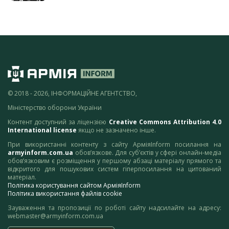
© 2018 - 2026, ІНФОРМАЦІЙНЕ АГЕНТСТВО,
Міністерство оборони України
Контент доступний за ліцензією
Creative Commons Attribution 4.0
International license
якщо не зазначено інше.
При використанні контенту з сайту АрміяInform посилання на
armyinform.com.ua
обов’язкове. Для суб’єктів у сфері онлайн-медіа
обов’язковим є розміщення у першому абзаці матеріалу прямого та
відкритого для пошукових систем гіперпосилання на цитований
матеріал.
Політика користування сайтом АрміяInform
Політика використання файлів cookie
Зауваження та пропозиції по роботі сайту надсилайте на адресу:
webmaster@armyinform.com.ua