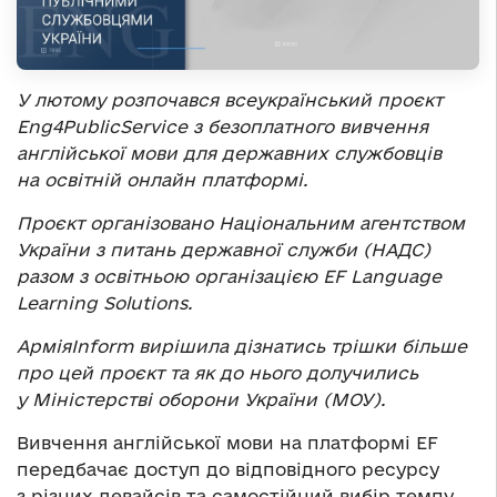
У лютому розпочався всеукраїнський проєкт
Eng4PublicService з безоплатного вивчення
англійської мови для державних службовців
на освітній онлайн платформі.
Проєкт організовано Національним агентством
України з питань державної служби (НАДС)
разом з освітньою організацією EF Language
Learning Solutions.
АрміяInform вирішила дізнатись трішки більше
про цей проєкт та як до нього долучились
у Міністерстві оборони України (МОУ).
Вивчення англійської мови на платформі EF
передбачає доступ до відповідного ресурсу
з різних девайсів та самостійний вибір темпу