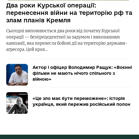
Два роки Курської операції:
перенесення війни на територію рф та
злам планів Кремля
Сьогодні виповнюється два роки від початку Курської
операції — безпрецедентної за задумом і виконанням
кампанії, яка перенесла бойові дії на територію держави-
агресора. Цей крок…
Актор і офіцер Володимир Ращук: «Воєнні
фільми не мають нічого спільного з
війною»
«Це зло має бути переможене»: історія
українця, який пережив російський полон