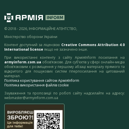
© 2018 - 2026, ІНФОРМАЦІЙНЕ АГЕНТСТВО,
Міністерство оборони України
Контент доступний за ліцензією
Creative Commons Attribution 4.0
International license
якщо не зазначено інше.
При використанні контенту з сайту АрміяInform посилання на
armyinform.com.ua
обов’язкове. Для суб’єктів у сфері онлайн-медіа
обов’язковим є розміщення у першому абзаці матеріалу прямого та
відкритого для пошукових систем гіперпосилання на цитований
матеріал.
Політика користування сайтом АрміяInform
Політика використання файлів cookie
Зауваження та пропозиції по роботі сайту надсилайте на адресу:
webmaster@armyinform.com.ua