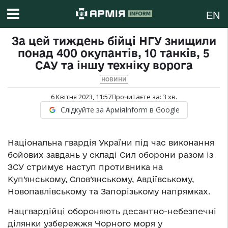
EN
За цей тиждень бійці НГУ знищили
понад 400 окупантів, 10 танків, 5
САУ та іншу техніку ворога
НОВИНИ
6 Квітня 2023, 11:57
Прочитаєте за:
3
хв.
Слідкуйте за АрміяInform в Google
Національна гвардія України під час виконання
бойових завдань у складі Сил оборони разом із
ЗСУ стримує наступ противника на
Куп’янському, Слов’янському, Авдіївському,
Новопавлівському та Запорізькому напрямках.
Нацгвардійці обороняють десантно-небезпечні
ділянки узбережжя Чорного моря у