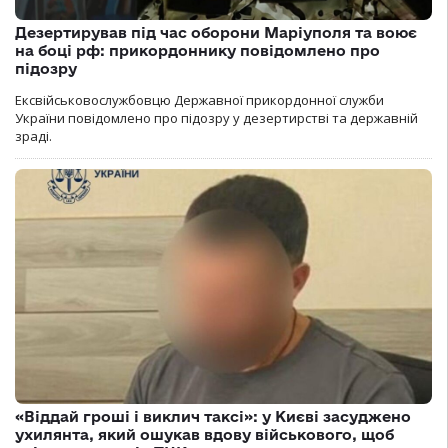
Дезертирував під час оборони Маріуполя та воює
на боці рф: прикордоннику повідомлено про
підозру
Ексвійськовослужбовцю Державної прикордонної служби
України повідомлено про підозру у дезертирстві та державній
зраді.
«Віддай гроші і виклич таксі»: у Києві засуджено
ухилянта, який ошукав вдову військового, щоб