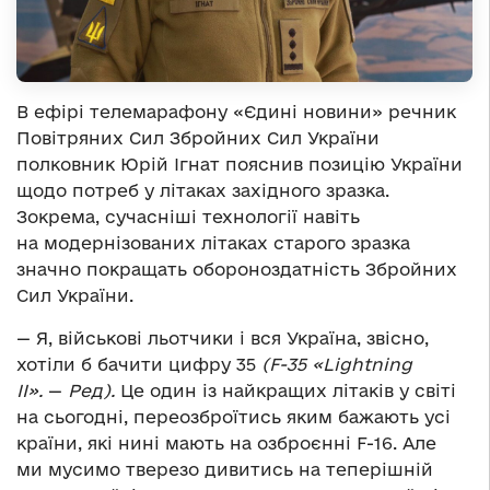
В ефірі телемарафону «Єдині новини» речник
Повітряних Сил Збройних Сил України
полковник Юрій Ігнат пояснив позицію України
щодо потреб у літаках західного зразка.
Зокрема, сучасніші технології навіть
на модернізованих літаках старого зразка
значно покращать обороноздатність Збройних
Сил України.
— Я, військові льотчики і вся Україна, звісно,
хотіли б бачити цифру 35
(F-35 «Lightning
II».
—
Ред).
Це один із найкращих літаків у світі
на сьогодні, переозброїтись яким бажають усі
країни, які нині мають на озброєнні F-16. Але
ми мусимо тверезо дивитись на теперішній