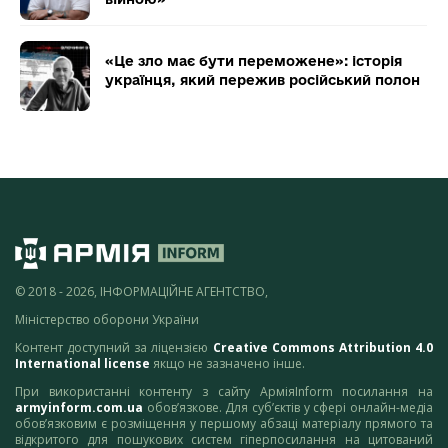
«Це зло має бути переможене»: історія
українця, який пережив російський полон
© 2018 - 2026, ІНФОРМАЦІЙНЕ АГЕНТСТВО,
Міністерство оборони України
Контент доступний за ліцензією
Creative Commons Attribution 4.0
International license
якщо не зазначено інше.
При використанні контенту з сайту АрміяInform посилання на
armyinform.com.ua
обов’язкове. Для суб’єктів у сфері онлайн-медіа
обов’язковим є розміщення у першому абзаці матеріалу прямого та
відкритого для пошукових систем гіперпосилання на цитований