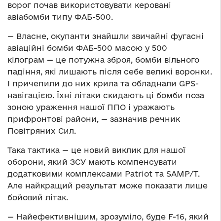
ворог почав використовувати керовані
авіабомби типу ФАБ-500.
— Власне, окупанти знайшли звичайні фугасні
авіаційні бомби ФАБ-500 масою у 500
кілограм — це потужна зброя, бомби вільного
падіння, які лишають після себе великі воронки.
І причепили до них крила та обладнали GPS-
навігацією. Їхні літаки скидають ці бомби поза
зоною ураження нашої ППО і уражають
прифронтові райони, — зазначив речник
Повітряних Сил.
Така тактика — це новий виклик для нашої
оборони, який ЗСУ мають компенсувати
додатковими комплексами Patriot та SAMP/T.
Але найкращий результат може показати лише
бойовий літак.
— Найефективнішим, зрозуміло, буде F-16, який