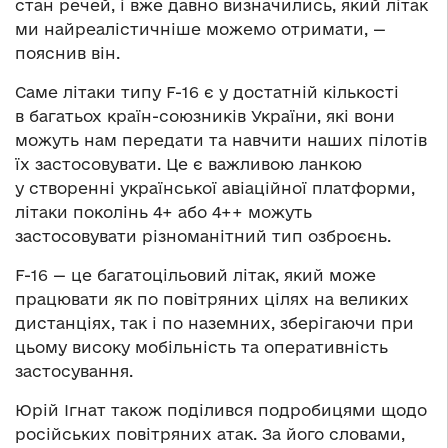
стан речей, і вже давно визначились, який літак
ми найреалістичніше можемо отримати, —
пояснив він.
Саме літаки типу F-16 є у достатній кількості
в багатьох країн-союзників України, які вони
можуть нам передати та навчити наших пілотів
їх застосовувати. Це є важливою ланкою
у створенні української авіаційної платформи,
літаки поколінь 4+ або 4++ можуть
застосовувати різноманітний тип озброєнь.
F-16 — це багатоцільовий літак, який може
працювати як по повітряних цілях на великих
дистанціях, так і по наземних, зберігаючи при
цьому високу мобільність та оперативність
застосування.
Юрій Ігнат також поділився подробицями щодо
російських повітряних атак. За його словами,