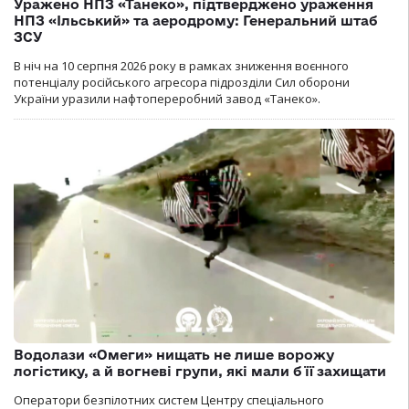
Уражено НПЗ «Танеко», підтверджено ураження
НПЗ «Ільський» та аеродрому: Генеральний штаб
ЗСУ
В ніч на 10 серпня 2026 року в рамках зниження воєнного
потенціалу російського агресора підрозділи Сил оборони
України уразили нафтопереробний завод «Танеко».
Водолази «Омеги» нищать не лише ворожу
логістику, а й вогневі групи, які мали б її захищати
Оператори безпілотних систем Центру спеціального