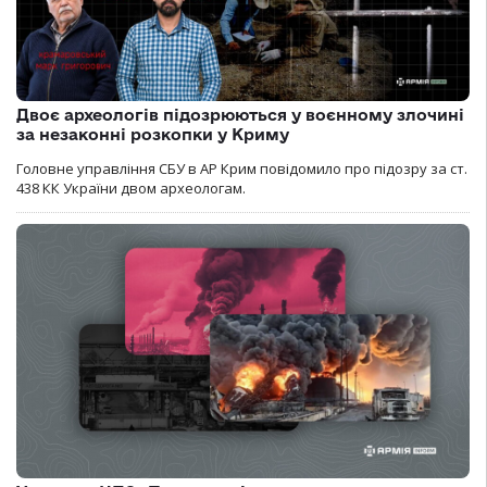
Двоє археологів підозрюються у воєнному злочині
за незаконні розкопки у Криму
Головне управління СБУ в АР Крим повідомило про підозру за ст.
438 КК України двом археологам.