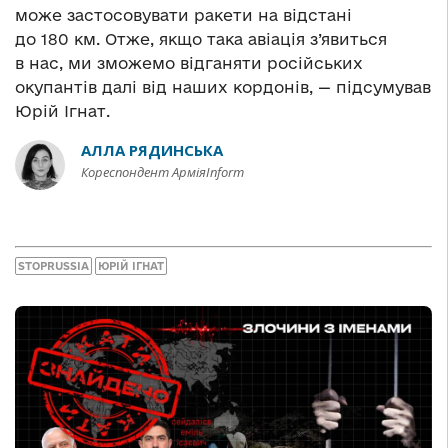
може застосовувати ракети на відстані
до 180 км. Отже, якщо така авіація з’явиться
в нас, ми зможемо відганяти російських
окупантів далі від наших кордонів, — підсумував
Юрій Ігнат.
АЛЛА РЯДИНСЬКА
Кореспондент АрміяInform
STOPRUSSIA
ЮРІЙ ІГНАТ