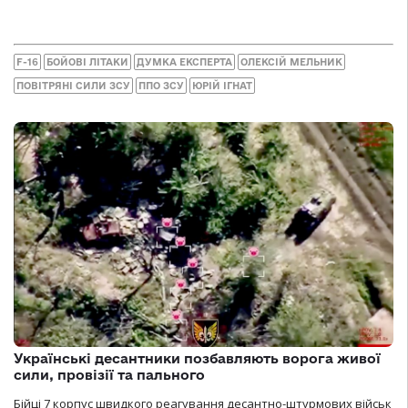
F-16
БОЙОВІ ЛІТАКИ
ДУМКА ЕКСПЕРТА
ОЛЕКСІЙ МЕЛЬНИК
ПОВІТРЯНІ СИЛИ ЗСУ
ППО ЗСУ
ЮРІЙ ІГНАТ
Українські десантники позбавляють ворога живої
сили, провізії та пального
Бійці 7 корпус швидкого реагування десантно-штурмових військ