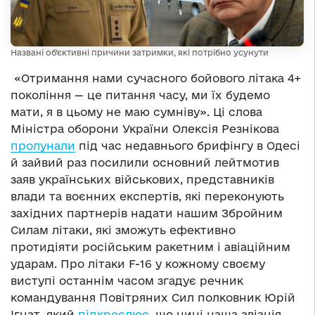
Названі об’єктивні причини затримки, які потрібно усунути
«Отримання нами сучасного бойового літака 4+
покоління — це питання часу, ми їх будемо
мати, я в цьому не маю сумніву». Ці слова
Міністра оборони України Олексія Резнікова
пролунали
під час недавнього брифінгу в Одесі
й зайвий раз посилили основний лейтмотив
заяв українських військових, представників
влади та воєнних експертів, які переконують
західних партнерів надати нашим Збройним
Силам літаки, які зможуть ефективно
протидіяти російським ракетним і авіаційним
ударам. Про літаки F-16 у кожному своєму
виступі останнім часом згадує речник
командування Повітряних Сил полковник Юрій
Ігнат, який
підкреслює
, що нині наша авіація