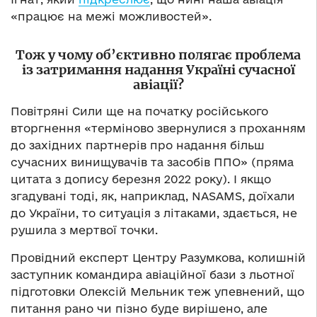
«працює на межі можливостей».
Тож у чому об’єктивно полягає проблема
із затримання надання Україні сучасної
авіації?
Повітряні Сили ще на початку російського
вторгнення «терміново звернулися з проханням
до західних партнерів про надання більш
сучасних винищувачів та засобів ППО» (пряма
цитата з допису березня 2022 року). І якщо
згадувані тоді, як, наприклад, NASAMS, доїхали
до України, то ситуація з літаками, здається, не
рушила з мертвої точки.
Провідний експерт Центру Разумкова, колишній
заступник командира авіаційної бази з льотної
підготовки Олексій Мельник теж упевнений, що
питання рано чи пізно буде вирішено, але