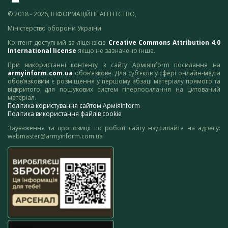
© 2018 - 2026, ІНФОРМАЦІЙНЕ АГЕНТСТВО,
Міністерство оборони України
Контент доступний за ліцензією
Creative Commons Attribution 4.0
International license
якщо не зазначено інше.
При використанні контенту з сайту АрміяInform посилання на
armyinform.com.ua
обов’язкове. Для суб’єктів у сфері онлайн-медіа
обов’язковим є розміщення у першому абзаці матеріалу прямого та
відкритого для пошукових систем гіперпосилання на цитований
матеріал.
Політика користування сайтом АрміяInform
Політика використання файлів cookie
Зауваження та пропозиції по роботі сайту надсилайте на адресу:
webmaster@armyinform.com.ua