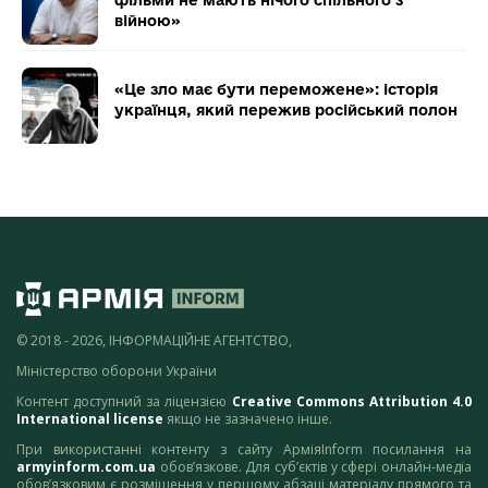
фільми не мають нічого спільного з
війною»
«Це зло має бути переможене»: історія
українця, який пережив російський полон
© 2018 - 2026, ІНФОРМАЦІЙНЕ АГЕНТСТВО,
Міністерство оборони України
Контент доступний за ліцензією
Creative Commons Attribution 4.0
International license
якщо не зазначено інше.
При використанні контенту з сайту АрміяInform посилання на
armyinform.com.ua
обов’язкове. Для суб’єктів у сфері онлайн-медіа
обов’язковим є розміщення у першому абзаці матеріалу прямого та