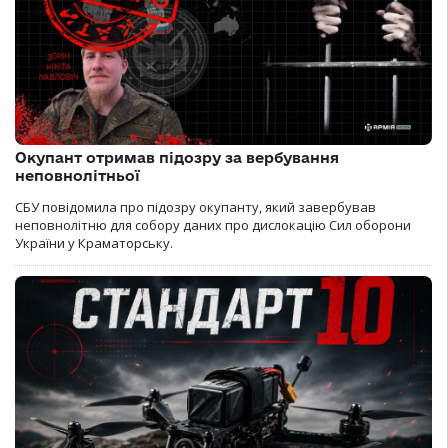
Окупант отримав підозру за вербування
неповнолітньої
СБУ повідомила про підозру окупанту, який завербував
неповнолітню для собору даних про дислокацію Сил оборони
України у Краматорську.