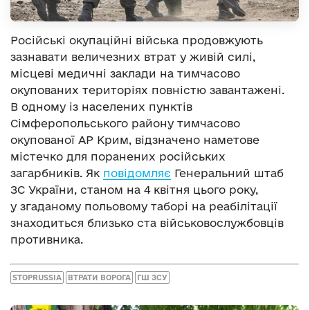
Російські окупаційні війська продовжують
зазнавати величезних втрат у живій силі,
місцеві медичні заклади на тимчасово
окупованих територіях повністю завантажені.
В одному із населених пунктів
Сімферопольського району тимчасово
окупованої АР Крим, відзначено наметове
містечко для поранених російських
загарбників. Як
повідомляє
Генеральний штаб
ЗС України, станом на 4 квітня цього року,
у згаданому польовому таборі на реабілітації
знаходиться близько ста військовослужбовців
противника.
STOPRUSSIA
ВТРАТИ ВОРОГА
ГШ ЗСУ