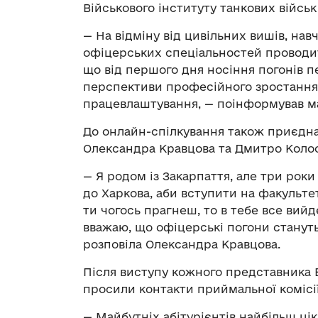
Військового інституту танкових війсь
— На відміну від цивільних вишів, на
офіцерських спеціальностей проводит
що від першого дня носіння погонів 
перспективи професійного зростання.
працевлаштування, — поінформував м
До онлайн-спілкування також приєдна
Олександра Кравцова та Дмитро Колос
— Я родом із Закарпаття, але три роки
до Харкова, аби вступити на факультет
ти чогось прагнеш, то в тебе все вийд
вважаю, що офіцерські погони стануть
розповіла Олександра Кравцова.
Після виступу кожного представника В
просили контакти приймальної комісі
— Майбутніх абітурієнтів найбільш ці