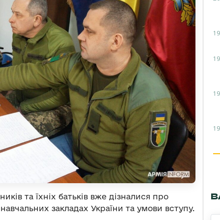
19
19
19
19
В
иків та їхніх батьків вже дізналися про
навчальних закладах України та умови вступу.