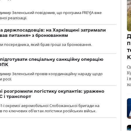
димир Зеленський повідомив, що програма FREYJA вже
ної реалізації.
а держпосадовців: на Харківщині затримали
Д
ував питання» з бронюванням
п
и посередника, який брав гроші за бронювання.
т
К
підготувати спеціальну санкційну операцію
 ОПК
С
К
димир Зеленський провів координаційну нараду щодо
 росії.
і 
н
i розгромили логістику окупантів: уражено
С і транспорт
1-ї окремої аеромобільної Слобожанської бригади на
 по ключових об’єктах логістики російських військ.