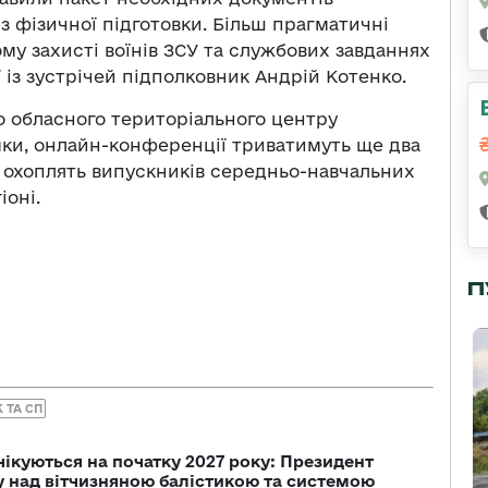
 з фізичної підготовки. Більш прагматичні
ому захисті воїнів ЗСУ та службових завданнях
 із зустрічей підполковник Андрій Котенко.
о обласного територіального центру
мки, онлайн-конференції триватимуть ще два
о охоплять випускників середньо-навчальних
іоні.
П
 ТА СП
чікуються на початку 2027 року: Президент
у над вітчизняною балістикою та системою