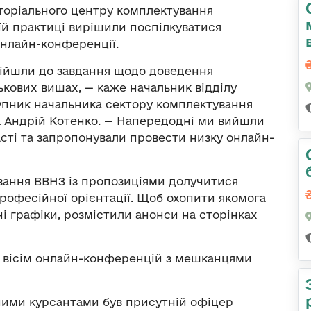
торіального центру комплектування
їй практиці вирішили поспілкуватися
онлайн-конференції.
дійшли до завдання щодо доведення
ькових вишах, — каже начальник відділу
упник начальника сектору комплектування
к Андрій Котенко. — Напередодні ми вийшли
ласті та запропонували провести низку онлайн-
вання ВВНЗ із пропозиціями долучитися
професійної орієнтації. Щоб охопити якомога
дні графіки, розмістили анонси на сторінках
и вісім онлайн-конференцій з мешканцями
ійними курсантами був присутній офіцер