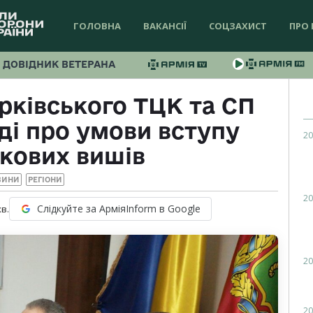
ГОЛОВНА
ВАКАНСІЇ
СОЦЗАХИСТ
ПРО 
ДОВІДНИК ВЕТЕРАНА
рківського ТЦК та СП
ді про умови вступу
20
ькових вишів
ВИНИ
РЕГІОНИ
20
Слідкуйте за АрміяInform в Google
хв.
20
20