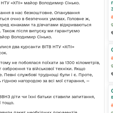
к НТУ «ХПІ» майор Володимир Сінько.
вчання в нас безкоштовне. Опанування
ься очно в безпечних умовах. Головне ж,
перед юнаками та дівчатами відкриваються
 Також після випуску ми гарантуємо
айор Володимир Сінько.
лися два курсанти ВІТВ НТУ «ХПІ»
ок.
 тому не побоялася поїхати за 1300 кілометрів,
 озброєння та військової техніки. Якщо
е. Певні службові труднощі були і є. Проте,
 гідною нагородою за всі мої старання, —
ВНЗ діти чи їхні батьки ставили запитання,
ї тощо.
кавили пакет необхідних документів