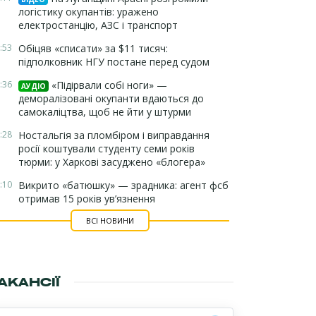
логістику окупантів: уражено
електростанцію, АЗС і транспорт
:53
Обіцяв «списати» за $11 тисяч:
підполковник НГУ постане перед судом
:36
«Підірвали собі ноги» —
АУДІО
деморалізовані окупанти вдаються до
самокаліцтва, щоб не йти у штурми
:28
Ностальгія за пломбіром і виправдання
росії коштували студенту семи років
тюрми: у Харкові засуджено «блогера»
:10
Викрито «батюшку» — зрадника: агент фсб
отримав 15 років ув’язнення
ВСІ НОВИНИ
АКАНСІЇ