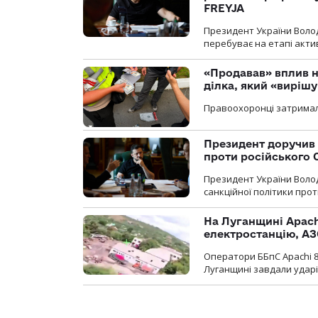
FREYJA
Президент України Воло
перебуває на етапі актив
«Продавав» вплив н
ділка, який «виріш
Правоохоронці затримал
Президент доручив 
проти російського
Президент України Воло
санкційної політики проти
На Луганщині Apach
електростанцію, АЗ
Оператори ББпС Apachi 8
Луганщині завдали ударів