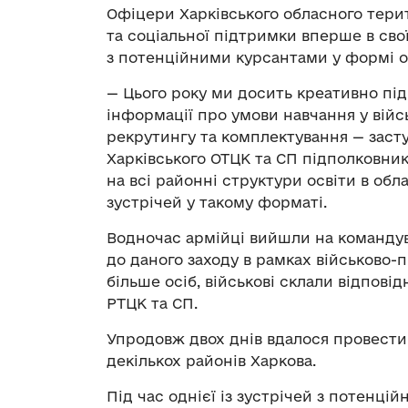
Офіцери Харківського обласного тери
та соціальної підтримки вперше в сво
з потенційними курсантами у формі 
— Цього року ми досить креативно пі
інформації про умови навчання у війс
рекрутингу та комплектування — заст
Харківського ОТЦК та СП підполковни
на всі районні структури освіти в об
зустрічей у такому форматі.
Водночас армійці вийшли на команду
до даного заходу в рамках військово-
більше осіб, військові склали відпові
РТЦК та СП.
Упродовж двох днів вдалося провест
декількох районів Харкова.
Під час однієї із зустрічей з потенц