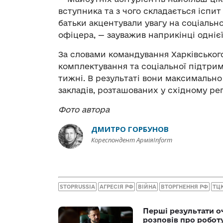
вступника та з чого складається іспит
батьки акцентували увагу на соціальн
офіцера, — зауважив наприкінці однієї
За словами командування Харківськог
комплектування та соціальної підтри
тижні. В результаті вони максимальн
закладів, розташованих у східному рег
Фото автора
ДМИТРО ГОРБУНОВ
Кореспондент АрміяInform
STOPRUSSIA
АГРЕСІЯ РФ
ВІЙНА
ВТОРГНЕННЯ РФ
ТЦК
Перші результати о
розповів про робот