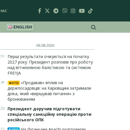
НАС
ENGLISH
06.08.2026
:51
Перші результати очікуються на початку
2027 року: Президент розповів про роботу
над вітчизняною балістикою та системою
FREYJA
:41
«Продавав» вплив на
ФОТО
держпосадовців: на Харківщині затримали
ділка, який «вирішував питання» з
бронюванням
:25
Президент доручив підготувати
спеціальну санкційну операцію проти
російського ОПК
:11
На Луганщині Apachi розгромили
ВІДЕО