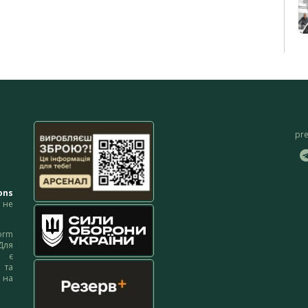
pr
ons
не
orm
Для
м є
 та
 на