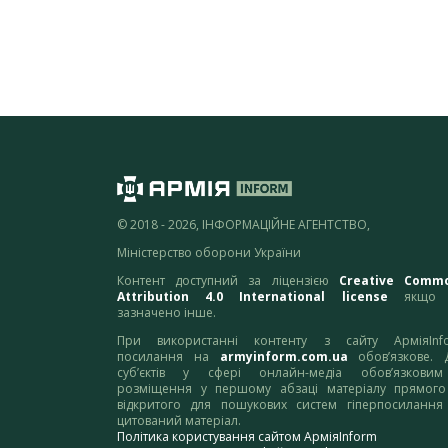
© 2018 - 2026, ІНФОРМАЦІЙНЕ АГЕНТСТВО,
Міністерство оборони України
Контент доступний за ліцензією
Creative Comm
Attribution 4.0 International license
якщо 
зазначено інше.
При використанні контенту з сайту АрміяInf
посилання на
armyinform.com.ua
обов’язкове. 
суб’єктів у сфері онлайн-медіа обов’язкови
розміщення у першому абзаці матеріалу прямого
відкритого для пошукових систем гіперпосилання
цитований матеріал.
Політика користування сайтом АрміяInform