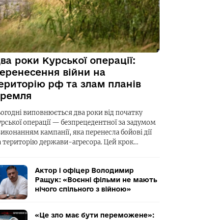
ва роки Курської операції:
еренесення війни на
ериторію рф та злам планів
ремля
ьогодні виповнюється два роки від початку
урської операції — безпрецедентної за задумом
виконанням кампанії, яка перенесла бойові дії
а територію держави-агресора. Цей крок…
Актор і офіцер Володимир
Ращук: «Воєнні фільми не мають
нічого спільного з війною»
«Це зло має бути переможене»: