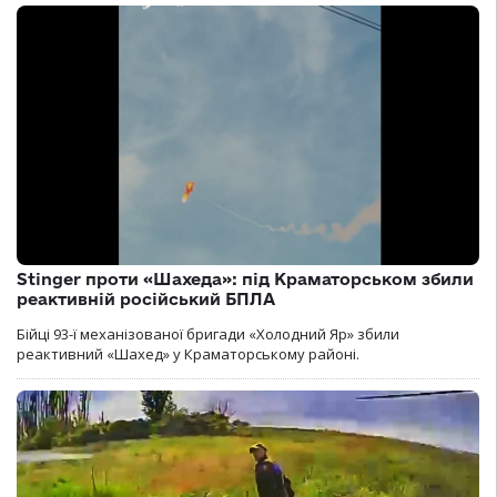
Stinger проти «Шахеда»: під Краматорськом збили
реактивній російський БПЛА
Бійці 93-ї механізованої бригади «Холодний Яр» збили
реактивний «Шахед» у Краматорському районі.