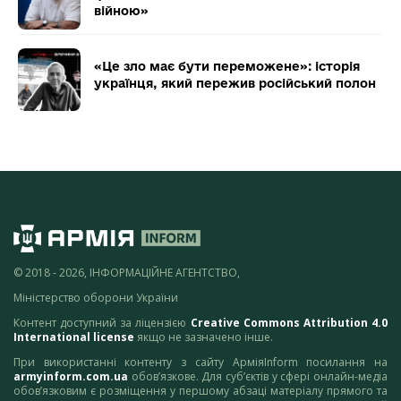
війною»
«Це зло має бути переможене»: історія
українця, який пережив російський полон
© 2018 - 2026, ІНФОРМАЦІЙНЕ АГЕНТСТВО,
Міністерство оборони України
Контент доступний за ліцензією
Creative Commons Attribution 4.0
International license
якщо не зазначено інше.
При використанні контенту з сайту АрміяInform посилання на
armyinform.com.ua
обов’язкове. Для суб’єктів у сфері онлайн-медіа
обов’язковим є розміщення у першому абзаці матеріалу прямого та