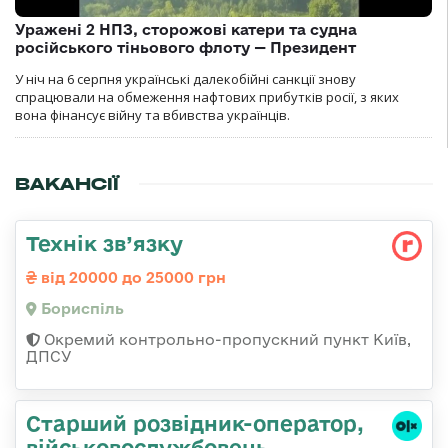
Уражені 2 НПЗ, сторожові катери та судна
російського тіньового флоту — Президент
У ніч на 6 серпня українські далекобійні санкції знову
спрацювали на обмеження нафтових прибутків росії, з яких
вона фінансує війну та вбивства українців.
ВАКАНСІЇ
Технік зв’язку
від 20000 до 25000 грн
Бориспіль
Окремий контрольно-пропускний пункт Київ,
ДПСУ
Стаpший pозвідник-опеpатоp,
військовослужбовець