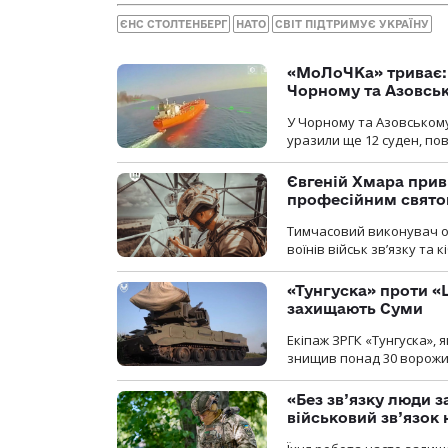
ЄНС СТОЛТЕНБЕРГ
НАТО
СВІТ ПІДТРИМУЄ УКРАЇНУ
«МоЛоЧКа» триває: 
Чорному та Азовсь
У Чорному та Азовському
уразили ще 12 суден, пов
Євгеній Хмара приві
професійним свят
Тимчасовий виконувач об
воїнів військ зв’язку та
«Тунгуска» проти «Ш
захищають Суми
Екіпаж ЗРГК «Тунгуска»,
знищив понад 30 ворожих
«Без зв’язку люди 
військовий зв’язо