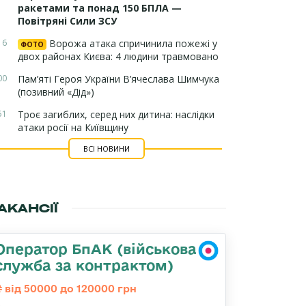
ракетами та понад 150 БПЛА —
Повітряні Сили ЗСУ
16
Ворожа атака спричинила пожежі у
ФОТО
двох районах Києва: 4 людини травмовано
00
Пам’яті Героя України В’ячеслава Шимчука
(позивний «Дід»)
51
Троє загиблих, серед них дитина: наслідки
атаки росії на Київщину
ВСІ НОВИНИ
АКАНСІЇ
Оператор БпАК (військова
служба за контрактом)
від 50000 до 120000 грн