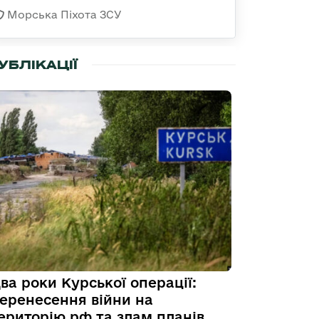
Морська Піхота ЗСУ
УБЛІКАЦІЇ
ва роки Курської операції:
еренесення війни на
ериторію рф та злам планів