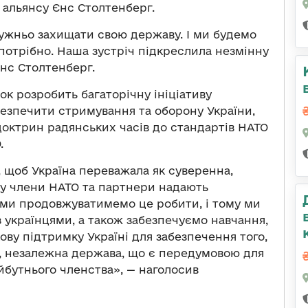
 альянсу Єнс Столтенберг.
ужньо захищати свою державу. І ми будемо
 потрібно. Наша зустріч підкреслила незмінну
Єнс Столтенберг.
ок розробить багаторічну ініціативу
безпечити стримування та оборону України,
доктрин радянських часів до стандартів НАТО
.
, щоб Україна переважала як суверенна,
му члени НАТО та партнери надають
 ми продовжуватимемо це робити, і тому ми
з українцями, а також забезпечуємо навчання,
ову підтримку Україні для забезпечення того,
, незалежна держава, що є передумовою для
айбутнього членства», — наголосив