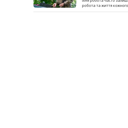
Їхня робота часто залиш
робота та життя кожного