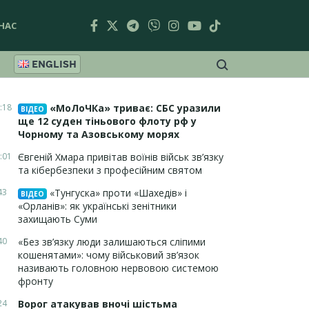
НАС
ENGLISH
:18
«МоЛоЧКа» триває: СБС уразили
ВІДЕО
ще 12 суден тіньового флоту рф у
Чорному та Азовському морях
:01
Євгеній Хмара привітав воїнів військ зв’язку
та кібербезпеки з професійним святом
43
«Тунгуска» проти «Шахедів» і
ВІДЕО
«Орланів»: як українські зенітники
захищають Суми
40
«Без зв’язку люди залишаються сліпими
кошенятами»: чому військовий зв’язок
називають головною нервовою системою
фронту
24
Ворог атакував вночі шістьма