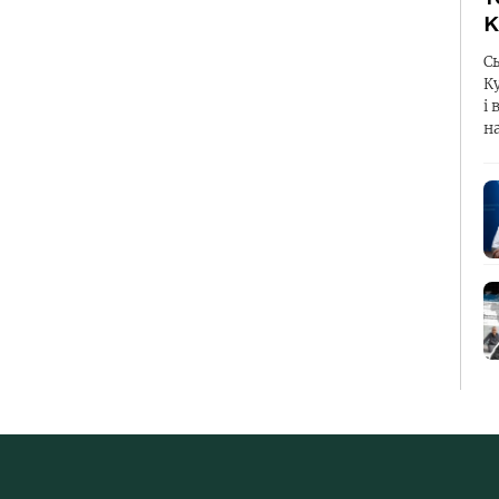
К
С
К
і 
н