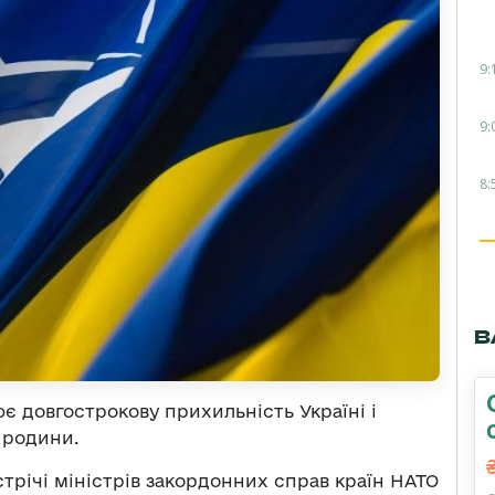
9:
9:
8:
В
є довгострокову прихильність Україні і
 родини.
трічі міністрів закордонних справ країн НАТО