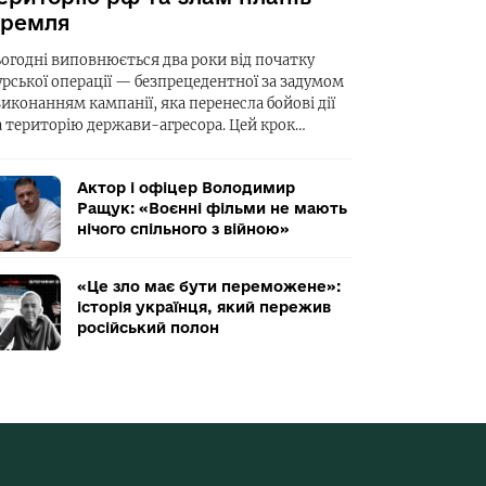
ремля
ьогодні виповнюється два роки від початку
урської операції — безпрецедентної за задумом
виконанням кампанії, яка перенесла бойові дії
а територію держави-агресора. Цей крок…
Актор і офіцер Володимир
Ращук: «Воєнні фільми не мають
нічого спільного з війною»
«Це зло має бути переможене»:
історія українця, який пережив
російський полон