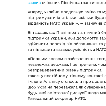
заявив
очільник Північноатлантичного
«Народ України продовжує вміло та м
підтримувати їх стільки, скільки буде
відданість НАТО Україні», — зазначив 
Він додав, що Північноатлантичний бл
підтримки України, аби допомогти за
здійснити перехід від обладнання та 
та підвищити взаємосумісність з НАТО
«Першим кроком є ​​забезпечення того
незалежна держава. І це причина, чо
безпрецедентний рівень підтримки. І
також у постійному, тісному контакті 
і члени Альянсу оголосили про додатк
щоб Україна переважала як суверенна
будь-якої змістовної дискусії щодо м
Генеральний секретар НАТО.