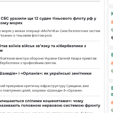
СБС уразили ще 12 суден тіньового флоту рф у
кому морях
 морях у межах операції «МоЛоЧКа» Сили безпілотних систем
’язаних із тіньовим флотом росії.
тав воїнів військ зв’язку та кібербезпеки з
ом
ов’язків міністра оборони України Євгеній Хмара привітав
 кібербезпеки з професійним святом.
ахедів» і «Орланів»: як українські зенітники
 який прикриває критичну інфраструктуру Сумщини, вже
 повітряних цілей, зокрема «Шахеди» й «Орлани».
залишаються сліпими кошенятами»: чому
к називають головною нервовою системою фронту