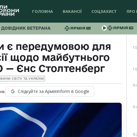
ГОЛОВНА
ВАКАНСІЇ
СОЦЗАХИСТ
ПРО 
ДОВІДНИК ВЕТЕРАНА
и є передумовою для
10
сії щодо майбутнього
О — Єнс Столтенберг
10
ВИНИ СВІТУ ТА УКРАЇНИ
9:
Слідкуйте за АрміяInform в Google
хв.
9:
9: