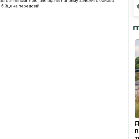
ається непомітною, але від неї напряму залежить бойова
 бійця на передовій.
П
Д
п
т