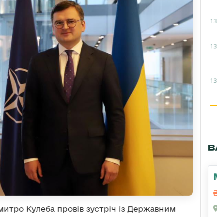
13
13
13
В
митро Кулеба провів зустріч із Державним