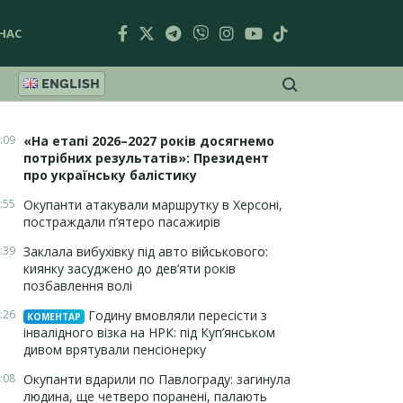
НАС
ENGLISH
:09
«На етапі 2026–2027 років досягнемо
потрібних результатів»: Президент
про українську балістику
:55
Окупанти атакували маршрутку в Херсоні,
постраждали п’ятеро пасажирів
:39
Заклала вибухівку під авто військового:
киянку засуджено до дев’яти років
позбавлення волі
:26
Годину вмовляли пересісти з
КОМЕНТАР
інвалідного візка на НРК: під Куп’янськом
дивом врятували пенсіонерку
:08
Окупанти вдарили по Павлограду: загинула
людина, ще четверо поранені, палають