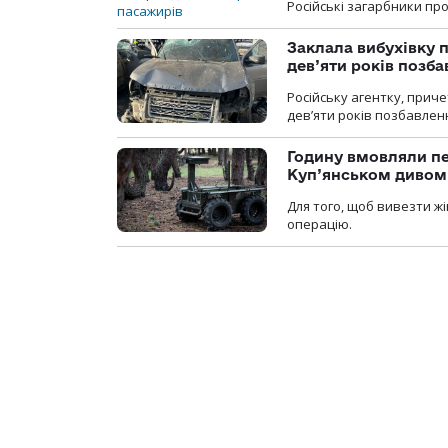
Російські загарбники п
Заклала вибухівку п
дев’яти років позба
Російську агентку, приче
дев’яти років позбавленн
Годину вмовляли пер
Куп’янськом дивом
Для того, щоб вивезти жі
операцію.