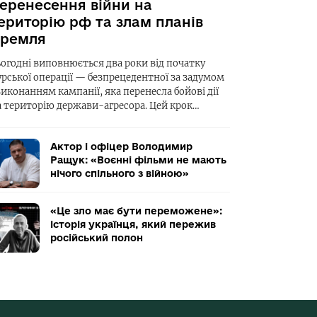
еренесення війни на
ериторію рф та злам планів
ремля
ьогодні виповнюється два роки від початку
урської операції — безпрецедентної за задумом
виконанням кампанії, яка перенесла бойові дії
а територію держави-агресора. Цей крок…
Актор і офіцер Володимир
Ращук: «Воєнні фільми не мають
нічого спільного з війною»
«Це зло має бути переможене»:
історія українця, який пережив
російський полон