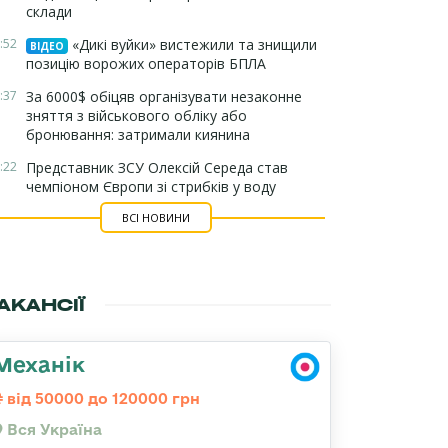
склади
:52
«Дикі вуйки» вистежили та знищили
ВІДЕО
позицію ворожих операторів БПЛА
:37
За 6000$ обіцяв організувати незаконне
зняття з військового обліку або
бронювання: затримали киянина
:22
Представник ЗСУ Олексій Середа став
чемпіоном Європи зі стрибків у воду
ВСІ НОВИНИ
АКАНСІЇ
Механік
від 50000 до 120000 грн
Вся Україна