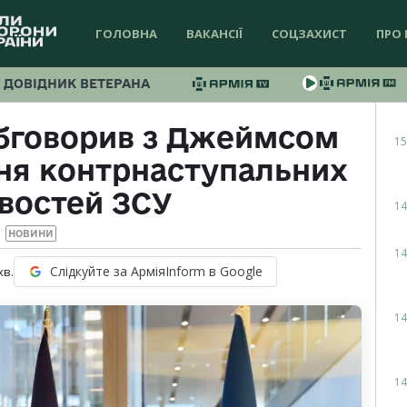
ГОЛОВНА
ВАКАНСІЇ
СОЦЗАХИСТ
ПРО 
ДОВІДНИК ВЕТЕРАНА
бговорив з Джеймсом
15
ня контрнаступальних
востей ЗСУ
14
НОВИНИ
14
Слідкуйте за АрміяInform в Google
хв.
14
14