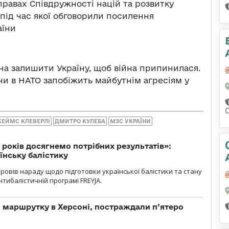
равах Співдружності націй та розвитку
під час якої обговорили посилення
аїни
на залишити Україну, щоб війна припинилася.
ни в НАТО запобіжить майбутнім агресіям у
ЕЙМС КЛЕВЕРЛІ
ДМИТРО КУЛЕБА
МЗС УКРАЇНИ
 років досягнемо потрібних результатів»:
їнську балістику
овів нараду щодо підготовки української балістики та стану
тибалістичній програмі FREYJA.
 маршрутку в Херсоні, постраждали п’ятеро