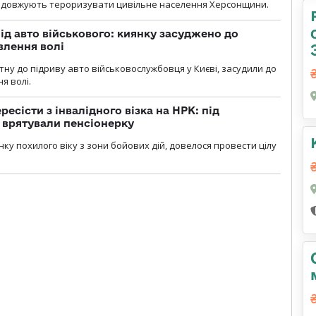
родовжують тероризувати цивільне населення Херсонщини.
ід авто військового: киянку засуджено до
влення волі
тну до підриву авто військовослужбовця у Києві, засудили до
я волі.
есісти з інвалідного візка на НРК: під
 врятували пенсіонерку
нку похилого віку з зони бойових дій, довелося провести цілу