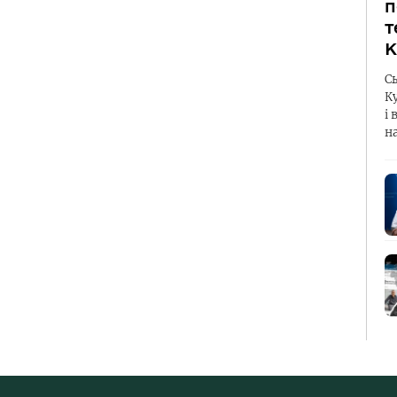
п
т
К
С
К
і 
н