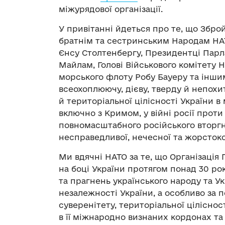
міжурядової організації.
У привітанні йдеться про те, що Збро
братнім та сестринським Народам НА
Єнсу Столтенбергу, Президентці Парл
Майлам, Голові Військового комітету 
морського флоту Робу Бауеру та інши
всеохоплюючу, дієву, тверду й непохи
й територіальної цілісності України в
включно з Кримом, у війні росії проти
повномасштабного російського вторгне
несправедливої, нечесної та жорстокої
Ми вдячні НАТО за те, що Організація
на боці України протягом понад 30 рок
та прагнень українського народу та Ук
незалежності України, а особливо за 
суверенітету, територіальної ціліснос
в її міжнародно визнаних кордонах та