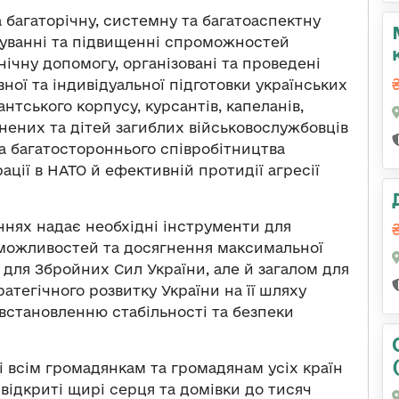
 багаторічну, системну та багатоаспектну
муванні та підвищенні спроможностей
нічну допомогу, організовані та проведені
вної та індивідуальної підготовки українських
нтського корпусу, курсантів, капеланів,
анених та дітей загиблих військовослужбовців
а багатостороннього співробітництва
рації в НАТО й ефективній протидії агресії
ннях надає необхідні інструменти для
 можливостей та досягнення максимальної
 для Збройних Сил України, але й загалом для
тегічного розвитку України на її шляху
 встановленню стабільності та безпеки
 всім громадянкам та громадянам усіх країн
 відкриті щирі серця та домівки до тисяч