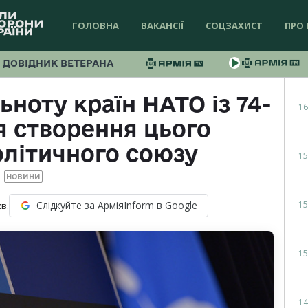
ГОЛОВНА
ВАКАНСІЇ
СОЦЗАХИСТ
ПРО 
ДОВІДНИК ВЕТЕРАНА
ьноту країн НАТО із 74-
16
я створення цього
олітичного союзу
15
НОВИНИ
15
Слідкуйте за АрміяInform в Google
хв.
15
14