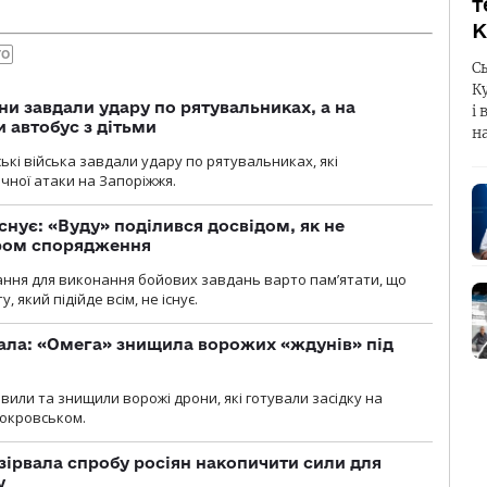
т
К
ТО
С
К
ни завдали удару по рятувальниках, а на
і 
 автобус з дітьми
н
йські війська завдали удару по рятувальниках, які
ічної атаки на Запоріжжя.
снує: «Вуду» поділився досвідом, як не
ром спорядження
ання для виконання бойових завдань варто пам’ятати, що
 який підійде всім, не існує.
ала: «Омега» знищила ворожих «ждунів» під
вили та знищили ворожі дрони, які готували засідку на
Покровськом.
зірвала спробу росіян накопичити сили для
у