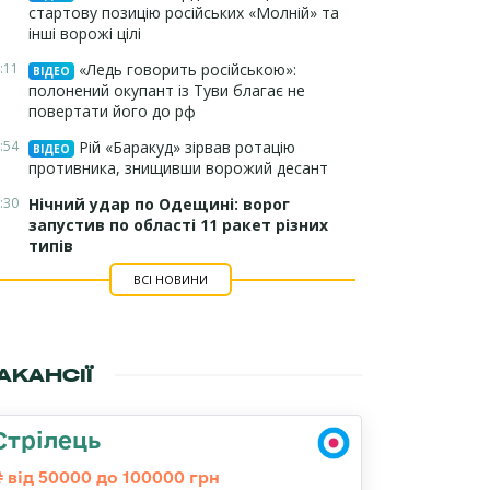
стартову позицію російських «Молній» та
інші ворожі цілі
:11
«Ледь говорить російською»:
ВІДЕО
полонений окупант із Туви благає не
повертати його до рф
:54
Рій «Баракуд» зірвав ротацію
ВІДЕО
противника, знищивши ворожий десант
:30
Нічний удар по Одещині: ворог
запустив по області 11 ракет різних
типів
ВСІ НОВИНИ
АКАНСІЇ
Стрілець
від 50000 до 100000 грн