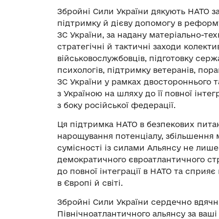
Збройні Сили України дякують НАТО за
підтримку й дієву допомогу в рефор
ЗС України, за надану матеріально-тех
стратегічні й тактичні заходи колекти
військовослужбовців, підготовку сержа
психологів, підтримку ветеранів, пор
ЗС України у рамках двостороннього т
з Україною на шляху до її повної інтег
з боку російської федерації.
Ця підтримка НАТО в безпекових пита
нарощування потенціалу, збільшення
сумісності із силами Альянсу не лише
демократичного євроатлантичного стра
до повної інтеграції в НАТО та сприяє
в Європі й світі.
Збройні Сили України сердечно вдячні
Північноатлантичного альянсу за ваші