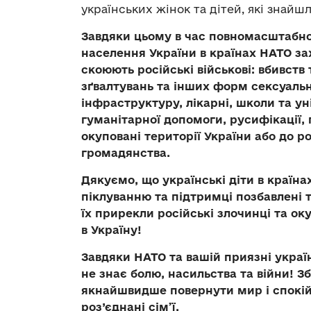
українських жінок та дітей, які знайш
Завдяки цьому в час повномасштабно
населення України в країнах НАТО за
скоюють російські військові: вбивств 
зґвалтувань та інших форм сексуальн
інфраструктуру, лікарні, школи та ун
гуманітарної допомоги, русифікації,
окуповані території України або до р
громадянства.
Дякуємо, що українські діти в краї
піклуванню та підтримці позбавлені 
їх прирекли російські злочинці та о
в Україну!
Завдяки НАТО та вашій приязні україн
не знає болю, насильства та війни! З
якнайшвидше повернути мир і спокій 
роз’єднані сім’ї.