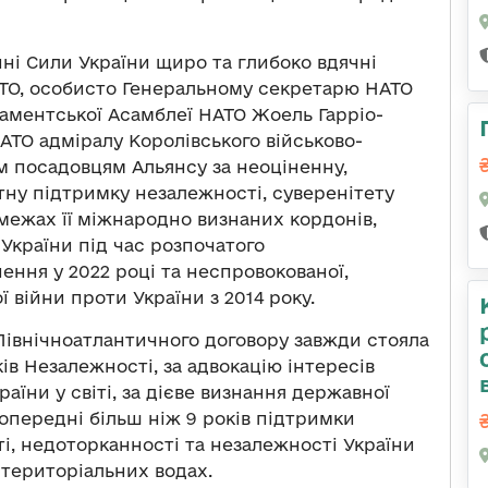
йні Сили України щиро та глибоко вдячні
ТО, особисто Генеральному секретарю НАТО
аментської Асамблеї НАТО Жоель Гарріо-
НАТО адміралу Королівського військово-
м посадовцям Альянсу за неоціненну,
тну підтримку незалежності, суверенітету
 межах її міжнародно визнаних кордонів,
 України під час розпочатого
ння у 2022 році та неспровокованої,
 війни проти України з 2014 року.
 Північноатлантичного договору завжди стояла
ів Незалежності, за адвокацію інтересів
раїни у світі, за дієве визнання державної
попередні більш ніж 9 років підтримки
ті, недоторканності та незалежності України
 територіальних водах.