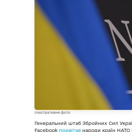
Ілюстративне фото
Генеральний штаб Збройних Сил Україн
Facebook
привітав
народи країн НАТО 