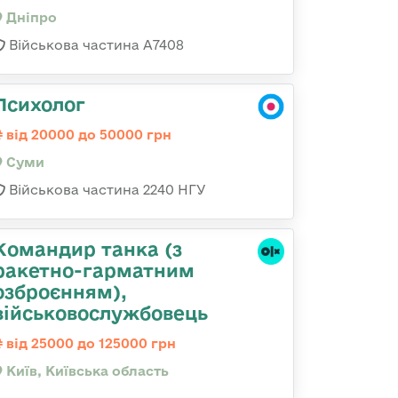
Дніпро
Військова частина А7408
Психолог
від 20000 до 50000 грн
Суми
Військова частина 2240 НГУ
Командиp танка (з
pакетно-гарматним
озброєнням),
військовослужбовець
від 25000 до 125000 грн
Київ, Київська область