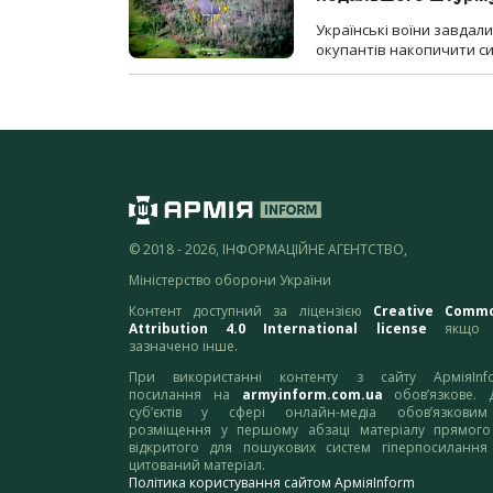
Українські воїни завдал
окупантів накопичити с
© 2018 - 2026, ІНФОРМАЦІЙНЕ АГЕНТСТВО,
Міністерство оборони України
Контент доступний за ліцензією
Creative Comm
Attribution 4.0 International license
якщо 
зазначено інше.
При використанні контенту з сайту АрміяInf
посилання на
armyinform.com.ua
обов’язкове. 
суб’єктів у сфері онлайн-медіа обов’язкови
розміщення у першому абзаці матеріалу прямого
відкритого для пошукових систем гіперпосилання
цитований матеріал.
Політика користування сайтом АрміяInform