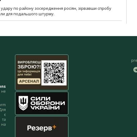
и удару по району зосередження росіян, зірвавши спробу
или для подальшого штурму.
pr
ons
не
orm
Для
м є
 та
 на