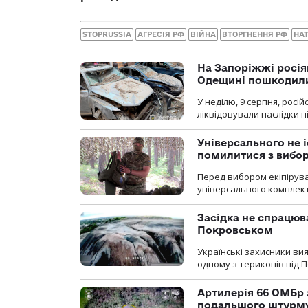
STOPRUSSIA
АГРЕСІЯ РФ
ВІЙНА
ВТОРГНЕННЯ РФ
НА
На Запоріжжі росія
Одещині пошкодили
У неділю, 9 серпня, росі
ліквідовували наслідки н
Універсального не і
помилитися з вибо
Перед вибором екіпірув
універсального комплекту,
Засідка не спрацюв
Покровськом
Українські захисники вия
одному з териконів під 
Артилерія 66 ОМБр 
подальшого штурм