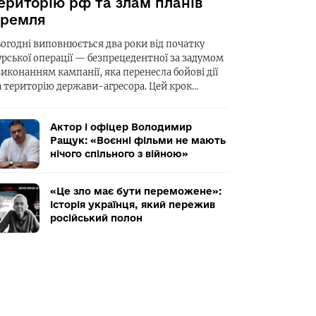
ериторію рф та злам планів
ремля
ьогодні виповнюється два роки від початку
урської операції — безпрецедентної за задумом
виконанням кампанії, яка перенесла бойові дії
а територію держави-агресора. Цей крок…
Актор і офіцер Володимир
Ращук: «Воєнні фільми не мають
нічого спільного з війною»
«Це зло має бути переможене»:
історія українця, який пережив
російський полон