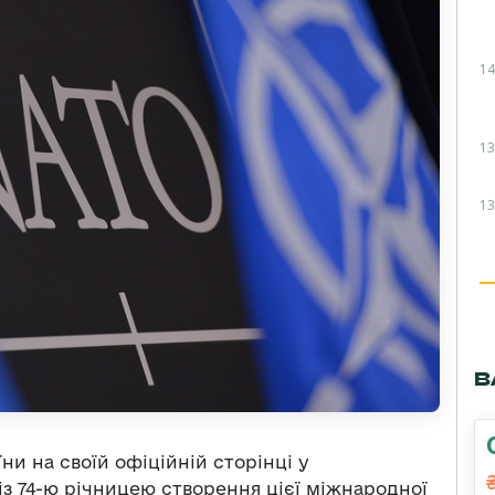
14
13
13
В
и на своїй офіційній сторінці у
із 74-ю річницею створення цієї міжнародної