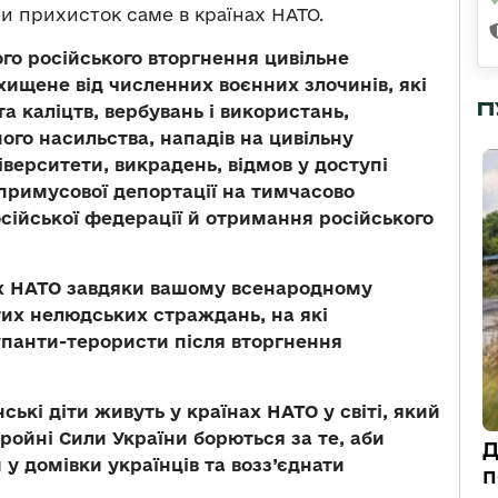
ли прихисток саме в країнах НАТО.
го російського вторгнення цивільне
хищене від численних воєнних злочинів, які
П
та каліцтв, вербувань і використань,
ого насильства, нападів на цивільну
іверситети, викрадень, відмов у доступі
 примусової депортації на тимчасово
осійської федерації й отримання російського
нах НАТО завдяки вашому всенародному
тих нелюдських страждань, на які
купанти-терористи після вторгнення
ські діти живуть у країнах НАТО у світі, який
бройні Сили України борються за те, аби
Д
у домівки українців та возз’єднати
п