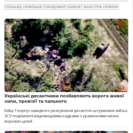
ГЕНОЦИД УКРАЇНЦІВ
ГОЛОДОМОР
КАБІНЕТ МІНІСТРІВ УКРАЇНИ
Українські десантники позбавляють ворога живої
сили, провізії та пального
Бійці 7 корпус швидкого реагування десантно-штурмових військ
ЗСУ поділилися видовищними кадрами з ураженнями низки
ворожих цілей.