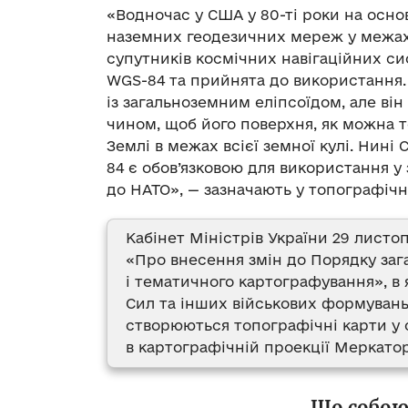
«Водночас у США у 80-ті роки на осно
наземних геодезичних мереж у межах 
супутників космічних навігаційних с
WGS-84 та прийнята до використання.
із загальноземним еліпсоїдом, але ві
чином, щоб його поверхня, як можна 
Землі в межах всієї земної кулі. Нин
84 є обов’язковою для використання у 
до НАТО», — зазначають у топографічн
Кабінет Міністрів України 29 листо
«Про внесення змін до Порядку за
і тематичного картографування», в
Сил та інших військових формувань,
створюються топографічні карти у 
в картографічній проекції Меркато
Що собою