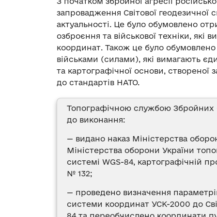
З початком збройної агресії російськ
запровадження Світової геодезичної 
актуальності. Це було обумовлено от
озброєння та військової техніки, які
координат. Також це було обумовлен
військами (силами), які вимагають є
та картографічної основи, створеної 
до стандартів НАТО.
Топографічною службою Збройних С
до виконання:
— видано наказ Міністерства оборо
Міністерства оборони України топог
системі WGS-84, картографічній про
№ 132;
— проведено визначення параметрів
системи координат УСК-2000 до Св
84 та переобчислено координати пу