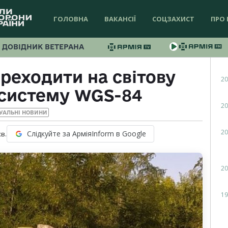
ГОЛОВНА
ВАКАНСІЇ
СОЦЗАХИСТ
ПРО 
ДОВІДНИК ВЕТЕРАНА
реходити на світову
20
 систему WGS-84
20
УАЛЬНІ НОВИНИ
20
Слідкуйте за АрміяInform в Google
хв.
20
19