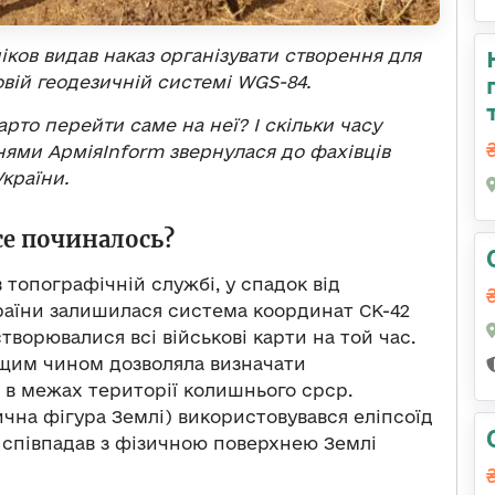
іков видав наказ організувати створення для
овій геодезичній системі
WGS
-84.
арто перейти саме
на неї? І скільки часу
ннями Армія
Inform
звернулася до фахівців
країни.
се починалось?
топографічній службі, у спадок від
аїни залишилася система координат СК-42
створювалися всі військові карти на той час.
щим чином дозволяла визначати
 в межах території колишнього срср.
чна фігура Землі) використовувався еліпсоїд
 співпадав з фізичною поверхнею Землі