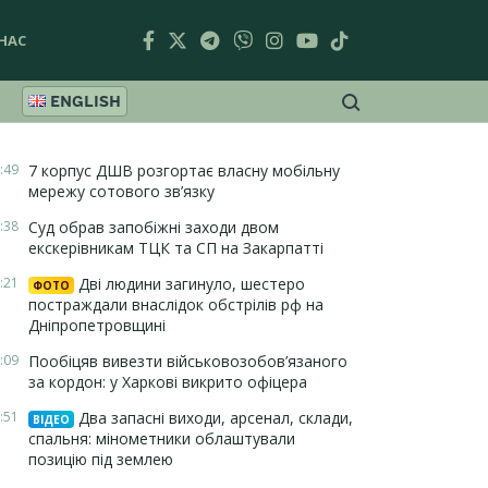
НАС
ENGLISH
:49
7 корпус ДШВ розгортає власну мобільну
мережу сотового зв’язку
:38
Суд обрав запобіжні заходи двом
екскерівникам ТЦК та СП на Закарпатті
:21
Дві людини загинуло, шестеро
ФОТО
постраждали внаслідок обстрілів рф на
Дніпропетровщині
:09
Пообіцяв вивезти військовозобов’язаного
за кордон: у Харкові викрито офіцера
:51
Два запасні виходи, арсенал, склади,
ВІДЕО
спальня: мінометники облаштували
позицію під землею