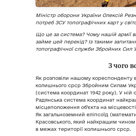
Міністр оборони України Олексій Резн
потреб ЗСУ топографічних карт у світ
Що
це за система? Чому
нашій
армії
в
займе цей перехід? Із такими запита
топографічної служби Збройних Сил У
З чого в
Як розповіли нашому кореспонденту в 
колишнього срср Збройним Силам Укр
(система координат 1942 року). У ній 
Радянська система координат найкра
місцеположення об’єкта на місцевості
Як загальноземний еліпсоїд (математи
Красовського, який найкращим чином
в межах території колишнього срср.