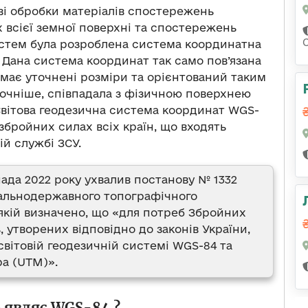
ві обробки матеріалів спостережень
всієї земної поверхні та спостережень
истем була розроблена система координатна
 Дана система координат так само пов’язана
н має уточнені розміри та орієнтований таким
точніше, співпадала з фізичною поверхнею
і Світова геодезична система координат WGS-
збройних силах всіх країн, що входять
ій службі ЗСУ.
пада 2022 року ухвалив постанову № 1332
гальнодержавного топографічного
 якій визначено, що «для потреб Збройних
 утворених відповідно до законів України,
світовій геодезичній системі WGS-84 та
ра (UTM)».
 являє WGS-84 ?