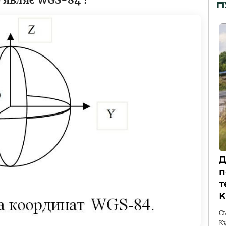
П
Д
п
т
К
С
К