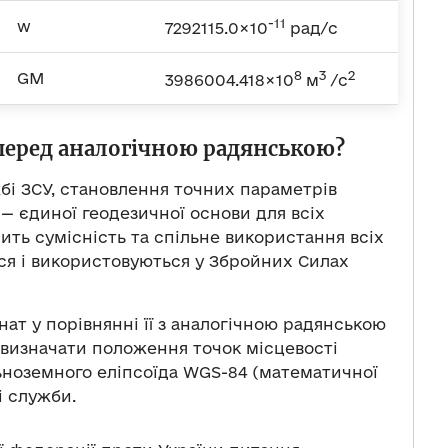
-11
w
7292115.0×10
рад/с
8
3
2
GM
3986004.418×10
м
/с
перед аналогічною радянською?
бі ЗСУ, становлення точних параметрів
— єдиної геодезичної основи для всіх
ить сумісність та спільне використання всіх
ся і використовуються у Збройних Силах
т у порівнянні її з аналогічною радянською
 визначати положення точок місцевості
ноземного еліпсоїда WGS-84 (математичної
і служби.