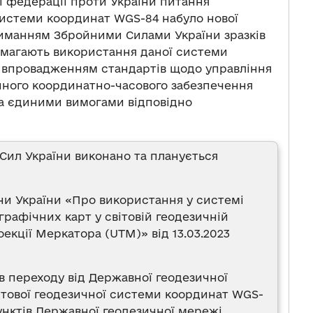
ої федерації проти України питання
системи координат WGS-84 набуло нової
риманням Збройними Силами України зразків
 вимагають використання даної системи
о впровадженням стандартів щодо управління
диного координатно-часового забезпечення
за єдиними вимогами відповідно
ил України виконано та планується
ни України «Про використання у системі
рафічних карт у світовій геодезичній
екції Меркатора (UTM)» від 13.03.2023
 переходу від Державної геодезичної
ітової геодезичної системи координат WGS-
нктів Державної геодезичної мережі