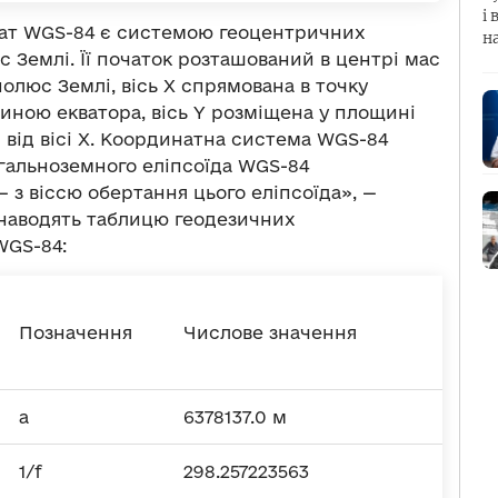
і 
нат WGS-84 є системою геоцентричних
н
с Землі. Її початок розташований в центрі мас
олюс Землі, вісь X спрямована в точку
иною екватора, вісь Y розміщена у площині
д від вісі X. Координатна система WGS-84
гальноземного еліпсоїда WGS-84
— з віссю обертання цього еліпсоїда», —
 наводять таблицю геодезичних
WGS-84:
Позначення
Числове значення
a
6378137.0 м
1/f
298.257223563