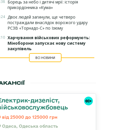
:38
Борець за небо і дитячі мрії: історія
прикордонника «Кума»
:24
Двоє людей загинули, ще четверо
постраждали внаслідок ворожого удару
РСЗВ «Торнадо-С» по Ізюму
:10
Харчування військових реформують:
Міноборони запускає нову систему
закупівель
ВСІ НОВИНИ
АКАНСІЇ
Електрик-дизеліст,
військовослужбовець
від 25000 до 125000 грн
Одеса, Одеська область