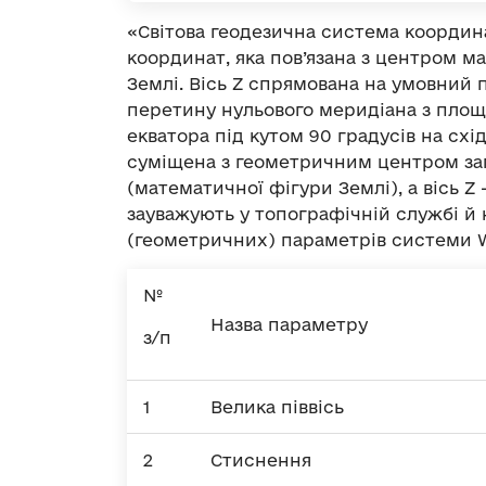
«Світова геодезична система коорди
координат, яка пов’язана з центром ма
Землі. Вісь Z спрямована на умовний п
перетину нульового меридіана з площ
екватора під кутом 90 градусів на схі
суміщена з геометричним центром за
(математичної фігури Землі), а вісь Z 
зауважують у топографічній службі й
(геометричних) параметрів системи 
№
Назва параметру
з/п
1
Велика піввісь
2
Стиснення