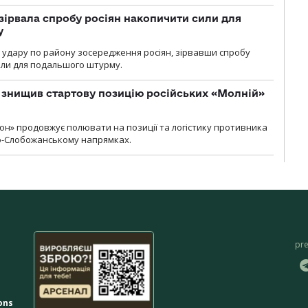
зірвала спробу росіян накопичити сили для
у
и удару по району зосередження росіян, зірвавши спробу
или для подальшого штурму.
 знищив стартову позицію російських «Молній»
н» продовжує полювати на позиції та логістику противника
но-Слобожанському напрямках.
pr
ons