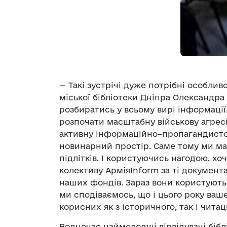
— Такі зустрічі дуже потрібні особлив
міської бібліотеки Дніпра Олександр
розбиратись у всьому вирі інформації
розпочати
масштабну
військову агрес
активну інформаційно
–
пропагандистс
новинарний простір. Саме тому ми м
підлітків. І користуючись нагодою, х
колектив
у
АрміяInform за ті документа
наших фондів. Зараз вони користуют
ми сподіваємось, що і цього року ваш
корисних як з історичного, так і чита
В
одночас
наймолодші відвідувачі біб