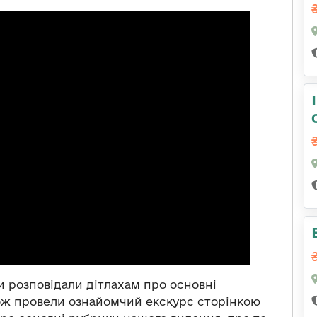
и розповідали дітлахам
про
основні
ож провели ознайомчий екскурс сторінкою