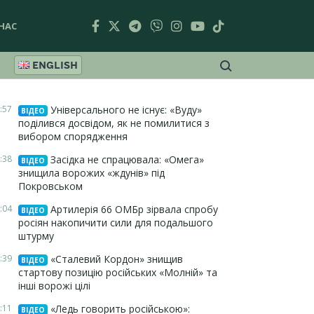
НАС
ENGLISH
:57
Універсального не існує: «Вуду»
ВІДЕО
поділився досвідом, як не помилитися з
вибором спорядження
:38
Засідка не спрацювала: «Омега»
ВІДЕО
знищила ворожих «ждунів» під
Покровськом
:04
Артилерія 66 ОМБр зірвала спробу
ВІДЕО
росіян накопичити сили для подальшого
штурму
:39
«Сталевий Кордон» знищив
ВІДЕО
стартову позицію російських «Молній» та
інші ворожі цілі
:11
«Ледь говорить російською»:
ВІДЕО