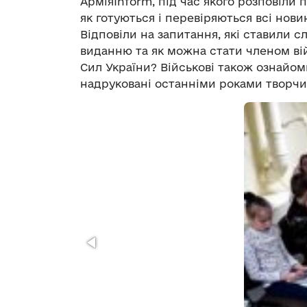
АрміяInform
,
під час якого
розповіли п
як готуються і перевіряються всі новин
Відповіли на
за
питання
, які ставили сл
виданню
та я
к можна стати членом ві
Сил України?
Військові також
ознайом
надруковані останніми роками творчи