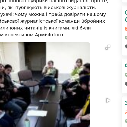
ро основні рубрики нашого видання, про те,
и, які публіку
ють
військов
і
журналісти.
ухачі: ч
ому можна
і треба
довіряти нашому
йськової журналістської команди Збройних
или юних читачів
і
з книгами, які були
м колективом АрміяInform.