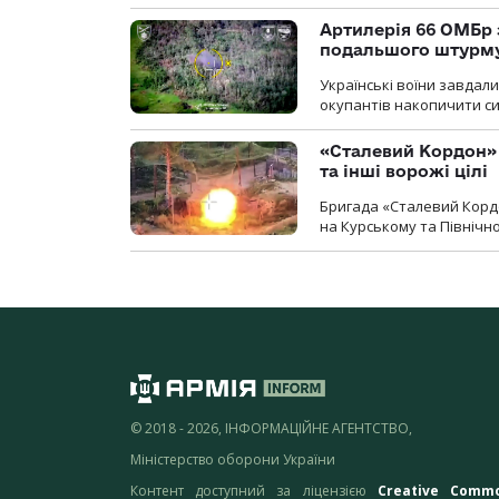
Артилерія 66 ОМБр 
подальшого штурм
Українські воїни завдал
окупантів накопичити с
«Сталевий Кордон»
та інші ворожі цілі
Бригада «Сталевий Кордо
на Курському та Північ
© 2018 - 2026, ІНФОРМАЦІЙНЕ АГЕНТСТВО,
Міністерство оборони України
Контент доступний за ліцензією
Creative Comm