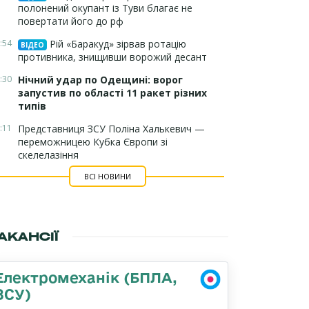
полонений окупант із Туви благає не
повертати його до рф
:54
Рій «Баракуд» зірвав ротацію
ВІДЕО
противника, знищивши ворожий десант
:30
Нічний удар по Одещині: ворог
запустив по області 11 ракет різних
типів
:11
Представниця ЗСУ Поліна Халькевич —
переможницею Кубка Європи зі
скелелазіння
ВСІ НОВИНИ
АКАНСІЇ
Електромеханік (БПЛА,
ЗСУ)