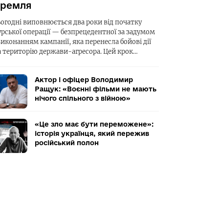
ремля
ьогодні виповнюється два роки від початку
урської операції — безпрецедентної за задумом
виконанням кампанії, яка перенесла бойові дії
а територію держави-агресора. Цей крок…
Актор і офіцер Володимир
Ращук: «Воєнні фільми не мають
нічого спільного з війною»
«Це зло має бути переможене»:
історія українця, який пережив
російський полон