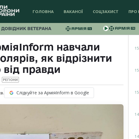
ГОЛОВНА
ВАКАНСІЇ
СОЦЗАХИСТ
ПРО 
ДОВІДНИК ВЕТЕРАНА
міяInform навчали
15
лярів, як відрізнити
 від правди
15
РЕГІОНИ
15
Слідкуйте за АрміяInform в Google
хв.
14
14