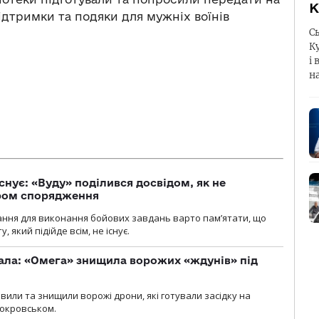
К
ідтримк
и
та подяк
и
для мужніх воїнів
С
К
і 
н
снує: «Вуду» поділився досвідом, як не
ром спорядження
ання для виконання бойових завдань варто пам’ятати, що
 який підійде всім, не існує.
ала: «Омега» знищила ворожих «ждунів» під
вили та знищили ворожі дрони, які готували засідку на
Покровськом.