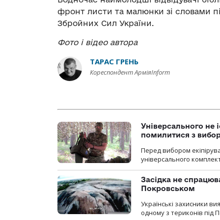
фронт листи
та
малюнки з
і словами
п
Збройних Сил України.
Фото і відео автора
ТАРАС ГРЕНЬ
Кореспондент АрміяInform
Універсального не і
помилитися з вибо
Перед вибором екіпірув
універсального комплекту,
Засідка не спрацюв
Покровськом
Українські захисники вия
одному з териконів під 