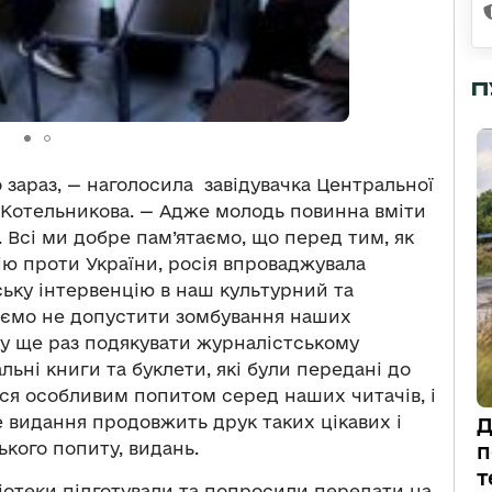
П
о зараз, — наголосила завідувачка Центральної
а Котельникова. — Адже молодь
повинна
вміти
. Всі ми добре пам’ятаємо, що перед тим, як
ію проти України
,
росія впроваджувала
ьку інтервенцію в наш культурний та
аємо не допустити зомбування наших
очу ще раз подякувати журналістському
льні книги та буклети, які були передані до
ься особливим попитом
серед
наших читачів, і
е видання продовжить друк таких цікавих і
Д
цького попиту
,
видань.
п
т
ліотеки
підготували
та попросили передати на