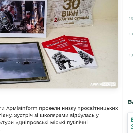
13
13
13
В
ти АрміяInform провели низку просвітницьких
гієну. Зустріч зі школярами відбулась у
тури «Дніпровські міські публічні
.