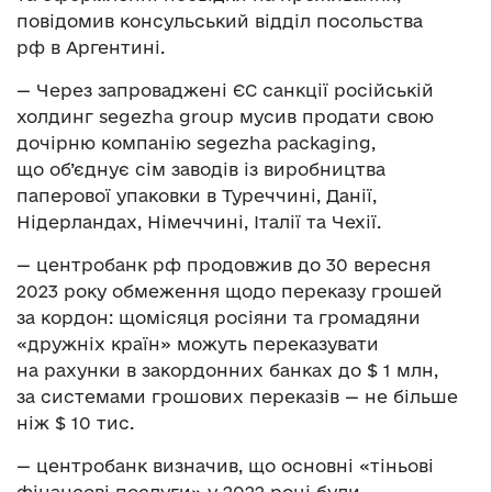
повідомив консульський відділ посольства
рф в Аргентині.
— Через запроваджені ЄС санкції російській
холдинг segezha group мусив продати свою
дочірню компанію segezha packaging,
що об’єднує сім заводів із виробництва
паперової упаковки в Туреччині, Данії,
Нідерландах, Німеччині, Італії та Чехії.
— центробанк рф продовжив до 30 вересня
2023 року обмеження щодо переказу грошей
за кордон: щомісяця росіяни та громадяни
«дружніх країн» можуть переказувати
на рахунки в закордонних банках до $ 1 млн,
за системами грошових переказів — не більше
ніж $ 10 тис.
— центробанк визначив, що основні «тіньові