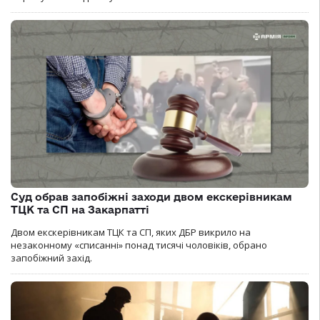
Суд обрав запобіжні заходи двом екскерівникам
ТЦК та СП на Закарпатті
Двом екскерівникам ТЦК та СП, яких ДБР викрило на
незаконному «списанні» понад тисячі чоловіків, обрано
запобіжний захід.