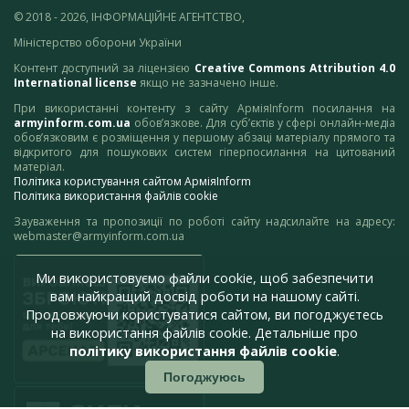
© 2018 - 2026, ІНФОРМАЦІЙНЕ АГЕНТСТВО,
Міністерство оборони України
Контент доступний за ліцензією
Creative Commons Attribution 4.0
International license
якщо не зазначено інше.
При використанні контенту з сайту АрміяInform посилання на
armyinform.com.ua
обов’язкове. Для суб’єктів у сфері онлайн-медіа
обов’язковим є розміщення у першому абзаці матеріалу прямого та
відкритого для пошукових систем гіперпосилання на цитований
матеріал.
Політика користування сайтом АрміяInform
Політика використання файлів cookie
Зауваження та пропозиції по роботі сайту надсилайте на адресу:
webmaster@armyinform.com.ua
Ми використовуємо файли cookie, щоб забезпечити
вам найкращий досвід роботи на нашому сайті.
Продовжуючи користуватися сайтом, ви погоджуєтесь
на використання файлів cookie. Детальніше про
політику використання файлів cookie
.
Погоджуюсь