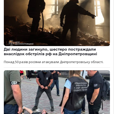
Дві людини загинуло, шестеро постраждали
внаслідок обстрілів рф на Дніпропетровщині
Понад 50 разів росіяни атакували Дніпропетровську області.