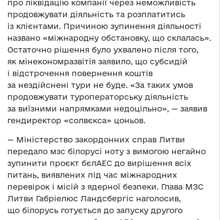
про ліквідацію компанії через неможливість
продовжувати діяльність та розплатитись
із клієнтами. Причиною зупинення діяльності
названо «міжнародну обстановку, що склалась».
Остаточно рішення було ухвалено після того,
як мінекономразвітія заявило, що субсидій
і відстрочення повернення коштів
за нездійснені тури не буде. «За таких умов
продовжувати туроператорську діяльність
за виїзними напрямками недоцільно», — заявив
гендиректор «солвєкса» цоньов.
— Міністерство закордонних справ Литви
передало мзс білорусі ноту з вимогою негайно
зупинити проєкт бєлАЕС до вирішення всіх
питань, виявлених під час міжнародних
перевірок і місій з ядерної безпеки. Глава МЗС
Литви Габріелюс Ландсбергіс наголосив,
що білорусь готується до запуску другого