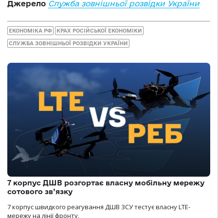
Джерело
Служба зовнішньої розвідки України
ЕКОНОМІКА РФ
КРАХ РОСІЙСЬКОЇ ЕКОНОМІКИ
СЛУЖБА ЗОВНІШНЬОЇ РОЗВІДКИ УКРАЇНИ
7 корпус ДШВ розгортає власну мобільну мережу
сотового зв’язку
7 корпус швидкого реагування ДШВ ЗСУ тестує власну LTE-
мережу на лінії фронту.