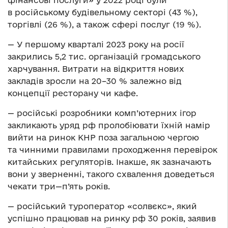
фінансові послуги» у 2022 році були
в російському будівельному секторі (43 %),
торгівлі (26 %), а також сфері послуг (19 %).
— У першому кварталі 2023 року на росії
закрились 5,2 тис. організацій громадського
харчування. Витрати на відкриття нових
закладів зросли на 20–30 % залежно від
концепції ресторану чи кафе.
— російські розробники комп’ютерних ігор
закликають уряд рф пролобіювати їхній намір
вийти на ринок КНР поза загальною чергою
та чинними правилами проходження перевірок
китайських регуляторів. Інакше, як зазначають
вони у зверненні, такого схвалення доведеться
чекати три—п’ять років.
— російський туроператор «солвєкс», який
успішно працював на ринку рф 30 років, заявив