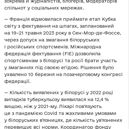
зокрема й журналістів, блогерів, модераторів
спільнот у соціальних мережах.
— Франція відмовилася приймати етап Кубка
світу з фехтування на шпагах, запланований
на 19–21 травня 2023 року в Сен-Мор-де-Фоссе,
через допуск на змагання білоруських
і російських спортсменів. Міжнародна
федерація фехтування (FIE) дозволила
спортсменам з білорусі та росії брати участь
у змаганнях під своєю егідою. Рішення було
ухвалено 10 березня на позачерговому конгресі
федерації.
— Кількість виявлених у білорусі у 2022 році
випадків туберкульозу виявилася на 12,4 %
вищою, ніж у 2021-му. Лікарі пов’язують
це з пандемією Covid та жахливими умовами
у білоруських в’язницях, де кількість ув’язнених
перевищує всі норми. Координатор фонду