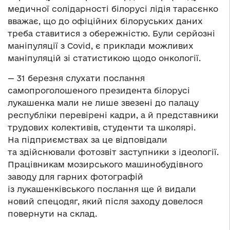
медичної солідарності білорусі лідія тарасєнко
вважає, що до офіційних білоруських даних
треба ставитися з обережністю. Були серйозні
маніпуляції з Covid, є приклади можливих
маніпуляцій зі статистикою щодо онкології.
— 31 березня слухати послання
самопроголошеного президента білорусі
лукашенка мали не лише звезені до палацу
республіки перевірені кадри, а й представники
трудових колективів, студенти та школярі.
На підприємствах за це відповідали
та здійснювали фотозвіт заступники з ідеології.
Працівникам мозирського машинобудівного
заводу для гарних фотографій
із лукашенківського послання ще й видали
новий спецодяг, який після заходу довелося
повернути на склад.