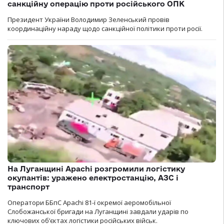
санкційну операцію проти російського ОПК
Президент України Володимир Зеленський провів
координаційну нараду щодо санкційної політики проти росії.
На Луганщині Apachi розгромили логістику
окупантів: уражено електростанцію, АЗС і
транспорт
Оператори ББпС Apachi 81-ї окремої аеромобільної
Слобожанської бригади на Луганщині завдали ударів по
ключових об’єктах логістики російських військ.