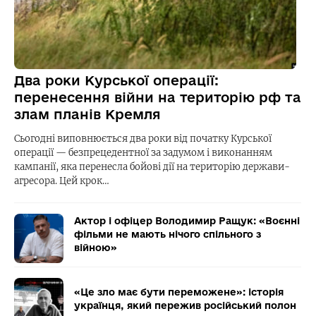
Два роки Курської операції:
перенесення війни на територію рф та
злам планів Кремля
Сьогодні виповнюється два роки від початку Курської
операції — безпрецедентної за задумом і виконанням
кампанії, яка перенесла бойові дії на територію держави-
агресора. Цей крок…
Актор і офіцер Володимир Ращук: «Воєнні
фільми не мають нічого спільного з
війною»
«Це зло має бути переможене»: історія
українця, який пережив російський полон