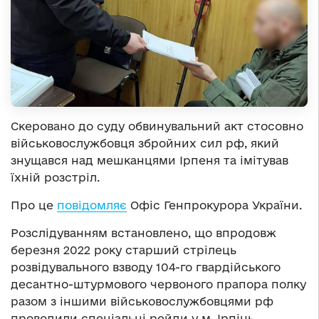
Скеровано до суду обвинувальний акт стосовно
військовослужбовця збройних сил рф, який
знущався над мешканцями Ірпеня та імітував
їхній розстріл.
Про це
повідомляє
Офіс Генпрокурора України.
Розслідуванням встановлено, що впродовж
березня 2022 року старший стрілець
розвідувального взводу 104-го гвардійського
десантно-штурмового червоного прапора полку
разом з іншими військовослужбовцями рф
проводили спеціальні рейди у м. Ірпінь.