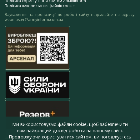
Політика користування сайтом АрміяInform
Політика використання файлів cookie
Зауваження та пропозиції по роботі сайту надсилайте на адресу:
webmaster@armyinform.com.ua
Ми використовуємо файли cookie, щоб забезпечити
вам найкращий досвід роботи на нашому сайті.
Продовжуючи користуватися сайтом, ви погоджуєтесь
press@armyinform.com.ua