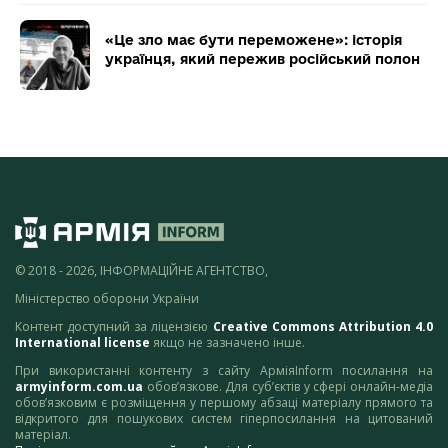
«Це зло має бути переможене»: історія
українця, який пережив російський полон
© 2018 - 2026, ІНФОРМАЦІЙНЕ АГЕНТСТВО,
Міністерство оборони України
Контент доступний за ліцензією
Creative Commons Attribution 4.0
International license
якщо не зазначено інше.
При використанні контенту з сайту АрміяInform посилання на
armyinform.com.ua
обов’язкове. Для суб’єктів у сфері онлайн-медіа
обов’язковим є розміщення у першому абзаці матеріалу прямого та
відкритого для пошукових систем гіперпосилання на цитований
матеріал.