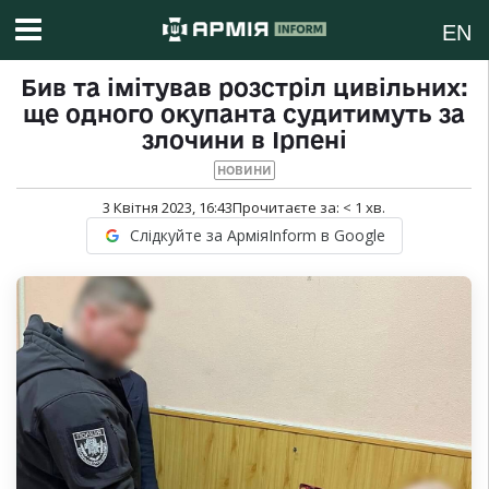
EN
Бив та імітував розстріл цивільних:
ще одного окупанта судитимуть за
злочини в Ірпені
НОВИНИ
3 Квітня 2023, 16:43
Прочитаєте за:
< 1
хв.
Слідкуйте за АрміяInform в Google