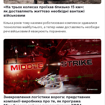
«На трьох колесах проїхав близько 15 км»:
як доставляють життєво необхідні вантажі
військовим
Кілька років тому наземні роботизовані комплекси здавалися
технологією майбутнього, а тепер ними доставляють необхідні
речі військовим й евакуюють поранених.
Знекровлення логістики ворога: представник
компанії-виробника про те, як програма