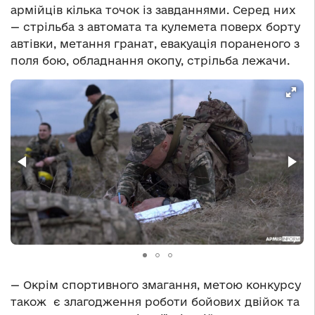
армійців кілька точок із завданнями. Серед них
— стрільба з автомата та кулемета поверх борту
автівки, метання гранат, евакуація пораненого з
поля бою, обладнання окопу, стрільба лежачи.
— Окрім спортивного змагання, метою конкурсу
також є злагодження роботи бойових двійок та