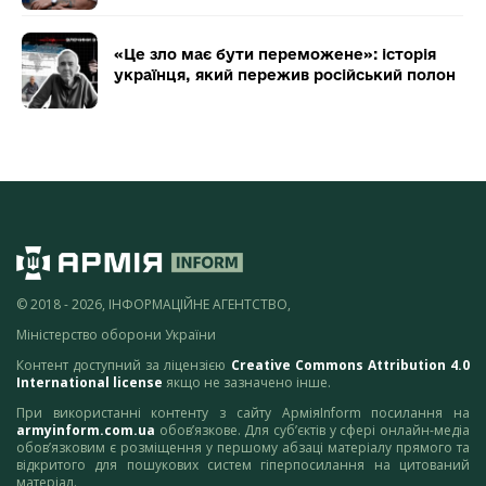
«Це зло має бути переможене»: історія
українця, який пережив російський полон
© 2018 - 2026, ІНФОРМАЦІЙНЕ АГЕНТСТВО,
Міністерство оборони України
Контент доступний за ліцензією
Creative Commons Attribution 4.0
International license
якщо не зазначено інше.
При використанні контенту з сайту АрміяInform посилання на
armyinform.com.ua
обов’язкове. Для суб’єктів у сфері онлайн-медіа
обов’язковим є розміщення у першому абзаці матеріалу прямого та
відкритого для пошукових систем гіперпосилання на цитований
матеріал.