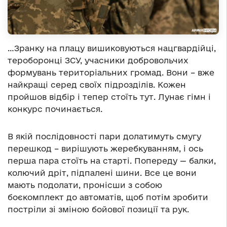
…Зранку на плацу вишиковуються нацгвардійці,
тероборонці ЗСУ, учасники добровольчих
формувань територіальних громад. Вони – вже
найкращі серед своїх підрозділів. Кожен
пройшов відбір і тепер стоїть тут. Лунає гімн і
конкурс починається.
В якій послідовності пари долатимуть смугу
перешкод – вирішують жеребкуванням, і ось
перша пара стоїть на старті. Попереду — балки,
колючий дріт, підпалені шини. Все це вони
мають подолати, пронісши з собою
боєкомплект до автоматів, щоб потім зробити
постріли зі зміною бойової позиції та рук.