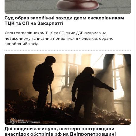
Суд обрав запобіжні заходи двом екскерівникам
ТЦК та СП на Закарпатті
Двом екскерівникам ТЦК та СП, яких ДБР викрило на
незаконному «списанні» понад тисячі чоловіків, обрано
запобіжний захід.
Дві людини загинуло, шестеро постраждали
внаслідок обстрілів рф на Дніпропетровщині