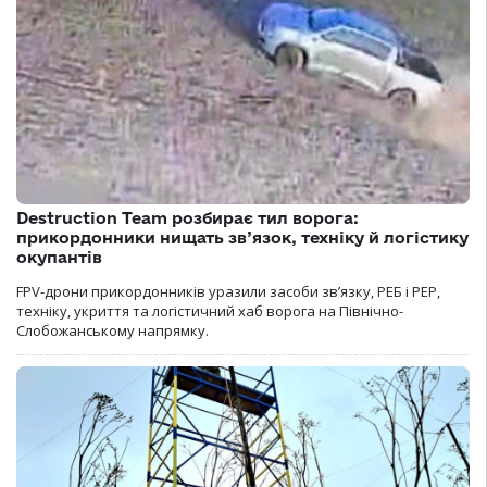
Destruction Team розбирає тил ворога:
прикордонники нищать зв’язок, техніку й логістику
окупантів
FPV-дрони прикордонників уразили засоби зв’язку, РЕБ і РЕР,
техніку, укриття та логістичний хаб ворога на Північно-
Слобожанському напрямку.