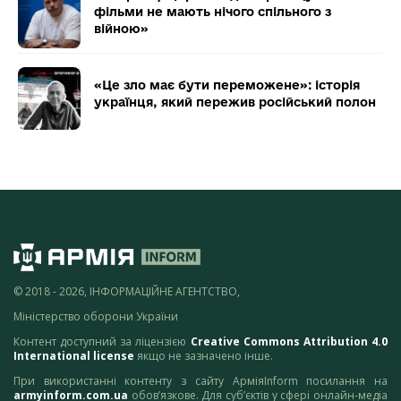
фільми не мають нічого спільного з
війною»
«Це зло має бути переможене»: історія
українця, який пережив російський полон
© 2018 - 2026, ІНФОРМАЦІЙНЕ АГЕНТСТВО,
Міністерство оборони України
Контент доступний за ліцензією
Creative Commons Attribution 4.0
International license
якщо не зазначено інше.
При використанні контенту з сайту АрміяInform посилання на
armyinform.com.ua
обов’язкове. Для суб’єктів у сфері онлайн-медіа