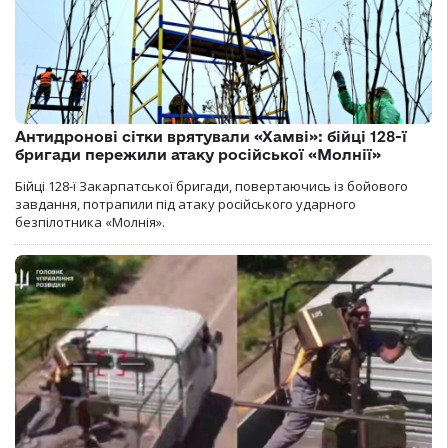
Антидронові сітки врятували «Хамві»: бійці 128-ї
бригади пережили атаку російської «Молнії»
Бійці 128-ї Закарпатської бригади, повертаючись із бойового
завдання, потрапили під атаку російського ударного
безпілотника «Молнія».