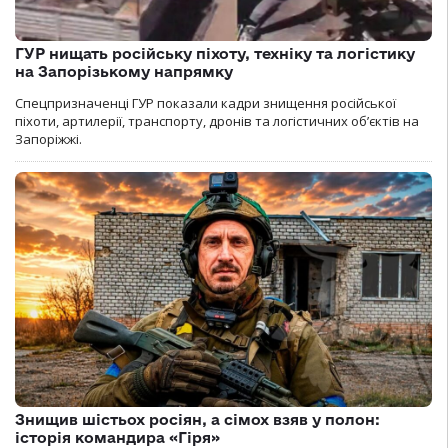
ГУР нищать російську піхоту, техніку та логістику
на Запорізькому напрямку
Спецпризначенці ГУР показали кадри знищення російської
піхоти, артилерії, транспорту, дронів та логістичних об’єктів на
Запоріжжі.
Знищив шістьох росіян, а сімох взяв у полон:
історія командира «Гіря»