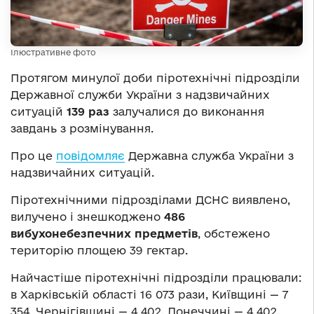
Ілюстративне фото
Протягом минулої доби піротехнічні підрозділи
Державної служби України з надзвичайних
ситуацій
139 раз
залучалися до виконання
завдань з розмінування.
Про це
повідомляє
Державна служба України з
надзвичайних ситуацій.
Піротехнічними підрозділами ДСНС виявлено,
вилучено і знешкоджено
486
вибухонебезпечних предметів
, обстежено
територію площею 39 гектар.
Найчастіше піротехнічні підрозділи працювали:
в Харківській області 16 073 рази, Київщині — 7
354, Чернігівщині — 4 402, Донеччині — 4 402,