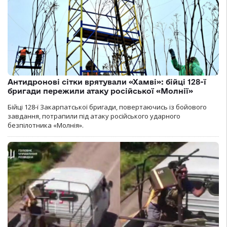
Антидронові сітки врятували «Хамві»: бійці 128-ї
бригади пережили атаку російської «Молнії»
Бійці 128-ї Закарпатської бригади, повертаючись із бойового
завдання, потрапили під атаку російського ударного
безпілотника «Молнія».