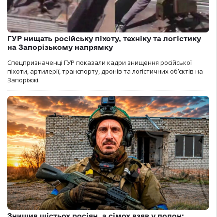
ГУР нищать російську піхоту, техніку та логістику
на Запорізькому напрямку
Спецпризначенці ГУР показали кадри знищення російської
піхоти, артилерії, транспорту, дронів та логістичних об’єктів на
Запоріжжі.
Знищив шістьох росіян, а сімох взяв у полон: