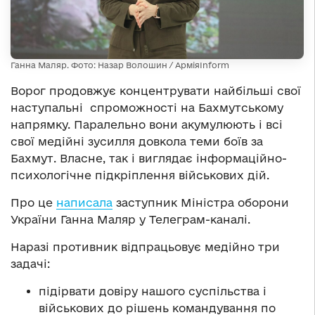
Ганна Маляр. Фото: Назар Волошин / АрміяInform
Ворог продовжує концентрувати найбільші свої
наступальні спроможності на Бахмутському
напрямку. Паралельно вони акумулюють і всі
свої медійні зусилля довкола теми боїв за
Бахмут. Власне, так і виглядає інформаційно-
психологічне підкріплення військових дій.
Про це
написала
заступник Міністра оборони
України Ганна Маляр у Телеграм-каналі.
Наразі противник відпрацьовує медійно три
задачі:
підірвати довіру нашого суспільства і
військових до рішень командування по