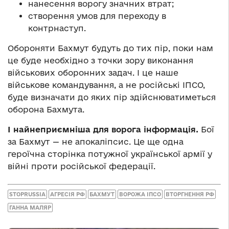
нанесення ворогу значних втрат;
створення умов для переходу в
контрнаступ.
Обороняти Бахмут будуть до тих пір, поки нам
це буде необхідно з точки зору виконання
військових оборонних задач. І це наше
військове командування, а не російські ІПСО,
буде визначати до яких пір здійснюватиметься
оборона Бахмута.
І найнеприємніша для ворога інформація.
Бої
за Бахмут — не апокаліпсис. Це ще одна
героїчна сторінка потужної української армії у
війні проти російської федерації.
STOPRUSSIA
АГРЕСІЯ РФ
БАХМУТ
ВОРОЖА ІПСО
ВТОРГНЕННЯ РФ
ГАННА МАЛЯР