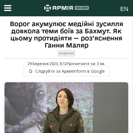
EN
Ворог акумулює медійні зусилля
довкола теми боїв за Бахмут. Як
цьому протидіяти — роз’яснення
Ганни Маляр
НОВИНИ
29 Березня 2023, 8:12
Прочитаєте за:
3
хв.
Слідкуйте за АрміяInform в Google