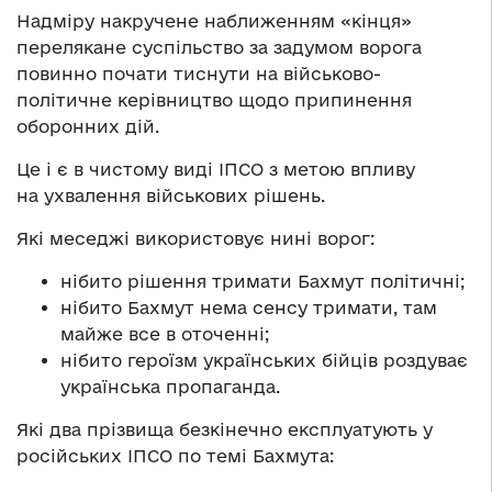
Надміру накручене наближенням «кінця»
перелякане суспільство за задумом ворога
повинно почати тиснути на військово-
політичне керівництво щодо припинення
оборонних дій.
Це і є в чистому виді ІПСО з метою впливу
на
ухвалення
військових рішень.
Які меседжі використовує
нині
ворог:
нібито рішення тримати Бахмут політичні;
нібито Бахмут нема сенсу тримати, там
майже все в оточенні;
нібито героїзм українських бійців роздуває
українська пропаганда.
Які два прізвища безкінечно експлуатують у
російських ІПСО по темі Бахмута: