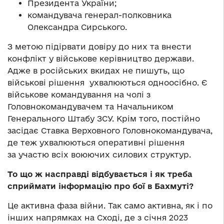
Президента України;
командувача генерал-полковника
Олександра Сирського.
З метою підірвати довіру до них та внести
конфлікт у військове керівництво держави.
Адже
в
російських вкидах не пишуть, що
військові рішення
ухвалюються
одноосібно. Є
військове командування на чолі з
Головнокомандувачем та Начальником
Генерального Штабу ЗСУ. Крім того, постійно
засідає Ставка Верховного Головнокомандувача,
де теж
ухвалюються
оперативні рішення
за участ
ю
всіх воюючих силових структур.
То що ж насправді відбувається і як треба
сприймати інформацію про бої в Бахмуті?
Це активна фаза війни. Так само активна, як і по
інших напрямках на Сході, де з січня 2023