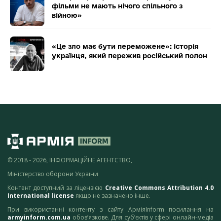
фільми не мають нічого спільного з
війною»
«Це зло має бути переможене»: історія
українця, який пережив російський полон
© 2018 - 2026, ІНФОРМАЦІЙНЕ АГЕНТСТВО,
Міністерство оборони України
Контент доступний за ліцензією
Creative Commons Attribution 4.0
International license
якщо не зазначено інше.
При використанні контенту з сайту АрміяInform посилання на
armyinform.com.ua
обов’язкове. Для суб’єктів у сфері онлайн-медіа