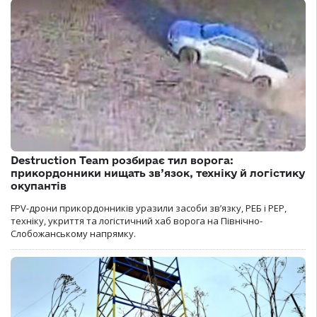
Destruction Team розбирає тил ворога:
прикордонники нищать зв’язок, техніку й логістику
окупантів
FPV-дрони прикордонників уразили засоби зв’язку, РЕБ і РЕР,
техніку, укриття та логістичний хаб ворога на Північно-
Слобожанському напрямку.