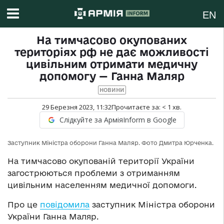
EN
На тимчасово окупованих
територіях рф не дає можливості
цивільним отримати медичну
допомогу — Ганна Маляр
НОВИНИ
29 Березня 2023, 11:32
Прочитаєте за:
< 1
хв.
Слідкуйте за АрміяInform в Google
Заступник Міністра оборони Ганна Маляр. Фото Дмитра Юрченка.
На тимчасово окупованій території України
загострюються проблеми з отриманням
цивільним населенням медичної допомоги.
Про це
повідомила
заступник Міністра оборони
України Ганна Маляр.