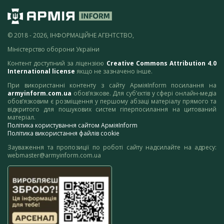
© 2018 - 2026, ІНФОРМАЦІЙНЕ АГЕНТСТВО,
Міністерство оборони України
Контент доступний за ліцензією
Creative Commons Attribution 4.0
International license
якщо не зазначено інше.
При використанні контенту з сайту АрміяInform посилання на
armyinform.com.ua
обов’язкове. Для суб’єктів у сфері онлайн-медіа
обов’язковим є розміщення у першому абзаці матеріалу прямого та
відкритого для пошукових систем гіперпосилання на цитований
матеріал.
Політика користування сайтом АрміяInform
Політика використання файлів cookie
Зауваження та пропозиції по роботі сайту надсилайте на адресу:
webmaster@armyinform.com.ua