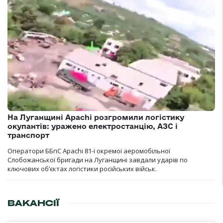
На Луганщині Apachi розгромили логістику
окупантів: уражено електростанцію, АЗС і
транспорт
Оператори ББпС Apachi 81-ї окремої аеромобільної
Слобожанської бригади на Луганщині завдали ударів по
ключових об’єктах логістики російських військ.
ВАКАНСІЇ